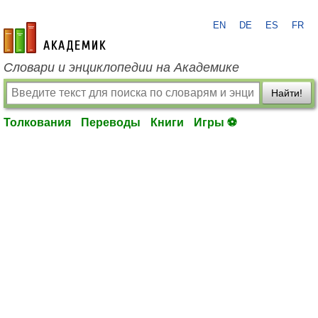
EN
DE
ES
FR
academic.ru
Словари и энциклопедии на Академике
Найти!
Толкования
Переводы
Книги
Игры ⚽