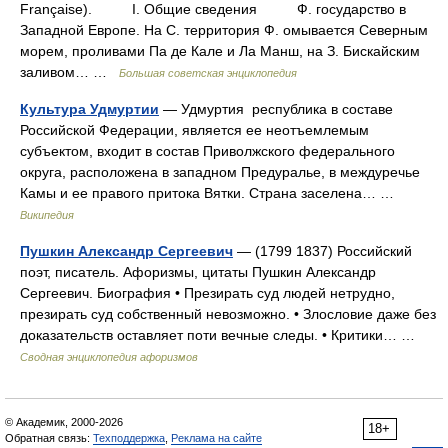
Française). I. Общие сведения Ф. государство в
Западной Европе. На С. территория Ф. омывается Северным
морем, проливами Па де Кале и Ла Манш, на З. Бискайским
заливом… …
Большая советская энциклопедия
Культура Удмуртии
— Удмуртия республика в составе
Российской Федерации, является ее неотъемлемым
субъектом, входит в состав Приволжского федерального
округа, расположена в западном Предуралье, в междуречье
Камы и ее правого притока Вятки. Страна заселена… …
Википедия
Пушкин Александр Сергеевич
— (1799 1837) Российский
поэт, писатель. Афоризмы, цитаты Пушкин Александр
Сергеевич. Биография • Презирать суд людей нетрудно,
презирать суд собственный невозможно. • Злословие даже без
доказательств оставляет поти вечные следы. • Критики… …
Сводная энциклопедия афоризмов
© Академик, 2000-2026
18+
Обратная связь:
Техподдержка
,
Реклама на сайте