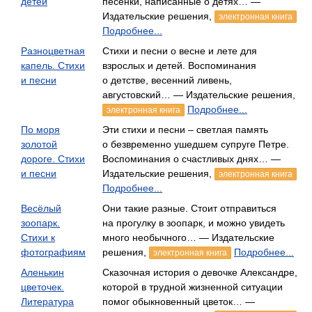
детей
песенки, написанные о детях… —
Издательские решения,
электронная книга
Подробнее...
Разноцветная
Стихи и песни о весне и лете для
капель. Стихи
взрослых и детей. Воспоминания
и песни
о детстве, весенний ливень,
августовский… — Издательские решения,
Подробнее...
электронная книга
По моря
Эти стихи и песни – светлая память
золотой
о безвременно ушедшем супруге Петре.
дороге. Стихи
Воспоминания о счастливых днях… —
и песни
Издательские решения,
электронная книга
Подробнее...
Весёлый
Они такие разные. Стоит отправиться
зоопарк.
на прогулку в зоопарк, и можно увидеть
Стихи к
много необычного… — Издательские
фотографиям
решения,
Подробнее...
электронная книга
Аленькин
Сказочная история о девочке Александре,
цветочек.
которой в трудной жизненной ситуации
Литература
помог обыкновенный цветок… —