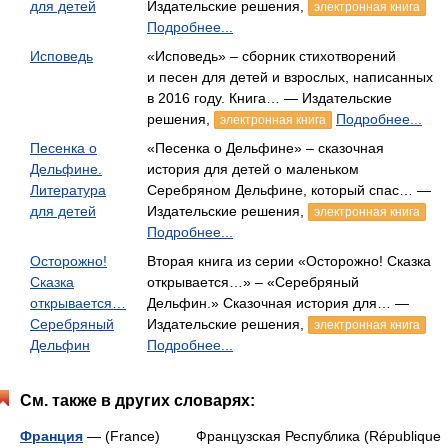
для детей
Издательские решения,
электронная книга
Подробнее...
Исповедь
«Исповедь» – сборник стихотворений
и песен для детей и взрослых, написанных
в 2016 году. Книга… — Издательские
решения,
Подробнее...
электронная книга
Песенка о
«Песенка о Дельфине» – сказочная
Дельфине.
история для детей о маленьком
Литература
Серебряном Дельфине, который спас… —
для детей
Издательские решения,
электронная книга
Подробнее...
Осторожно!
Вторая книга из серии «Осторожно! Сказка
Сказка
открывается…» – «Серебряный
открывается…
Дельфин.» Сказочная история для… —
Серебряный
Издательские решения,
электронная книга
Дельфин
Подробнее...
См. также в других словарях:
Франция
— (France) Французская Республика (République