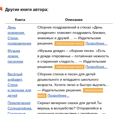
Другие книги автора:
Книга
Описание
День
Сборник поздравлений в стихах «День
рождения.
рождения» поможет поздравить близких,
Стихи-
знакомых и друзей… — Издательские
поздравления
решения,
Подробнее...
электронная книга
Музыка
«Музыка дождя» – сборник песен. «Есть
дождя.
в дожде откровенье – потаённая нежность
песенник
и старинная сладость… — Издательские
решения,
Подробнее...
электронная книга
Весёлый
Сборник стихов и песен для детей
алфавит.
дошкольного и младшего школьного
Стихи
возраста. Хотите легко и быстро выучить…
и песенки для
— Издательские решения,
электронная
детей
Подробнее...
книга
Приключения
Сериал вечерних сказок для детей.Ты
Солнцегрёнка.
веришь в волшебство? Отправляйся в
Сказочные
сказочное путешествие с тигрёнком… —