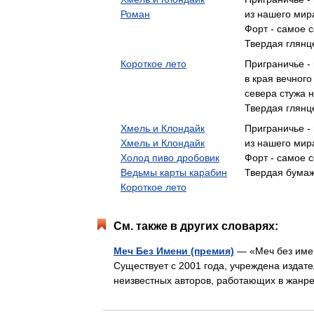
Роман
из нашего мира
Форт - самое 
Твердая глянце
Короткое лето
Приграничье -
в края вечного
севера стужа 
Твердая глянце
Хмель и Клондайк
Приграничье -
Хмель и Клондайк
из нашего мира
Холод пиво дробовик
Форт - самое 
Ведьмы карты карабин
Твердая бумаж
Короткое лето
См. также в других словарях:
Меч Без Имени (премия)
— «Меч без имен
Существует с 2001 года, учреждена издат
неизвестных авторов, работающих в жан