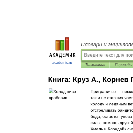
Словари и энциклоп
academic.ru
Толкования
Переводы
Книга:
Круз А., Корнев
Приграничье — неско
так и не ставших час
холоду и ледяным ве
отстреливать бандито
беда, остается упов
силы, помощь друзей 
Хмель и Клондайк сно