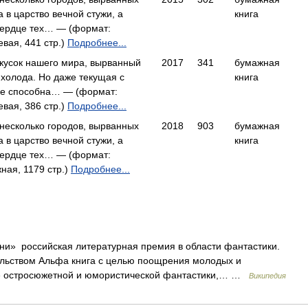
 в царство вечной стужи, а
книга
сердце тех… — (формат:
вая, 441 стр.)
Подробнее...
 кусок нашего мира, вырванный
2017
341
бумажная
 холода. Но даже текущая с
книга
не способна… — (формат:
вая, 386 стр.)
Подробнее...
 несколько городов, вырванных
2018
903
бумажная
 в царство вечной стужи, а
книга
сердце тех… — (формат:
ная, 1179 стр.)
Подробнее...
и» российская литературная премия в области фантастики.
ельством Альфа книга с целью поощрения молодых и
ре остросюжетной и юмористической фантастики,… …
Википедия