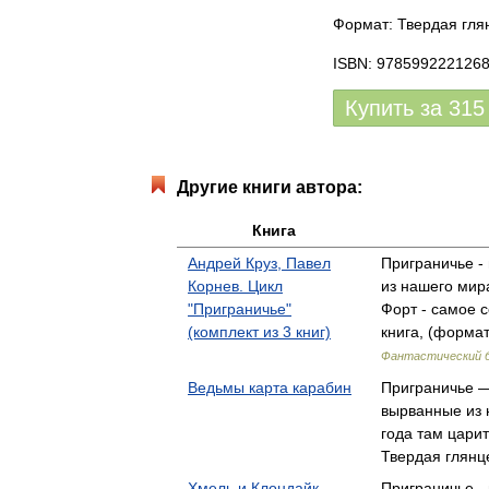
Формат: Твердая глян
ISBN: 978599222126
Купить за
315
Другие книги автора:
Книга
Андрей Круз, Павел
Приграничье -
Корнев. Цикл
из нашего мира
"Приграничье"
Форт - самое 
(комплект из 3 книг)
книга, (формат
Фантастический 
Ведьмы карта карабин
Приграничье —
вырванные из 
года там цари
Твердая глянце
Хмель и Клондайк
Приграничье -