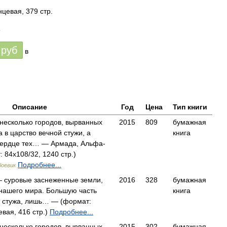
цевая, 379 стр.
8
руб
в
Описание
Год
Цена
Тип книги
 несколько городов, вырванных
2015
809
бумажная
 в царство вечной стужи, а
книга
сердце тех… — Армада, Альфа-
: 84x108/32, 1240 стр.)
Подробнее...
боевик
 суровые заснеженные земли,
2016
328
бумажная
нашего мира. Большую часть
книга
т стужа, лишь… — (формат:
вая, 416 стр.)
Подробнее...
 несколько городов, вырванных
2015
302
бумажная