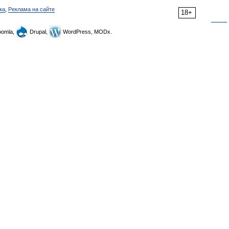
ка
,
Реклама на сайте
18+
omla,
Drupal,
WordPress, MODx.