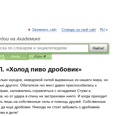
Запомнить сайт
Словарь на свой сайт
RU
едии на Академике
Найти!
Книги
Игры ⚽
 П. «Холод пиво дробовик»
лько юродов, неведомой силой вырванных из нашего мира, но
тью другого. Обитатели rex мест давно приспособились к
трам, наловчились справляться с исчадиями Стужи и
в, но от удара в спину не застрахован никто. И когда приходит
ать лишь на собственные силы и помощь друзей. Собственные
да еще дробовик. Никогда не стоит забывать о дробовике.
ва в деле!