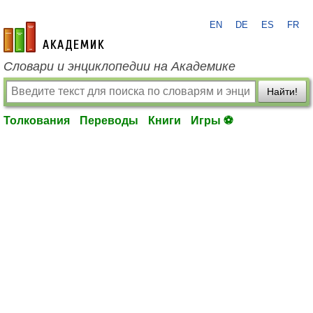
EN
DE
ES
FR
academic.ru
Словари и энциклопедии на Академике
Найти!
Толкования
Переводы
Книги
Игры ⚽