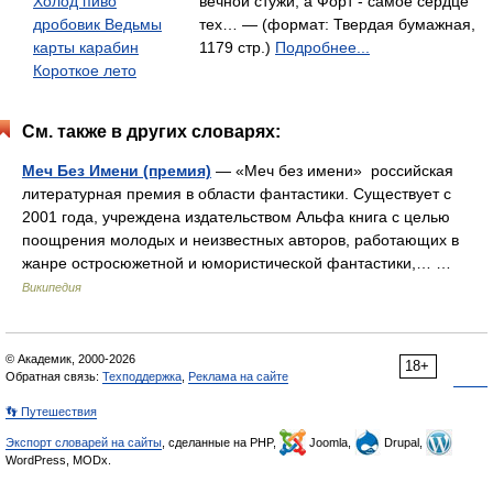
Холод пиво
вечной стужи, а Форт - самое сердце
дробовик Ведьмы
тех… — (формат: Твердая бумажная,
карты карабин
1179 стр.)
Подробнее...
Короткое лето
См. также в других словарях:
Меч Без Имени (премия)
— «Меч без имени» российская
литературная премия в области фантастики. Существует с
2001 года, учреждена издательством Альфа книга с целью
поощрения молодых и неизвестных авторов, работающих в
жанре остросюжетной и юмористической фантастики,… …
Википедия
© Академик, 2000-2026
18+
Обратная связь:
Техподдержка
,
Реклама на сайте
👣 Путешествия
Экспорт словарей на сайты
, сделанные на PHP,
Joomla,
Drupal,
WordPress, MODx.