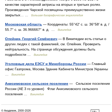
качестве характерной актрисы на вторых и третьих ролях.
Произведения Чарской посвящены преимущественно жизни
закрытых… …
Большая биографическая энциклопедия
Московская область
— Координаты: 55°42′ с. ш. 36°58′ в. д. /
55.7° с. ш. 36.966667° в. д. …
Википедия
Олейник, Георгий Семёнович
— В Википедии есть статьи о
других людях с такой фамилией, см. Олейник. Проверить
нейтральность. На странице обсуждения должны быть
подробности …
Википедия
Уголовные дела ЕЭСУ и Минобороны России
— Главный
офис Газпрома, Москва Здание Кабинета Министров Украины
…
Википедия
Анисимовское сельское поселение
— Сельское поселение
России (АЕ 3 го уровня) Флаг Анисимовского сельского
поселения …
Википедия
© Академик, 2000-2026