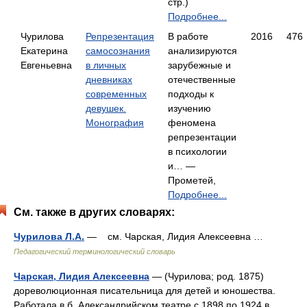
стр.)
Подробнее...
Чурилова
Репрезентация
В работе
2016
476
Екатерина
самосознания
анализируются
Евгеньевна
в личных
зарубежные и
дневниках
отечественные
современных
подходы к
девушек.
изучению
Монография
феномена
репрезентации
в психологии
и… —
Прометей,
Подробнее...
См. также в других словарях:
Чурилова Л.А.
— см. Чарская, Лидия Алексеевна …
Педагогический терминологический словарь
Чарская, Лидия Алексеевна
— (Чурилова; род. 1875)
дореволюционная писательница для детей и юношества.
Работала в б. Александрийском театре с 1898 по 1924 в