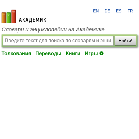
EN
DE
ES
FR
academic.ru
Словари и энциклопедии на Академике
Найти!
Толкования
Переводы
Книги
Игры ⚽