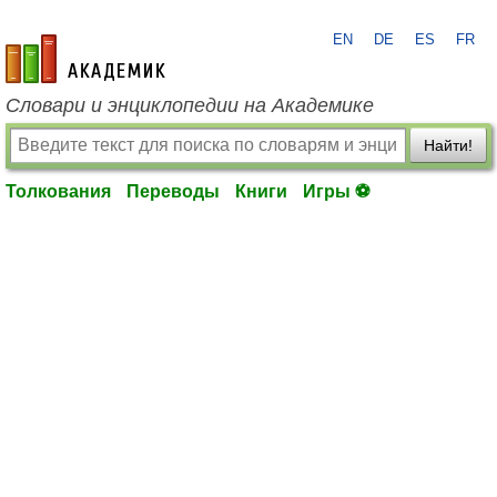
EN
DE
ES
FR
academic.ru
Словари и энциклопедии на Академике
Найти!
Толкования
Переводы
Книги
Игры ⚽