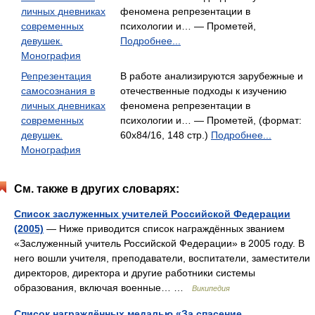
личных дневниках
феномена репрезентации в
современных
психологии и… — Прометей,
девушек.
Подробнее...
Монография
Репрезентация
В работе анализируются зарубежные и
самосознания в
отечественные подходы к изучению
личных дневниках
феномена репрезентации в
современных
психологии и… — Прометей, (формат:
девушек.
60x84/16, 148 стр.)
Подробнее...
Монография
См. также в других словарях:
Список заслуженных учителей Российской Федерации
(2005)
— Ниже приводится список награждённых званием
«Заслуженный учитель Российской Федерации» в 2005 году. В
него вошли учителя, преподаватели, воспитатели, заместители
директоров, директора и другие работники системы
образования, включая военные… …
Википедия
Список награждённых медалью «За спасение