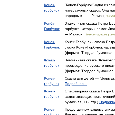
Конек-
"Конек-Горбунок"-одна из са
горбунок
литературных сказок. Она н
народным… — Росмэн,
Внекла
Конёк-
Знаменитая сказка Петра Ер
Горбунок
горбунке, который помог Ив
— Махаон,
Чтение - лучшее учен
Конек-
Конёк-Горбунок - сказка Пет
Горбунок
сказка Конёк-Горбунок нас
(формат: Твердая бумажная, 
Конек-
Знаменитая сказка "Конек-го
горбунок
произведение русского писа
(формат: Твердая бумажная, 
Конек-
Сказка для детей — (формат:
горбунок
Подробнее...
Конек-
Стихотворная сказка Петра 
горбунок
захватывающих приключений
бумажная, 112 стр.)
Подробне
Конек-
Представляем вашему внимани
горбунок
Для чтения взрослыми детям