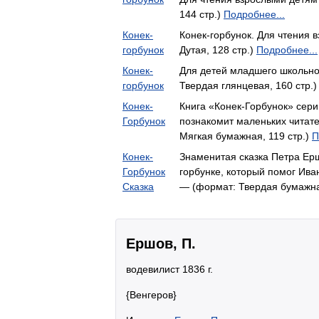
144 стр.)
Подробнее...
Конек-
Конек-горбунок. Для чтения
горбунок
Дутая, 128 стр.)
Подробнее...
Конек-
Для детей младшего школьно
горбунок
Твердая глянцевая, 160 стр.
Конек-
Книга «Конек-Горбунок» сер
Горбунок
познакомит маленьких читат
Мягкая бумажная, 119 стр.)
П
Конек-
Знаменитая сказка Петра Ер
Горбунок
горбунке, который помог Ив
Сказка
— (формат: Твердая бумажна
Ершов, П.
водевилист 1836 г.
{Венгеров}