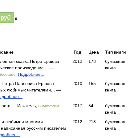
1
руб
в
исание
Год
Цена
Тип книги
олепная сказка Петра Ершова
2012
178
бумажная
сическое произведение… —
книга
Подробнее...
одарочные)
ка Петра Павловича Ершова
2010
155
бумажная
самых любимых читателями… —
книга
одробнее...
раста — Искатель,
2017
54
бумажная
Библиотечка
книга
я и любимая многими
2012
213
бумажная
, написанная русским писателем
книга
дробнее...