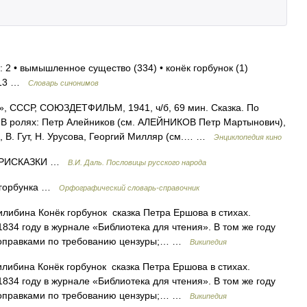
 2 • вымышленное существо (334) • конёк горбунок (1)
2013 …
Словарь синонимов
СССР, СОЮЗДЕТФИЛЬМ, 1941, ч/б, 69 мин. Сказка. По
 В ролях: Петр Алейников (см. АЛЕЙНИКОВ Петр Мартынович),
 В. Гут, Н. Урусова, Георгий Милляр (см.… …
Энциклопедия кино
. ПРИСКАЗКИ …
В.И. Даль. Пословицы русского народа
а горбунка …
Орфографический словарь-справочник
ибина Конёк горбунок сказка Петра Ершова в стихах.
1834 году в журнале «Библиотека для чтения». В том же году
 поправками по требованию цензуры;… …
Википедия
ибина Конёк горбунок сказка Петра Ершова в стихах.
1834 году в журнале «Библиотека для чтения». В том же году
 поправками по требованию цензуры;… …
Википедия