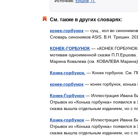
Источник:
Ершов, П.
См. также в других словарях:
конек-горбунок
— сущ., кол во синонимов:
Словарь синонимов ASIS. В.Н. Тришин. 
КОНЕК-ГОРБУНОК
— «КОНЕК ГОРБУНОК», 
мотивам одноименной сказки П.П.Ершова.
Марина Ковалева (см. КОВАЛЕВА Марина),
Конек-горбунок.
— Конек горбунок. См
конек-горбунок
— конек горбунок, коньк
Конек-Горбунок
— Иллюстрация Ивана Бил
Отрывок из «Конька горбунка» появился в 
сказка вышла отдельным изданием, но с
Конек-горбунок
— Иллюстрация Ивана Бил
Отрывок из «Конька горбунка» появился в 
сказка вышла отдельным изданием, но с