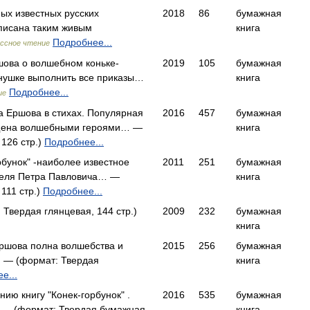
мых известных русских
2018
86
бумажная
аписана таким живым
книга
Подробнее...
ссное чтение
шова о волшебном коньке-
2019
105
бумажная
анушке выполнить все приказы…
книга
Подробнее...
ие
ра Ершова в стихах. Популярная
2016
457
бумажная
ыщена волшебными героями… —
книга
126 стр.)
Подробнее...
рбунок" -наиболее известное
2011
251
бумажная
теля Петра Павловича… —
книга
111 стр.)
Подробнее...
 Твердая глянцевая, 144 стр.)
2009
232
бумажная
книга
Ершова полна волшебства и
2015
256
бумажная
 — (формат: Твердая
книга
е...
ю книгу "Конек-горбунок" .
2016
535
бумажная
 — (формат: Твердая бумажная,
книга