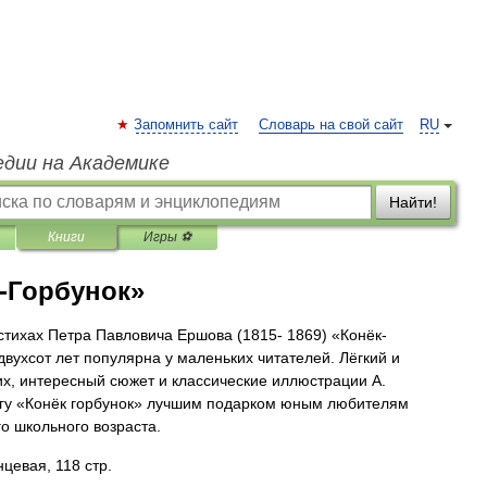
Запомнить сайт
Словарь на свой сайт
RU
едии на Академике
Найти!
Книги
Игры ⚽
-Горбунок»
стихах Петра Павловича Ершова (1815- 1869) «Конёк-
двухсот лет популярна у маленьких читателей. Лёгкий и
их, интересный сюжет и классические иллюстрации А.
гу «Конёк горбунок» лучшим подарком юным любителям
о школьного возраста.
цевая, 118 стр.