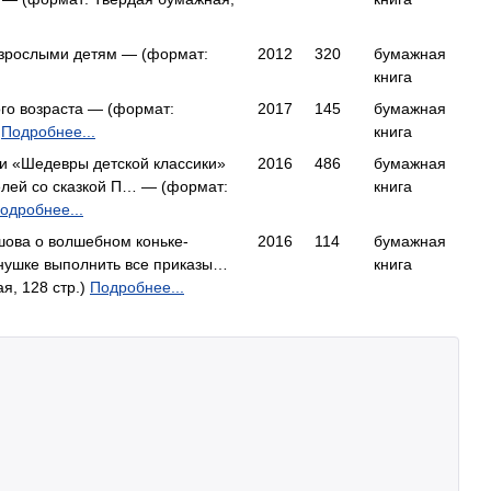
 взрослыми детям — (формат:
2012
320
бумажная
книга
го возраста — (формат:
2017
145
бумажная
)
Подробнее...
книга
ии «Шедевры детской классики»
2016
486
бумажная
елей со сказкой П… — (формат:
книга
одробнее...
шова о волшебном коньке-
2016
114
бумажная
анушке выполнить все приказы…
книга
я, 128 стр.)
Подробнее...