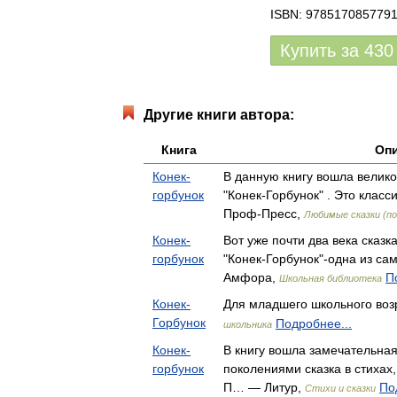
ISBN: 978517085779
Купить за
430
Другие книги автора:
Книга
Оп
Конек-
В данную книгу вошла велик
горбунок
"Конек-Горбунок" . Это клас
Проф-Пресс,
Любимые сказки (п
Конек-
Вот уже почти два века сказ
горбунок
"Конек-Горбунок"-одна из 
Амфора,
П
Школьная библиотека
Конек-
Для младшего школьного воз
Горбунок
Подробнее...
школьника
Конек-
В книгу вошла замечательна
горбунок
поколениями сказка в стихах
П… — Литур,
По
Стихи и сказки