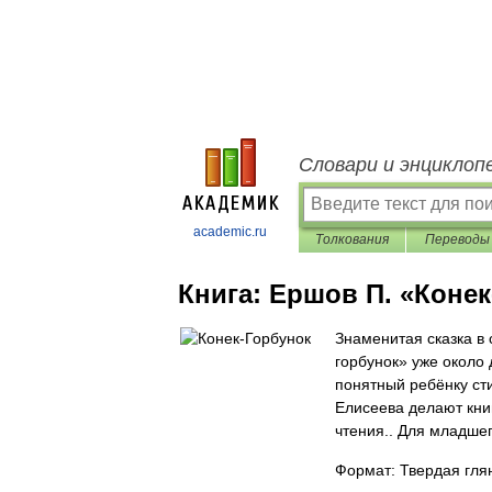
Словари и энциклоп
academic.ru
Толкования
Переводы
Книга:
Ершов П. «Конек
Знаменитая сказка в 
горбунок» уже около 
понятный ребёнку ст
Елисеева делают кни
чтения.. Для младшег
Формат: Твердая глян