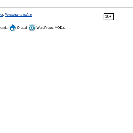
ка
,
Реклама на сайте
18+
omla,
Drupal,
WordPress, MODx.