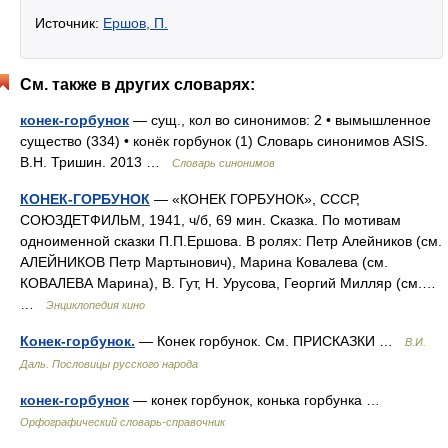
Источник:
Ершов, П.
См. также в других словарях:
конек-горбунок
— сущ., кол во синонимов: 2 • вымышленное
существо (334) • конёк горбунок (1) Словарь синонимов ASIS.
В.Н. Тришин. 2013 …
Словарь синонимов
КОНЕК-ГОРБУНОК
— «КОНЕК ГОРБУНОК», СССР,
СОЮЗДЕТФИЛЬМ, 1941, ч/б, 69 мин. Сказка. По мотивам
одноименной сказки П.П.Ершова. В ролях: Петр Алейников (см.
АЛЕЙНИКОВ Петр Мартынович), Марина Ковалева (см.
КОВАЛЕВА Марина), В. Гут, Н. Урусова, Георгий Милляр (см.…
…
Энциклопедия кино
Конек-горбунок.
— Конек горбунок. См. ПРИСКАЗКИ …
В.И.
Даль. Пословицы русского народа
конек-горбунок
— конек горбунок, конька горбунка …
Орфографический словарь-справочник