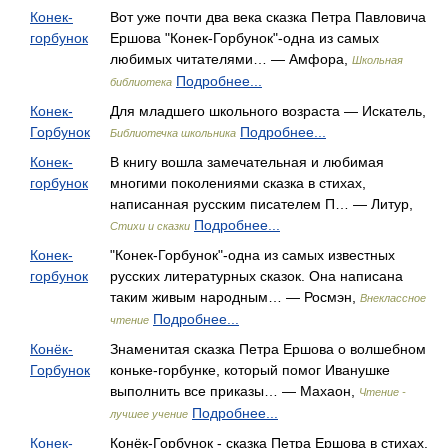
Конек-
Вот уже почти два века сказка Петра Павловича
горбунок
Ершова "Конек-Горбунок"-одна из самых
любимых читателями… — Амфора,
Школьная
Подробнее...
библиотека
Конек-
Для младшего школьного возраста — Искатель,
Горбунок
Подробнее...
Библиотечка школьника
Конек-
В книгу вошла замечательная и любимая
горбунок
многими поколениями сказка в стихах,
написанная русским писателем П… — Литур,
Подробнее...
Стихи и сказки
Конек-
"Конек-Горбунок"-одна из самых известных
горбунок
русских литературных сказок. Она написана
таким живым народным… — Росмэн,
Внеклассное
Подробнее...
чтение
Конёк-
Знаменитая сказка Петра Ершова о волшебном
Горбунок
коньке-горбунке, который помог Иванушке
выполнить все приказы… — Махаон,
Чтение -
Подробнее...
лучшее учение
Конек-
Конёк-Горбунок - сказка Петра Ершова в стихах.