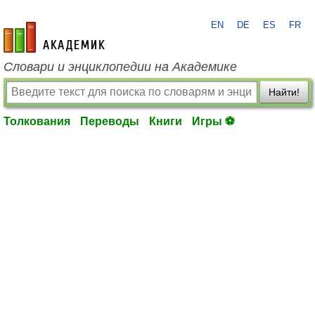
EN
DE
ES
FR
academic.ru
Словари и энциклопедии на Академике
Найти!
Толкования
Переводы
Книги
Игры ⚽