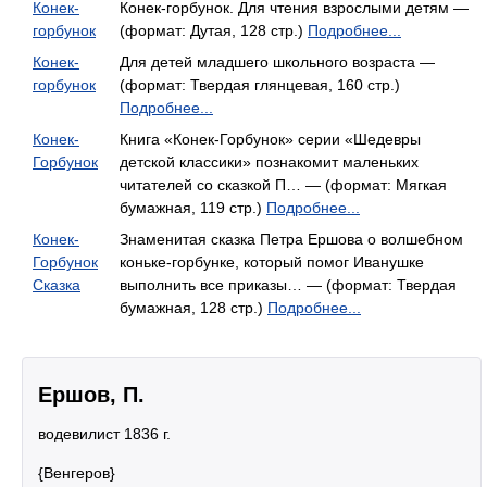
Конек-
Конек-горбунок. Для чтения взрослыми детям —
горбунок
(формат: Дутая, 128 стр.)
Подробнее...
Конек-
Для детей младшего школьного возраста —
горбунок
(формат: Твердая глянцевая, 160 стр.)
Подробнее...
Конек-
Книга «Конек-Горбунок» серии «Шедевры
Горбунок
детской классики» познакомит маленьких
читателей со сказкой П… — (формат: Мягкая
бумажная, 119 стр.)
Подробнее...
Конек-
Знаменитая сказка Петра Ершова о волшебном
Горбунок
коньке-горбунке, который помог Иванушке
Сказка
выполнить все приказы… — (формат: Твердая
бумажная, 128 стр.)
Подробнее...
Ершов, П.
водевилист 1836 г.
{Венгеров}