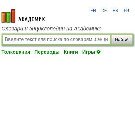
EN
DE
ES
FR
academic.ru
Словари и энциклопедии на Академике
Найти!
Толкования
Переводы
Книги
Игры ⚽