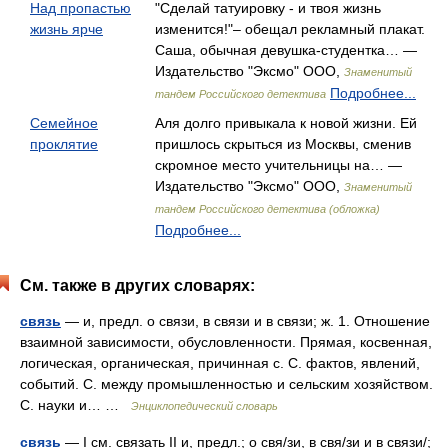
Над пропастью
"Сделай татуировку - и твоя жизнь
жизнь ярче
изменится!"– обещал рекламный плакат.
Саша, обычная девушка-студентка… —
Издательство "Эксмо" ООО,
Знаменитый
Подробнее...
тандем Российского детектива
Семейное
Аля долго привыкала к новой жизни. Ей
проклятие
пришлось скрыться из Москвы, сменив
скромное место учительницы на… —
Издательство "Эксмо" ООО,
Знаменитый
тандем Российского детектива (обложка)
Подробнее...
См. также в других словарях:
связь
— и, предл. о связи, в связи и в связи; ж. 1. Отношение
взаимной зависимости, обусловленности. Прямая, косвенная,
логическая, органическая, причинная с. С. фактов, явлений,
событий. С. между промышленностью и сельским хозяйством.
С. науки и… …
Энциклопедический словарь
связь
— I см. связать II и, предл.; о свя/зи, в свя/зи и в связи/;