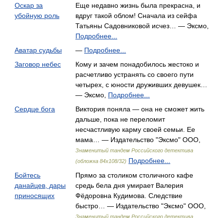
Оскар за
Еще недавно жизнь была прекрасна, и
убойную роль
вдруг такой облом! Сначала из сейфа
Татьяны Садовниковой исчез… — Эксмо,
Подробнее...
Аватар судьбы
—
Подробнее...
Заговор небес
Кому и зачем понадобилось жестоко и
расчетливо устранять со своего пути
четырех, с юности друживших девушек…
— Эксмо,
Подробнее...
Сердце бога
Виктория поняла — она не сможет жить
дальше, пока не переломит
несчастливую карму своей семьи. Ее
мама… — Издательство "Эксмо" ООО,
Знаменитый тандем Российского детектива
Подробнее...
(обложка 84х108/32)
Бойтесь
Прямо за столиком столичного кафе
данайцев, дары
средь бела дня умирает Валерия
приносящих
Фёдоровна Кудимова. Следствие
быстро… — Издательство "Эксмо" ООО,
Знаменитый тандем Российского детектива