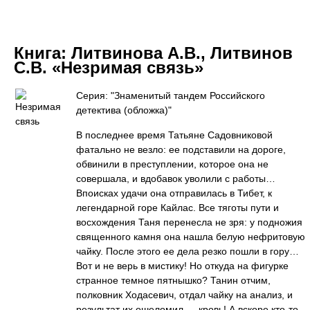
Книга:
Литвинова А.В., Литвинов
С.В. «Незримая связь»
Серия: "Знаменитый тандем Российского
детектива (обложка)"
В последнее время Татьяне Садовниковой
фатально не везло: ее подставили на дороге,
обвинили в преступлении, которое она не
совершала, и вдобавок уволили с работы…
Впоисках удачи она отправилась в Тибет, к
легендарной горе Кайлас. Все тяготы пути и
восхождения Таня перенесла не зря: у подножия
священного камня она нашла белую нефритовую
чайку. После этого ее дела резко пошли в гору…
Вот и не верь в мистику! Но откуда на фигурке
странное темное пятнышко? Танин отчим,
полковник Ходасевич, отдал чайку на анализ, и
результат их ошеломил — кровь! А вскоре кто-то