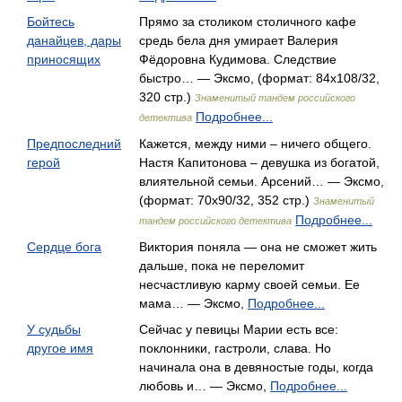
Бойтесь
Прямо за столиком столичного кафе
данайцев, дары
средь бела дня умирает Валерия
приносящих
Фёдоровна Кудимова. Следствие
быстро… — Эксмо, (формат: 84x108/32,
320 стр.)
Знаменитый тандем российского
Подробнее...
детектива
Предпоследний
Кажется, между ними – ничего общего.
герой
Настя Капитонова – девушка из богатой,
влиятельной семьи. Арсений… — Эксмо,
(формат: 70x90/32, 352 стр.)
Знаменитый
Подробнее...
тандем российского детектива
Сердце бога
Виктория поняла — она не сможет жить
дальше, пока не переломит
несчастливую карму своей семьи. Ее
мама… — Эксмо,
Подробнее...
У судьбы
Сейчас у певицы Марии есть все:
другое имя
поклонники, гастроли, слава. Но
начинала она в девяностые годы, когда
любовь и… — Эксмо,
Подробнее...