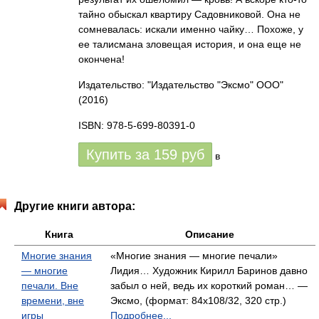
тайно обыскал квартиру Садовниковой. Она не
сомневалась: искали именно чайку… Похоже, у
ее талисмана зловещая история, и она еще не
окончена!
Издательство: "Издательство "Эксмо" ООО"
(2016)
ISBN: 978-5-699-80391-0
Купить за
159
руб
в
Другие книги автора:
Книга
Описание
Многие знания
«Многие знания — многие печали»
— многие
Лидия… Художник Кирилл Баринов давно
печали. Вне
забыл о ней, ведь их короткий роман… —
времени, вне
Эксмо, (формат: 84x108/32, 320 стр.)
игры
Подробнее...