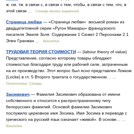
ж. см. тж. в связи с, в связи с тем, чтобы, в связи с тем, что, в
этой связи …
Словарь многих выражений
Страница любви
— «Страница любви» восьмой роман из
двадцатитомной серии «Ругон Маккары» французского
писателя Эмиля Золя. Содержание 1 Сюжет 2 Персонажи 2.1
Элен Гранжан …
Википедия
ТРУДОВАЯ ТЕОРИЯ СТОИМОСТИ
— (labour theory of value)
Представление, согласно которому товары обладают
стоимостью благодаря труду или рабочей силе, затраченным
на их производство. Этот вопрос был ясно представлен Локком
(Locke) в гл. 5 Второго трактата о государственном… …
Политология. Словарь.
Засимович
— Фамилия Засимович образована от имени
собственного и относится к распространенному типу
белорусских фамилий. Основой фамилии Засимович
послужило церковное имя Зосима. Имя Зосима в переводе с
греческого на русский язык означает «живой». В основе… …
Википедия