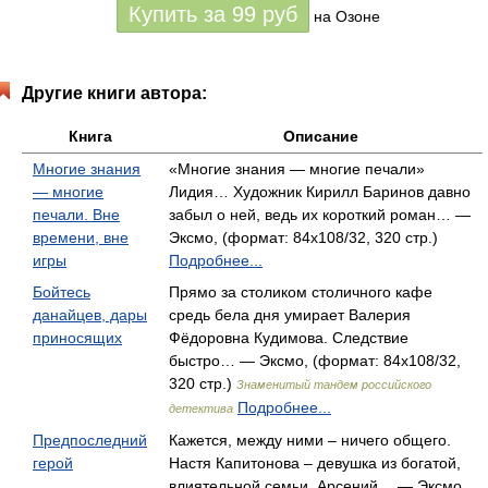
Купить за
99
руб
на Озоне
Другие книги автора:
Книга
Описание
Многие знания
«Многие знания — многие печали»
— многие
Лидия… Художник Кирилл Баринов давно
печали. Вне
забыл о ней, ведь их короткий роман… —
времени, вне
Эксмо, (формат: 84x108/32, 320 стр.)
игры
Подробнее...
Бойтесь
Прямо за столиком столичного кафе
данайцев, дары
средь бела дня умирает Валерия
приносящих
Фёдоровна Кудимова. Следствие
быстро… — Эксмо, (формат: 84x108/32,
320 стр.)
Знаменитый тандем российского
Подробнее...
детектива
Предпоследний
Кажется, между ними – ничего общего.
герой
Настя Капитонова – девушка из богатой,
влиятельной семьи. Арсений… — Эксмо,