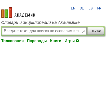
EN
DE
ES
FR
academic.ru
Словари и энциклопедии на Академике
Найти!
Толкования
Переводы
Книги
Игры ⚽