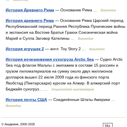
История Древнего Рима
— Основание Рима …
Википедия
История древнего Рима
— Основание Рима Царский период
Республиканский период Ранняя Республика Пунические войны
и экспансия на Востоке Братья Гракхи Союзническая война
Марий и Сулла Заговор Катилины …
Википедия
История игрушек 2
— англ. Toy Story 2 …
Википедия
История исчезновения сухогруза Arctic Sea
— Судно Arctic
Sea под флагом Мальты с экипажем в составе 15 россиян и
грузом пиломатериалов на сумму около двух миллионов
долларов вышел 22 июля 2009 года из финского порта
Якобстад (Пиетарсаари) курсом на Алжир. В алжирский порт
Беджайя сухогруз… …
Энциклопедия ньюсмейкеров
История почты США
— Соединённые Штаты Америки …
Википедия
© Академик, 2000-2026
18+