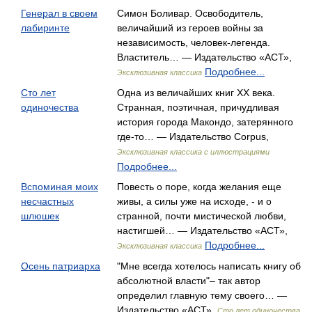
Генерал в своем
Симон Боливар. Освободитель,
лабиринте
величайший из героев войны за
независимость, человек-легенда.
Властитель… — Издательство «АСТ»,
Подробнее...
Эксклюзивная классика
Сто лет
Одна из величайших книг ХХ века.
одиночества
Странная, поэтичная, причудливая
история города Макондо, затерянного
где-то… — Издательство Corpus,
Эксклюзивная классика с иллюстрациями
Подробнее...
Вспоминая моих
Повесть о поре, когда желания еще
несчастных
живы, а силы уже на исходе, - и о
шлюшек
странной, почти мистической любви,
настигшей… — Издательство «АСТ»,
Подробнее...
Эксклюзивная классика
Осень патриарха
"Мне всегда хотелось написать книгу об
абсолютной власти"– так автор
определил главную тему своего… —
Издательство «АСТ»,
Сто лет одиночества