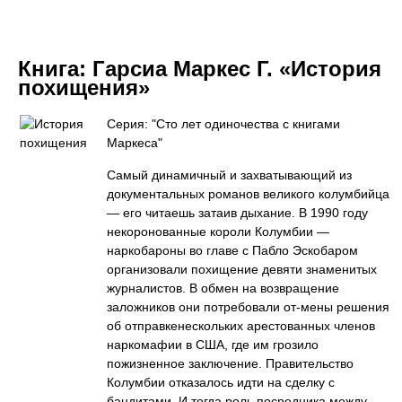
Книга:
Гарсиа Маркес Г. «История
похищения»
Серия: "Сто лет одиночества с книгами
Маркеса"
Самый динамичный и захватывающий из
документальных романов великого колумбийца
— его читаешь затаив дыхание. В 1990 году
некоронованные короли Колумбии —
наркобароны во главе с Пабло Эскобаром
организовали похищение девяти знаменитых
журналистов. В обмен на возвращение
заложников они потребовали от-мены решения
об отправкенескольких арестованных членов
наркомафии в США, где им грозило
пожизненное заключение. Правительство
Колумбии отказалось идти на сделку с
бандитами. И тогда роль посредника между