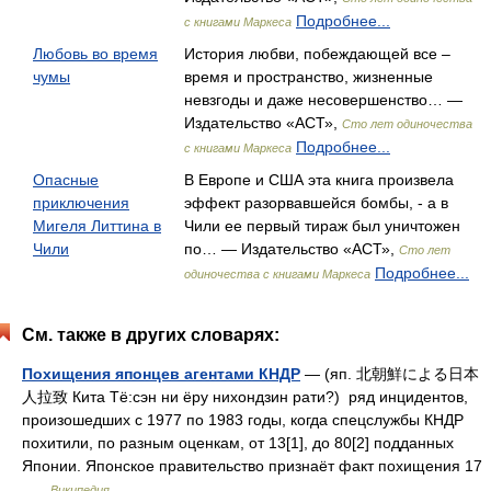
Подробнее...
с книгами Маркеса
Любовь во время
История любви, побеждающей все –
чумы
время и пространство, жизненные
невзгоды и даже несовершенство… —
Издательство «АСТ»,
Сто лет одиночества
Подробнее...
с книгами Маркеса
Опасные
В Европе и США эта книга произвела
приключения
эффект разорвавшейся бомбы, - а в
Мигеля Литтина в
Чили ее первый тираж был уничтожен
Чили
по… — Издательство «АСТ»,
Сто лет
Подробнее...
одиночества с книгами Маркеса
См. также в других словарях:
Похищения японцев агентами КНДР
— (яп. 北朝鮮による日本
人拉致 Кита Тё:сэн ни ёру нихондзин рати?) ряд инцидентов,
произошедших с 1977 по 1983 годы, когда спецслужбы КНДР
похитили, по разным оценкам, от 13[1], до 80[2] подданных
Японии. Японское правительство признаёт факт похищения 17
…
Википедия