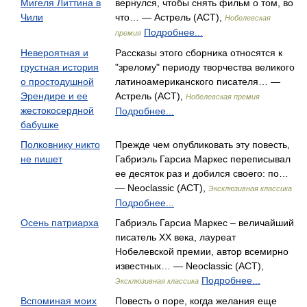
Мигеля Литтина в
вернулся, чтобы снять фильм о том, во
Чили
что… — Астрель (АСТ),
Нобелевская
Подробнее...
премия
Невероятная и
Рассказы этого сборника относятся к
грустная история
"зрелому" периоду творчества великого
о простодушной
латиноамериканского писателя… —
Эрендире и ее
Астрель (АСТ),
Нобелевская премия
жестокосердной
Подробнее...
бабушке
Полковнику никто
Прежде чем опубликовать эту повесть,
не пишет
Габриэль Гарсиа Маркес переписывал
ее десяток раз и добился своего: по…
— Neoclassic (АСТ),
Эксклюзивная классика
Подробнее...
Осень патриарха
Габриэль Гарсиа Маркес – величайший
писатель ХХ века, лауреат
Нобелевской премии, автор всемирно
известных… — Neoclassic (АСТ),
Подробнее...
Эксклюзивная классика
Вспоминая моих
Повесть о поре, когда желания еще