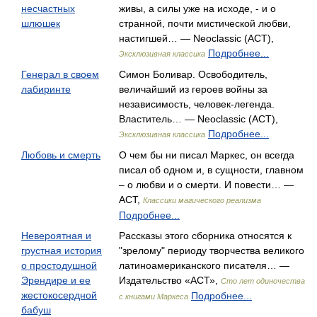
несчастных
живы, а силы уже на исходе, - и о
шлюшек
странной, почти мистической любви,
настигшей… — Neoclassic (АСТ),
Подробнее...
Эксклюзивная классика
Генерал в своем
Симон Боливар. Освободитель,
лабиринте
величайший из героев войны за
независимость, человек-легенда.
Властитель… — Neoclassic (АСТ),
Подробнее...
Эксклюзивная классика
Любовь и смерть
О чем бы ни писал Маркес, он всегда
писал об одном и, в сущности, главном
– о любви и о смерти. И повести… —
АСТ,
Классики магического реализма
Подробнее...
Невероятная и
Рассказы этого сборника относятся к
грустная история
"зрелому" периоду творчества великого
о простодушной
латиноамериканского писателя… —
Эрендире и ее
Издательство «АСТ»,
Сто лет одиночества
жестокосердной
Подробнее...
с книгами Маркеса
бабуш