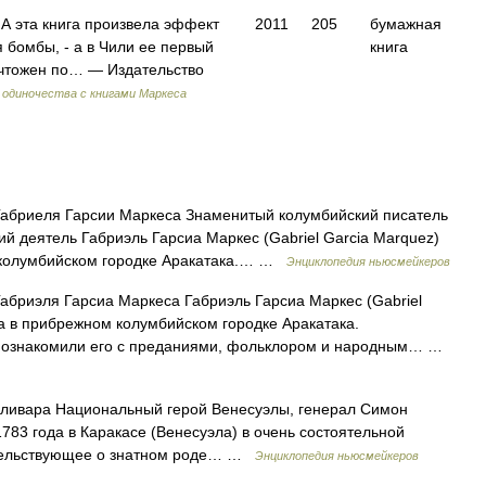
А эта книга произвела эффект
2011
205
бумажная
 бомбы, - а в Чили ее первый
книга
чтожен по… — Издательство
одиночества с книгами Маркеса
абриеля Гарсии Маркеса Знаменитый колумбийский писатель
кий деятель Габриэль Гарсиа Маркес (Gabriel Garcia Marquez)
м колумбийском городке Аракатака.… …
Энциклопедия ньюсмейкеров
бриэля Гарсиа Маркеса Габриэль Гарсиа Маркес (Gabriel
да в прибрежном колумбийском городке Аракатака.
е познакомили его с преданиями, фольклором и народным… …
ивара Национальный герой Венесуэлы, генерал Симон
1783 года в Каракасе (Венесуэла) в очень состоятельной
детельствующее о знатном роде… …
Энциклопедия ньюсмейкеров