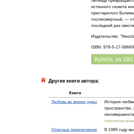
легенда превращаетс
истинного сюжета кн
престарелого Болива
послесмертный, — ст
последний раз свести
Издательство: "Neocla
ISBN: 978-5-17-08669
Купить за
185
Другие книги автора:
Книга
Любовь во время чумы
История любви
пространство,
несовершенст
Нобелевская прем
Опасные приключения
В 1985 году в