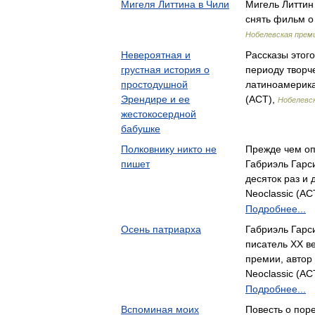
Мигеля Литтина в Чили
Мигель Литтин
снять фильм о
Нобелевская прем
Невероятная и
Рассказы этого
грустная история о
периоду творч
простодушной
латиноамерик
Эрендире и ее
(АСТ),
Нобелевс
жестокосердной
бабушке
Полковнику никто не
Прежде чем оп
пишет
Габриэль Гарс
десяток раз и
Neoclassic (АС
Подробнее...
Осень патриарха
Габриэль Гарс
писатель ХХ в
премии, автор
Neoclassic (АС
Подробнее...
Вспоминая моих
Повесть о пор