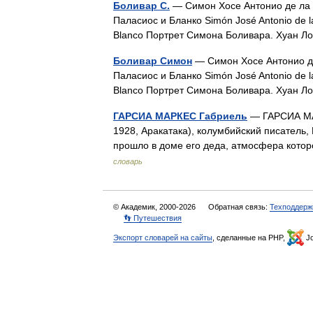
Боливар С.
— Симон Хосе Антонио де ла 
Паласиос и Бланко Simón José Antonio de la 
Blanco Портрет Симона Боливара. Хуан Л
Боливар Симон
— Симон Хосе Антонио де
Паласиос и Бланко Simón José Antonio de la 
Blanco Портрет Симона Боливара. Хуан Л
ГАРСИА МАРКЕС Габриель
— ГАРСИА МАР
1928, Аракатака), колумбийский писатель,
прошло в доме его деда, атмосфера кото
словарь
© Академик, 2000-2026
Обратная связь:
Техподдерж
👣 Путешествия
Экспорт словарей на сайты
, сделанные на PHP,
Jo