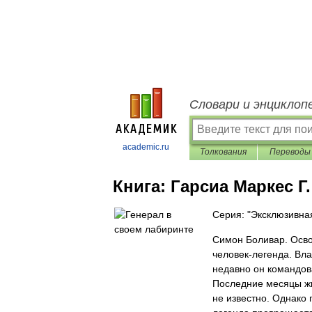
Словари и энциклоп
academic.ru
Толкования
Переводы
Книга:
Гарсиа Маркес Г
Серия: "Эксклюзивна
Симон Боливар. Осво
человек-легенда. Вла
недавно он командов
Последние месяцы жи
не известно. Однако