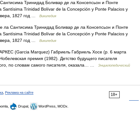
Сантисима Тринидад Боливар де ла Консепсьон и Понте
Santísima Trinidad Bolívar de la Concepción y Ponte Palacios y
овера, 1827 год …
Википедия
 ла Сантисима Тринидад Боливар де ла Консепсьон и Понте
Santísima Trinidad Bolívar de la Concepción y Ponte Palacios y
овера, 1827 год …
Википедия
КЕС (Garcia Marquez) Габриель Габриель Хосе (р. 6 марта
 Нобелевская премия (1982). Детство будущего писателя
рого, по словам самого писателя, оказала… …
Энциклопедический
ка
,
Реклама на сайте
18+
omla,
Drupal,
WordPress, MODx.