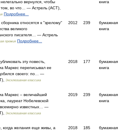
 нелегально вернулся, чтобы
книга
 том, во что… — Астрель (АСТ),
Подробнее...
ия
 сборника относятся к "зрелому"
2012
239
бумажная
ества великого
книга
анского писателя… — Астрель
Подробнее...
кая премия
убликовать эту повесть,
2018
177
бумажная
иа Маркес переписывал ее
книга
 добился своего: по… —
Т),
Эксклюзивная классика
иа Маркес – величайший
2019
239
бумажная
ека, лауреат Нобелевской
книга
 всемирно известных… —
Т),
Эксклюзивная классика
е, когда желания еще живы, а
2018
185
бумажная