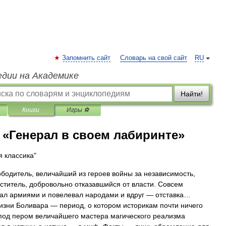
Запомнить сайт
Словарь на свой сайт
RU
едии на Академике
Найти!
Книги
Игры ⚽
. «Генерал в своем лабиринте»
я классика"
бодитель, величайший из героев войны за независимость,
ститель, добровольно отказавшийся от власти. Совсем
ал армиями и повелевал народами и вдруг — отставка…
зни Боливара — период, о котором историкам почти ничего
 под пером величайшего мастера магического реализма