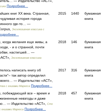
титель… — Издательство «АСТ»,
Подробнее...
сика
айших книг ХХ века. Странная,
2015
1440
бумажная
ичудливая история города
книга
рянного где-то… —
Corpus,
Эксклюзивная классика с
одробнее...
е, когда желания еще живы, а
2018
146
бумажная
ходе, - и о странной, почти
книга
любви, настигшей… —
«АСТ»,
Эксклюзивная классика
телось написать книгу об
2017
316
бумажная
асти"– так автор определил
книга
своего… — Издательство «АСТ»,
Подробнее...
тва с книгами Маркеса
, побеждающей все – время и
2018
457
бумажная
 жизненные невзгоды и даже
книга
во… — Издательство «АСТ»,
Сто
Подробнее...
с книгами Маркеса