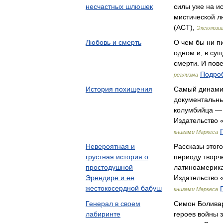
несчастных шлюшек
силы уже на ис
мистической л
(АСТ),
Эксклюзив
Любовь и смерть
О чем бы ни пи
одном и, в сущ
смерти. И по
Подроб
реализма
История похищения
Самый динами
документальны
колумбийца —
Издательство 
книгами Маркеса
Невероятная и
Рассказы этого
грустная история о
периоду творч
простодушной
латиноамерик
Эрендире и ее
Издательство 
жестокосердной бабуш
книгами Маркеса
Генерал в своем
Симон Боливар
лабиринте
героев войны з