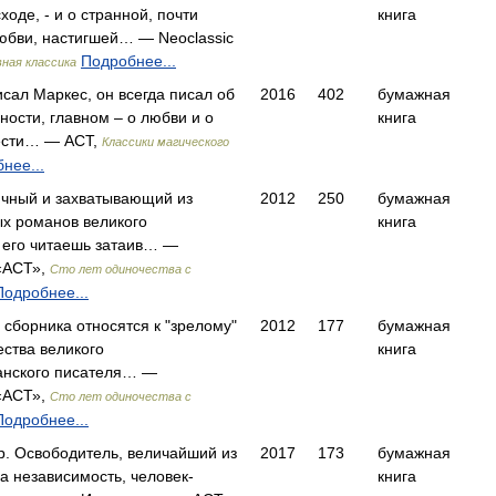
ходе, - и о странной, почти
книга
юбви, настигшей… — Neoclassic
Подробнее...
ная классика
сал Маркес, он всегда писал об
2016
402
бумажная
ности, главном – о любви и о
книга
вести… — АСТ,
Классики магического
нее...
чный и захватывающий из
2012
250
бумажная
х романов великого
книга
 его читаешь затаив… —
«АСТ»,
Сто лет одиночества с
Подробнее...
 сборника относятся к "зрелому"
2012
177
бумажная
ества великого
книга
анского писателя… —
«АСТ»,
Сто лет одиночества с
Подробнее...
. Освободитель, величайший из
2017
173
бумажная
а независимость, человек-
книга