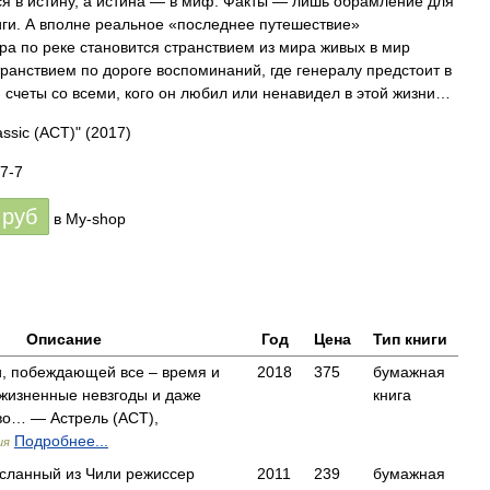
я в истину, а истина — в миф. Факты — лишь обрамление для
иги. А вполне реальное «последнее путешествие»
ра по реке становится странствием из мира живых в мир
ранствием по дороге воспоминаний, где генералу предстоит в
 счеты со всеми, кого он любил или ненавидел в этой жизни…
ssic (АСТ)"
(2017)
7-7
руб
в My-shop
Описание
Год
Цена
Тип книги
, побеждающей все – время и
2018
375
бумажная
 жизненные невзгоды и даже
книга
во… — Астрель (АСТ),
Подробнее...
ия
ысланный из Чили режиссер
2011
239
бумажная