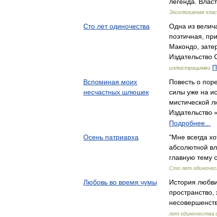
легенда. Влас
Эксклюзивная клас
Сто лет одиночества
Одна из велич
поэтичная, пр
Макондо, зате
Издательство 
П
иллюстрациями
Вспоминая моих
Повесть о пор
несчастных шлюшек
силы уже на ис
мистической 
Издательство 
Подробнее...
Осень патриарха
"Мне всегда хо
абсолютной вл
главную тему 
Сто лет одиночес
Любовь во время чумы
История любви
пространство,
несовершенст
лет одиночества 