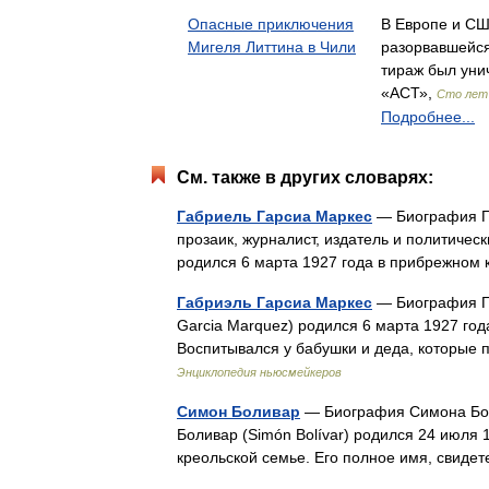
Опасные приключения
В Европе и СШ
Мигеля Литтина в Чили
разорвавшейся
тираж был уни
«АСТ»,
Сто лет 
Подробнее...
См. также в других словарях:
Габриель Гарсиа Маркес
— Биография Г
прозаик, журналист, издатель и политичес
родился 6 марта 1927 года в прибрежно
Габриэль Гарсиа Маркес
— Биография Га
Garcia Marquez) родился 6 марта 1927 го
Воспитывался у бабушки и деда, которы
Энциклопедия ньюсмейкеров
Симон Боливар
— Биография Симона Бол
Боливар (Simón Bolívar) родился 24 июля 
креольской семье. Его полное имя, сви