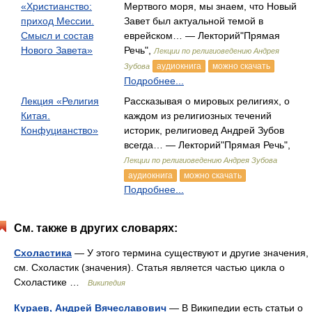
«Христианство:
Мертвого моря, мы знаем, что Новый
приход Мессии.
Завет был актуальной темой в
Смысл и состав
еврейском… — Лекторий"Прямая
Нового Завета»
Речь",
Лекции по религиоведению Андрея
аудиокнига
можно скачать
Зубова
Подробнее...
Лекция «Религия
Рассказывая о мировых религиях, о
Китая.
каждом из религиозных течений
Конфуцианство»
историк, религиовед Андрей Зубов
всегда… — Лекторий"Прямая Речь",
Лекции по религиоведению Андрея Зубова
аудиокнига
можно скачать
Подробнее...
См. также в других словарях:
Схоластика
— У этого термина существуют и другие значения,
см. Схоластик (значения). Статья является частью цикла о
Схоластике …
Википедия
Кураев, Андрей Вячеславович
— В Википедии есть статьи о