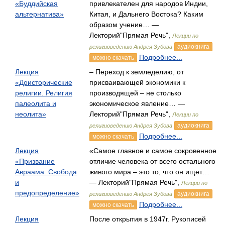
«Буддийская
привлекателен для народов Индии,
альтернатива»
Китая, и Дальнего Востока? Каким
образом учение… —
Лекторий"Прямая Речь",
Лекции по
аудиокнига
религиоведению Андрея Зубова
Подробнее...
можно скачать
Лекция
– Переход к земледелию, от
«Доисторические
присваивающей экономики к
религии. Религия
производящей – не столько
палеолита и
экономическое явление… —
неолита»
Лекторий"Прямая Речь",
Лекции по
аудиокнига
религиоведению Андрея Зубова
Подробнее...
можно скачать
Лекция
«Самое главное и самое сокровенное
«Призвание
отличие человека от всего остального
Авраама. Свобода
живого мира – это то, что он ищет…
и
— Лекторий"Прямая Речь",
Лекции по
предопределение»
аудиокнига
религиоведению Андрея Зубова
Подробнее...
можно скачать
Лекция
После открытия в 1947г. Рукописей