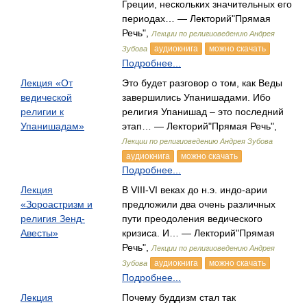
Греции, нескольких значительных его
периодах… — Лекторий"Прямая
Речь",
Лекции по религиоведению Андрея
аудиокнига
можно скачать
Зубова
Подробнее...
Лекция «От
Это будет разговор о том, как Веды
ведической
завершились Упанишадами. Ибо
религии к
религия Упанишад – это последний
Упанишадам»
этап… — Лекторий"Прямая Речь",
Лекции по религиоведению Андрея Зубова
аудиокнига
можно скачать
Подробнее...
Лекция
В VIII-VI веках до н.э. индо-арии
«Зороастризм и
предложили два очень различных
религия Зенд-
пути преодоления ведического
Авесты»
кризиса. И… — Лекторий"Прямая
Речь",
Лекции по религиоведению Андрея
аудиокнига
можно скачать
Зубова
Подробнее...
Лекция
Почему буддизм стал так