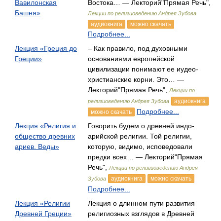
Вавилонская
Востока… — Лекторий"Прямая Речь",
Башня»
Лекции по религиоведению Андрея Зубова
аудиокнига
можно скачать
Подробнее...
Лекция «Греция до
– Как правило, под духовными
Греции»
основаниями европейской
цивилизации понимают ее иудео-
христианские корни. Это… —
Лекторий"Прямая Речь",
Лекции по
аудиокнига
религиоведению Андрея Зубова
Подробнее...
можно скачать
Лекция «Религия и
Говорить будем о древней индо-
общество древних
арийской религии. Той религии,
ариев. Веды»
которую, видимо, исповедовали
предки всех… — Лекторий"Прямая
Речь",
Лекции по религиоведению Андрея
аудиокнига
можно скачать
Зубова
Подробнее...
Лекция «Религии
Лекция о длинном пути развития
Древней Греции»
религиозных взглядов в Древней