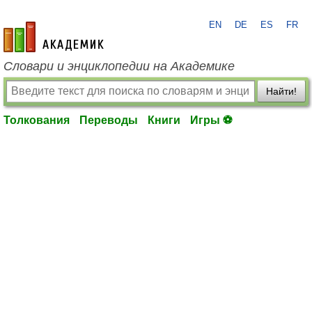
EN
DE
ES
FR
academic.ru
Словари и энциклопедии на Академике
Найти!
Толкования
Переводы
Книги
Игры ⚽