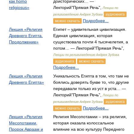
как homo
доисторических… —
religiosus»
Лекторий"Прямая Речь",
Лекции по
аудиокнига
религиоведению Андрея Зубова
Подробнее...
можно скачать
Лекция «Религия
Египет – удивительная цивилизация.
Древнего Египта.
Единая цивилизация, которая
Продолжение»
существовала почти 4 тысячелетия, а
потом… — Лекторий"Прямая Речь",
Лекции по религиоведению Андрея Зубова
аудиокнига
можно скачать
Подробнее...
Лекция «Религия
Уникальность Египта в том, что там не
Древнего Египта»
боялись доверять букве то, что другие
передавали только из уст в уста… —
Лекторий"Прямая Речь",
Лекции по
аудиокнига
религиоведению Андрея Зубова
Подробнее...
можно скачать
Лекция «Религия
Религия Месопотамии – эта религия,
Месопотамии,
которая оказала колоссальное
Пророк Авраам и
влияние на всю культуру Переднего