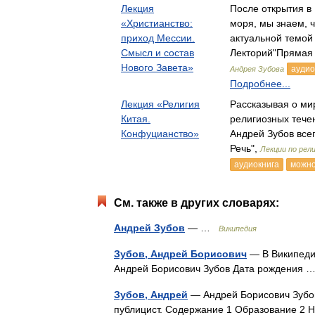
Лекция
После открытия в 
«Христианство:
моря, мы знаем, 
приход Мессии.
актуальной темо
Смысл и состав
Лекторий"Прямая 
Нового Завета»
аудио
Андрея Зубова
Подробнее...
Лекция «Религия
Рассказывая о ми
Китая.
религиозных тече
Конфуцианство»
Андрей Зубов вс
Речь",
Лекции по рел
аудиокнига
можно
См. также в других словарях:
Андрей Зубов
— …
Википедия
Зубов, Андрей Борисович
— В Википедии
Андрей Борисович Зубов Дата рождения
Зубов, Андрей
— Андрей Борисович Зубов 
публицист. Содержание 1 Образование 2 