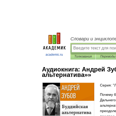
Словари и энциклоп
academic.ru
Толкования
Переводы
Аудиокнига:
Андрей Зу
альтернатива»»
Серия: "
Почему б
Дальнего
альтерна
преодоле