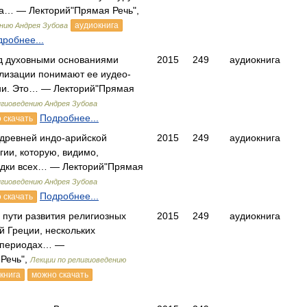
а… — Лекторий"Прямая Речь",
аудиокнига
ению Андрея Зубова
робнее...
од духовными основаниями
2015
249
аудиокнига
лизации понимают ее иудео-
ни. Это… — Лекторий"Прямая
игиоведению Андрея Зубова
Подробнее...
 скачать
 древней индо-арийской
2015
249
аудиокнига
гии, которую, видимо,
едки всех… — Лекторий"Прямая
игиоведению Андрея Зубова
Подробнее...
 скачать
 пути развития религиозных
2015
249
аудиокнига
й Греции, нескольких
о периодах… —
Речь",
Лекции по религиоведению
книга
можно скачать