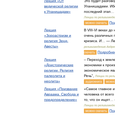
Лекция «От
Это будет разгово
ведической религии
Упанишадами. Ибо
к Упанишадам»
последний этап… 
Лекции по религиовед
Под
можно скачать
Лекция
В VIII-VI веках д
«Зороастризм и
очень различных 
религия Зенд-
кризиса. И… — Ле
Авесты»
религиоведению Андре
Подробнее
скачать
Лекция
– Переход к земл
«Доисторические
экономики к прои
религии. Религия
экономическое я
палеолита и
Речь",
Лекции по рел
неолита»
аудиокнига
можно
Лекция «Призвание
«Самое главное и
Авраама. Свобода и
человека от всего
предопределение»
то, что он ищет…
Лекции по религиовед
Под
можно скачать