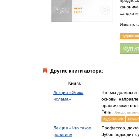
предпосы
канониче
сандхи и
Издатель
аудиокни
Купи
Другие книги автора:
Книга
Лекция «Этика
Что мы должны зн
ислама»
основы, направле
практические по
Речь",
Лекции по рел
аудиокнига
можно
Лекция «Что такое
Профессор, докто
религия»
Зубов подходит к 