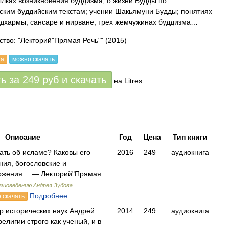
лках возникновения буддизма; о жизни Будды по
ским буддийским текстам; учении Шакьямуни Будды; понятиях
 дхармы, сансаре и нирване; трех жемчужинах буддизма…
ство: "Лекторий"Прямая Речь""
(2015)
га
можно скачать
ть за
249
руб
и скачать
на Litres
Описание
Год
Цена
Тип книги
ать об исламе? Каковы его
2016
249
аудиокнига
ния, богословские и
ложения… — Лекторий"Прямая
игиоведению Андрея Зубова
Подробнее...
 скачать
р исторических наук Андрей
2014
249
аудиокнига
религии строго как ученый, и в