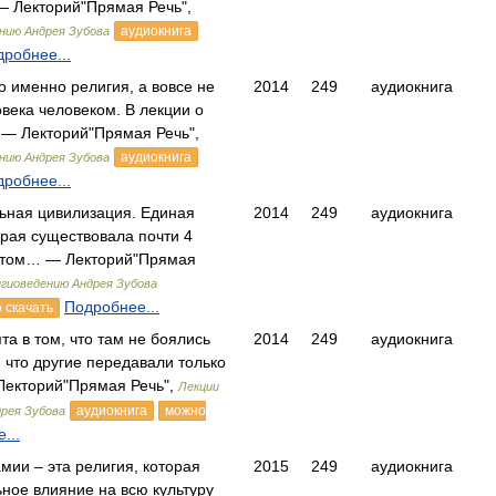
 Лекторий"Прямая Речь",
аудиокнига
ению Андрея Зубова
робнее...
о именно религия, а вовсе не
2014
249
аудиокнига
века человеком. В лекции о
— Лекторий"Прямая Речь",
аудиокнига
ению Андрея Зубова
робнее...
льная цивилизация. Единая
2014
249
аудиокнига
орая существовала почти 4
потом… — Лекторий"Прямая
игиоведению Андрея Зубова
Подробнее...
 скачать
та в том, что там не боялись
2014
249
аудиокнига
, что другие передавали только
 Лекторий"Прямая Речь",
Лекции
аудиокнига
можно
дрея Зубова
...
мии – эта религия, которая
2015
249
аудиокнига
ьное влияние на всю культуру