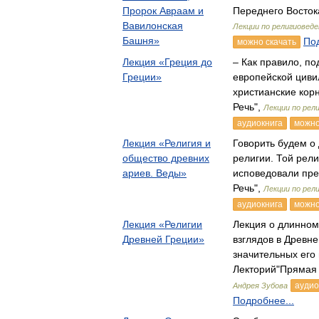
Пророк Авраам и
Переднего Восток
Вавилонская
Лекции по религиовед
Башня»
Под
можно скачать
Лекция «Греция до
– Как правило, п
Греции»
европейской циви
христианские кор
Речь",
Лекции по рел
аудиокнига
можно
Лекция «Религия и
Говорить будем о
общество древних
религии. Той рели
ариев. Веды»
исповедовали пр
Речь",
Лекции по рел
аудиокнига
можно
Лекция «Религии
Лекция о длинном
Древней Греции»
взглядов в Древне
значительных ег
Лекторий"Прямая 
аудио
Андрея Зубова
Подробнее...