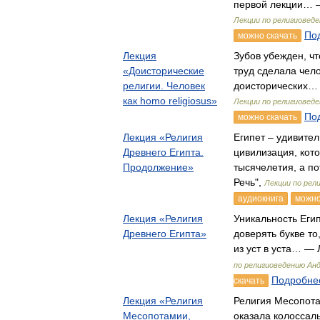
первой лекции… —
Лекции по религиовед
Под
можно скачать
Лекция
Зубов убежден, чт
«Доисторические
труд сделала чело
религии. Человек
доисторических… 
как homo religiosus»
Лекции по религиовед
Под
можно скачать
Лекция «Религия
Египет – удивите
Древнего Египта.
цивилизация, кот
Продолжение»
тысячелетия, а 
Речь",
Лекции по рел
аудиокнига
можно
Лекция «Религия
Уникальность Егип
Древнего Египта»
доверять букве то
из уст в уста… —
по религиоведению Ан
Подробнее
скачать
Лекция «Религия
Религия Месопота
Месопотамии,
оказала колоссал