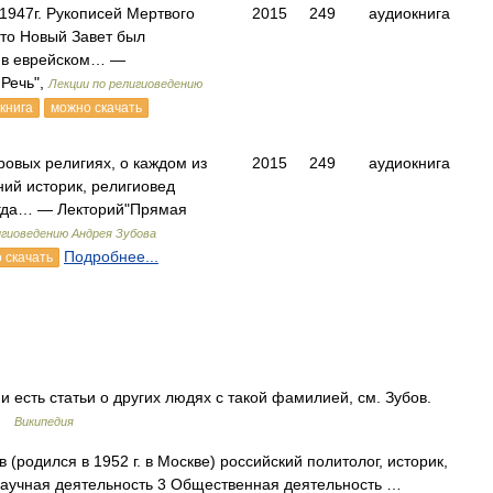
1947г. Рукописей Мертвого
2015
249
аудиокнига
что Новый Завет был
й в еврейском… —
Речь",
Лекции по религиоведению
книга
можно скачать
ровых религиях, о каждом из
2015
249
аудиокнига
ний историк, религиовед
егда… — Лекторий"Прямая
игиоведению Андрея Зубова
Подробнее...
 скачать
 есть статьи о других людях с такой фамилией, см. Зубов.
 …
Википедия
(родился в 1952 г. в Москве) российский политолог, историк,
Научная деятельность 3 Общественная деятельность …