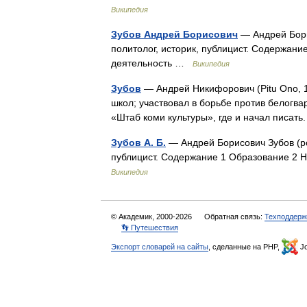
Википедия
Зубов Андрей Борисович
— Андрей Борис
политолог, историк, публицист. Содержан
деятельность …
Википедия
Зубов
— Андрей Никифорович (Pitu Ono, 1
школ; участвовал в борьбе против белогвар
«Штаб коми культуры», где и начал писа
Зубов А. Б.
— Андрей Борисович Зубов (род
публицист. Содержание 1 Образование 2 
Википедия
© Академик, 2000-2026
Обратная связь:
Техподдерж
👣 Путешествия
Экспорт словарей на сайты
, сделанные на PHP,
Jo