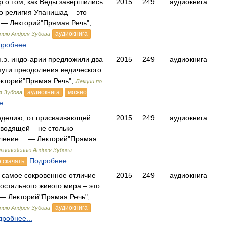
р о том, как Веды завершились
2015
249
аудиокнига
 религия Упанишад – это
— Лекторий"Прямая Речь",
аудиокнига
ению Андрея Зубова
робнее...
о н.э. индо-арии предложили два
2015
249
аудиокнига
пути преодоления ведического
кторий"Прямая Речь",
Лекции по
аудиокнига
можно
я Зубова
...
еделию, от присваивающей
2015
249
аудиокнига
зводящей – не столько
вление… — Лекторий"Прямая
игиоведению Андрея Зубова
Подробнее...
 скачать
 самое сокровенное отличие
2015
249
аудиокнига
 остального живого мира – это
 — Лекторий"Прямая Речь",
аудиокнига
ению Андрея Зубова
робнее...