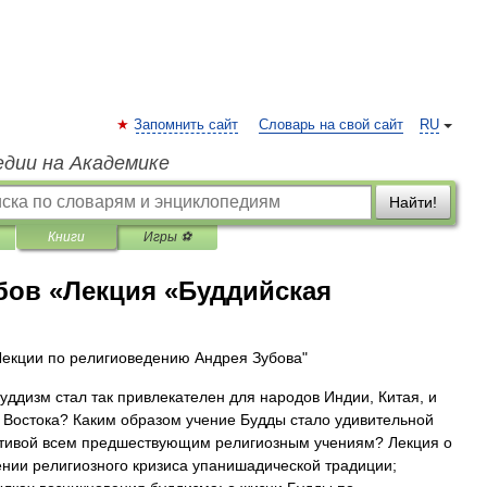
Запомнить сайт
Словарь на свой сайт
RU
едии на Академике
Найти!
Книги
Игры ⚽
бов «Лекция «Буддийская
Лекции по религиоведению Андрея Зубова"
уддизм стал так привлекателен для народов Индии, Китая, и
 Востока? Каким образом учение Будды стало удивительной
тивой всем предшествующим религиозным учениям? Лекция о
нии религиозного кризиса упанишадической традиции;