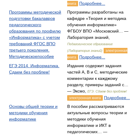
Подробнее...
книга
Программы методической
Программы разработаны на
подготовки бакалавров
кафедре «Теория и методика
педагогического
обучения информатике»
образования по профилю
ФГБОУ ВПО «Московский… —
«Информатика» с учетом
Лаборатория знаний,
требований ФГОС ВПО
Педагогическое образование
третьего поколения.
электронная
(Лаборатория знаний)
Методическоепособие
Подробнее...
книга
ЕГЭ 2014. Информатика.
Издание содержит задания
Сдаем без проблем!
частей А, В и С, методические
комментарии к кажджому
разделу, примеры заданий с…
— Эксмо,
ЕГЭ. Сдаем без проблем!
Подробнее...
электронная книга
Основы общей теории и
В пособии рассматриваются
методики обучения
актуальные вопросы теории и
информатике
методики обучения
информатике и ИКТ в
педагогических… —