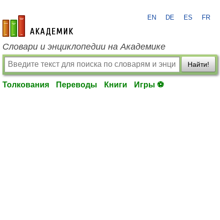
EN
DE
ES
FR
academic.ru
Словари и энциклопедии на Академике
Найти!
Толкования
Переводы
Книги
Игры ⚽