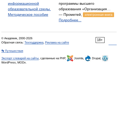
информационной
программы высшего
образовательной среды.
образования «Организация…
Методическое пособие
— Прометей,
электронная книга
Подробнее...
© Академик, 2000-2026
18+
Обратная связь:
Техподдержка
,
Реклама на сайте
👣 Путешествия
Экспорт словарей на сайты
, сделанные на PHP,
Joomla,
Drupal,
WordPress, MODx.