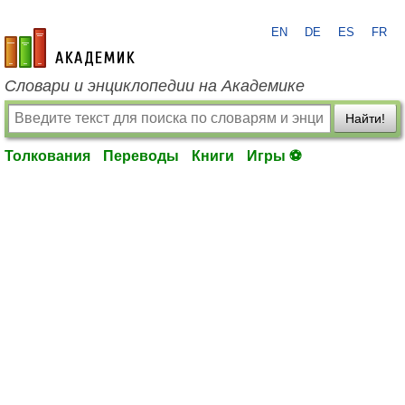
EN
DE
ES
FR
academic.ru
Словари и энциклопедии на Академике
Найти!
Толкования
Переводы
Книги
Игры ⚽