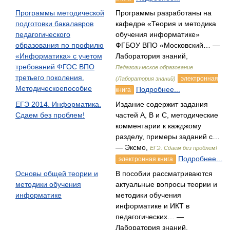
Программы методической
Программы разработаны на
подготовки бакалавров
кафедре «Теория и методика
педагогического
обучения информатике»
образования по профилю
ФГБОУ ВПО «Московский… —
«Информатика» с учетом
Лаборатория знаний,
требований ФГОС ВПО
Педагогическое образование
третьего поколения.
электронная
(Лаборатория знаний)
Методическоепособие
Подробнее...
книга
ЕГЭ 2014. Информатика.
Издание содержит задания
Сдаем без проблем!
частей А, В и С, методические
комментарии к кажджому
разделу, примеры заданий с…
— Эксмо,
ЕГЭ. Сдаем без проблем!
Подробнее...
электронная книга
Основы общей теории и
В пособии рассматриваются
методики обучения
актуальные вопросы теории и
информатике
методики обучения
информатике и ИКТ в
педагогических… —
Лаборатория знаний,