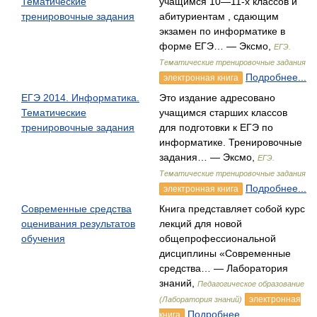
Тематические
учащимся 10—11-х классов и
тренировочные задания
абитуриентам , сдающим
экзамен по информатике в
форме ЕГЭ… — Эксмо,
ЕГЭ.
Тематические тренировочные задания
Подробнее...
электронная книга
ЕГЭ 2014. Информатика.
Это издание адресовано
Тематические
учащимся старших классов
тренировочные задания
для подготовки к ЕГЭ по
информатике. Тренировочные
задания… — Эксмо,
ЕГЭ.
Тематические тренировочные задания
Подробнее...
электронная книга
Современные средства
Книга представляет собой курс
оценивания результатов
лекций для новой
обучения
общепрофессиональной
дисциплины «Современные
средства… — Лаборатория
знаний,
Педагогическое образование
электронная
(Лаборатория знаний)
Подробнее...
книга