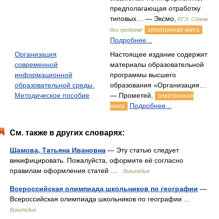
предполагающая отработку
типовых… — Эксмо,
ЕГЭ. Сдаем
электронная книга
без проблем!
Подробнее...
Организация
Настоящее издание содержит
современной
материалы образовательной
информационной
программы высшего
образовательной среды.
образования «Организация…
Методическое пособие
— Прометей,
электронная
Подробнее...
книга
См. также в других словарях:
Шамова, Татьяна Ивановна
— Эту статью следует
викифицировать. Пожалуйста, оформите её согласно
правилам оформления статей …
Википедия
Всероссийская олимпиада школьников по географии
—
Всероссийская олимпиада школьников по географии …
Википедия