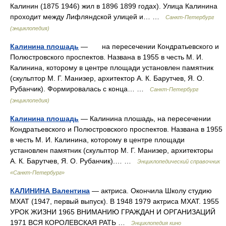
Калинин (1875 1946) жил в 1896 1899 годах). Улица Калинина
проходит между Лифляндской улицей и… …
Санкт-Петербург
(энциклопедия)
Калинина плошадь
— на пересечении Кондратьевского и
Полюстровского проспектов. Названа в 1955 в честь М. И.
Калинина, которому в центре площади установлен памятник
(скульптор М. Г. Манизер, архитектор А. К. Барутчев, Я. О.
Рубанчик). Формировалась с конца… …
Санкт-Петербург
(энциклопедия)
Калинина плошадь
— Калинина плошадь, на пересечении
Кондратьевского и Полюстровского проспектов. Названа в 1955
в честь М. И. Калинина, которому в центре площади
установлен памятник (скульптор М. Г. Манизер, архитекторы
А. К. Барутчев, Я. О. Рубанчик).… …
Энциклопедический справочник
«Санкт-Петербург»
КАЛИНИНА Валентина
— актриса. Окончила Школу студию
МХАТ (1947, первый выпуск). В 1948 1979 актриса МХАТ. 1955
УРОК ЖИЗНИ 1965 ВНИМАНИЮ ГРАЖДАН И ОРГАНИЗАЦИЙ
1971 ВСЯ КОРОЛЕВСКАЯ РАТЬ …
Энциклопедия кино