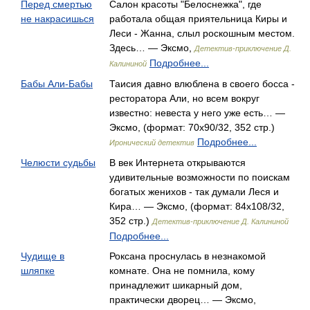
Перед смертью
Салон красоты "Белоснежка", где
не накрасишься
работала общая приятельница Киры и
Леси - Жанна, слыл роскошным местом.
Здесь… — Эксмо,
Детектив-приключение Д.
Подробнее...
Калининой
Бабы Али-Бабы
Таисия давно влюблена в своего босса -
ресторатора Али, но всем вокруг
известно: невеста у него уже есть… —
Эксмо, (формат: 70x90/32, 352 стр.)
Подробнее...
Иронический детектив
Челюсти судьбы
В век Интернета открываются
удивительные возможности по поискам
богатых женихов - так думали Леся и
Кира… — Эксмо, (формат: 84x108/32,
352 стр.)
Детектив-приключение Д. Калининой
Подробнее...
Чудище в
Роксана проснулась в незнакомой
шляпке
комнате. Она не помнила, кому
принадлежит шикарный дом,
практически дворец… — Эксмо,