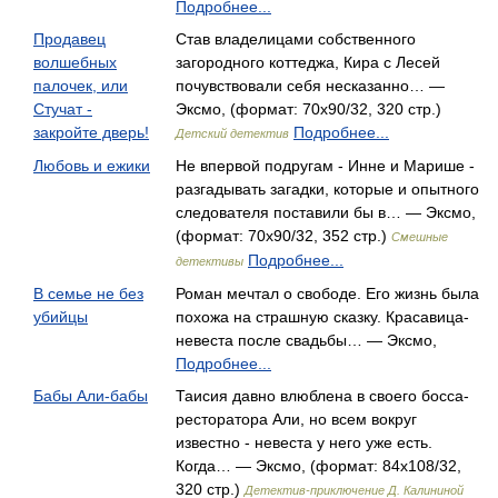
Подробнее...
Продавец
Став владелицами собственного
волшебных
загородного коттеджа, Кира с Лесей
палочек, или
почувствовали себя несказанно… —
Стучат -
Эксмо, (формат: 70x90/32, 320 стр.)
закройте дверь!
Подробнее...
Детский детектив
Любовь и ежики
Не впервой подругам - Инне и Марише -
разгадывать загадки, которые и опытного
следователя поставили бы в… — Эксмо,
(формат: 70x90/32, 352 стр.)
Смешные
Подробнее...
детективы
В семье не без
Роман мечтал о свободе. Его жизнь была
убийцы
похожа на страшную сказку. Красавица-
невеста после свадьбы… — Эксмо,
Подробнее...
Бабы Али-бабы
Таисия давно влюблена в своего босса-
ресторатора Али, но всем вокруг
известно - невеста у него уже есть.
Когда… — Эксмо, (формат: 84x108/32,
320 стр.)
Детектив-приключение Д. Калининой