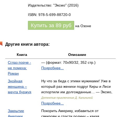
Издательство: "Эксмо"
(2016)
ISBN: 978-5-699-88720-0
Купить за
89
руб
на Озоне
Другие книги автора:
Книга
Описание
Сглаз порче -
— (формат: 70x90/32, 352 стр.)
не помеха:
Подробнее...
Роман
Знойная
Ну что за беда с этими мужиками! Уже в
женщина –
который раз женихи подруг Киры и Леси
мечта буржуя
испортили им долгожданные… — Эксмо,
Детектив-приключение Д. Калининой
Подробнее...
Закрытие
Покорить Америку, избавиться от
Америки
свекрови и спасти родину – какая