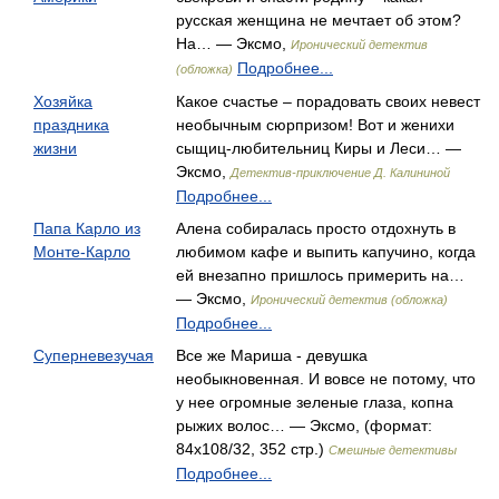
русская женщина не мечтает об этом?
На… — Эксмо,
Иронический детектив
Подробнее...
(обложка)
Хозяйка
Какое счастье – порадовать своих невест
праздника
необычным сюрпризом! Вот и женихи
жизни
сыщиц-любительниц Киры и Леси… —
Эксмо,
Детектив-приключение Д. Калининой
Подробнее...
Папа Карло из
Алена собиралась просто отдохнуть в
Монте-Карло
любимом кафе и выпить капучино, когда
ей внезапно пришлось примерить на…
— Эксмо,
Иронический детектив (обложка)
Подробнее...
Суперневезучая
Все же Мариша - девушка
необыкновенная. И вовсе не потому, что
у нее огромные зеленые глаза, копна
рыжих волос… — Эксмо, (формат:
84x108/32, 352 стр.)
Смешные детективы
Подробнее...