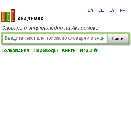
EN
DE
ES
FR
academic.ru
Словари и энциклопедии на Академике
Найти!
Толкования
Переводы
Книги
Игры ⚽