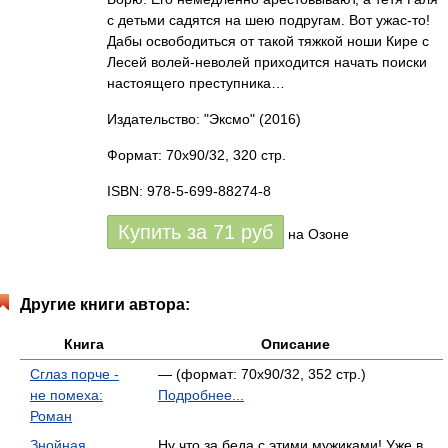
с детьми садятся на шею подругам. Вот ужас-то!
Дабы освободиться от такой тяжкой ноши Кире с
Лесей волей-неволей приходится начать поиски
настоящего преступника…
Издательство: "Эксмо"
(2016)
Формат: 70x90/32, 320 стр.
ISBN: 978-5-699-88274-8
Купить за
71
руб
на Озоне
Другие книги автора:
Книга
Описание
Сглаз порче -
— (формат: 70x90/32, 352 стр.)
не помеха:
Подробнее...
Роман
Знойная
Ну что за беда с этими мужиками! Уже в