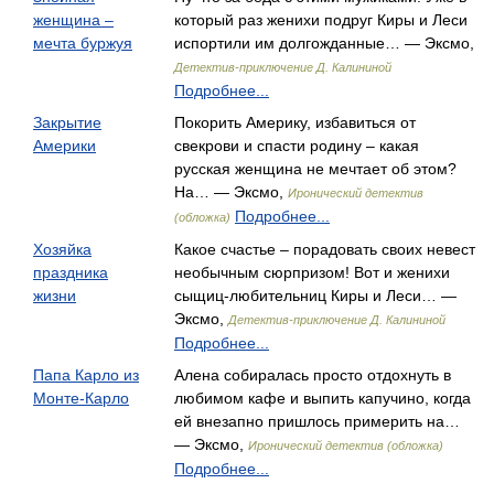
женщина –
который раз женихи подруг Киры и Леси
мечта буржуя
испортили им долгожданные… — Эксмо,
Детектив-приключение Д. Калининой
Подробнее...
Закрытие
Покорить Америку, избавиться от
Америки
свекрови и спасти родину – какая
русская женщина не мечтает об этом?
На… — Эксмо,
Иронический детектив
Подробнее...
(обложка)
Хозяйка
Какое счастье – порадовать своих невест
праздника
необычным сюрпризом! Вот и женихи
жизни
сыщиц-любительниц Киры и Леси… —
Эксмо,
Детектив-приключение Д. Калининой
Подробнее...
Папа Карло из
Алена собиралась просто отдохнуть в
Монте-Карло
любимом кафе и выпить капучино, когда
ей внезапно пришлось примерить на…
— Эксмо,
Иронический детектив (обложка)
Подробнее...