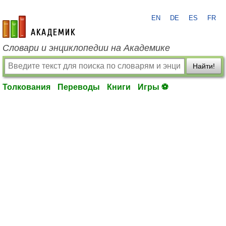
EN
DE
ES
FR
academic.ru
Словари и энциклопедии на Академике
Найти!
Толкования
Переводы
Книги
Игры ⚽