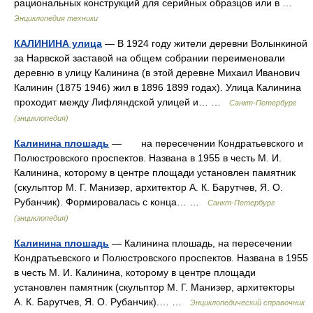
рациональных конструкций для серийных образцов или в …
Энциклопедия техники
КАЛИНИНА улица
— В 1924 году жители деревни Волынкиной
за Нарвской заставой на общем собрании переименовали
деревню в улицу Калинина (в этой деревне Михаил Иванович
Калинин (1875 1946) жил в 1896 1899 годах). Улица Калинина
проходит между Лифляндской улицей и… …
Санкт-Петербург
(энциклопедия)
Калинина плошадь
— на пересечении Кондратьевского и
Полюстровского проспектов. Названа в 1955 в честь М. И.
Калинина, которому в центре площади установлен памятник
(скульптор М. Г. Манизер, архитектор А. К. Барутчев, Я. О.
Рубанчик). Формировалась с конца… …
Санкт-Петербург
(энциклопедия)
Калинина плошадь
— Калинина плошадь, на пересечении
Кондратьевского и Полюстровского проспектов. Названа в 1955
в честь М. И. Калинина, которому в центре площади
установлен памятник (скульптор М. Г. Манизер, архитекторы
А. К. Барутчев, Я. О. Рубанчик).… …
Энциклопедический справочник