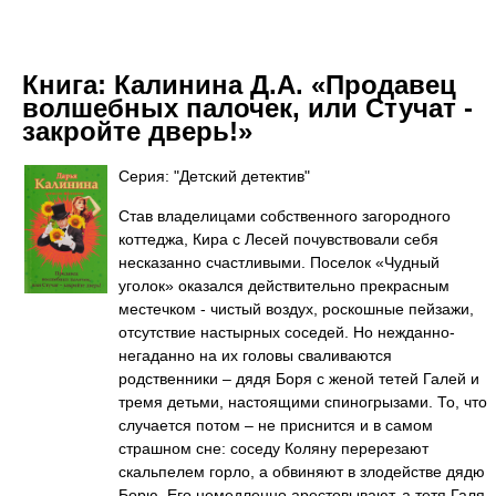
Книга:
Калинина Д.А. «Продавец
волшебных палочек, или Стучат -
закройте дверь!»
Серия: "Детский детектив"
Став владелицами собственного загородного
коттеджа, Кира с Лесей почувствовали себя
несказанно счастливыми. Поселок «Чудный
уголок» оказался действительно прекрасным
местечком - чистый воздух, роскошные пейзажи,
отсутствие настырных соседей. Но нежданно-
негаданно на их головы сваливаются
родственники – дядя Боря с женой тетей Галей и
тремя детьми, настоящими спиногрызами. То, что
случается потом – не приснится и в самом
страшном сне: соседу Коляну перерезают
скальпелем горло, а обвиняют в злодействе дядю
Борю. Его немедленно арестовывают, а тетя Галя