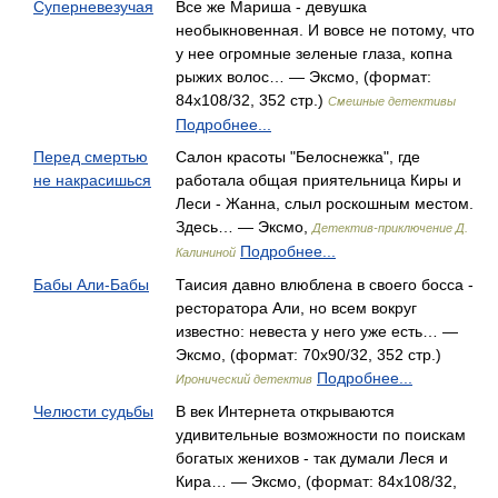
Суперневезучая
Все же Мариша - девушка
необыкновенная. И вовсе не потому, что
у нее огромные зеленые глаза, копна
рыжих волос… — Эксмо, (формат:
84x108/32, 352 стр.)
Смешные детективы
Подробнее...
Перед смертью
Салон красоты "Белоснежка", где
не накрасишься
работала общая приятельница Киры и
Леси - Жанна, слыл роскошным местом.
Здесь… — Эксмо,
Детектив-приключение Д.
Подробнее...
Калининой
Бабы Али-Бабы
Таисия давно влюблена в своего босса -
ресторатора Али, но всем вокруг
известно: невеста у него уже есть… —
Эксмо, (формат: 70x90/32, 352 стр.)
Подробнее...
Иронический детектив
Челюсти судьбы
В век Интернета открываются
удивительные возможности по поискам
богатых женихов - так думали Леся и
Кира… — Эксмо, (формат: 84x108/32,