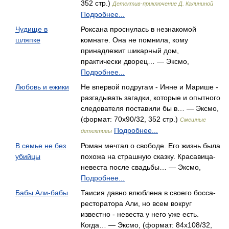
352 стр.)
Детектив-приключение Д. Калининой
Подробнее...
Чудище в
Роксана проснулась в незнакомой
шляпке
комнате. Она не помнила, кому
принадлежит шикарный дом,
практически дворец… — Эксмо,
Подробнее...
Любовь и ежики
Не впервой подругам - Инне и Марише -
разгадывать загадки, которые и опытного
следователя поставили бы в… — Эксмо,
(формат: 70x90/32, 352 стр.)
Смешные
Подробнее...
детективы
В семье не без
Роман мечтал о свободе. Его жизнь была
убийцы
похожа на страшную сказку. Красавица-
невеста после свадьбы… — Эксмо,
Подробнее...
Бабы Али-бабы
Таисия давно влюблена в своего босса-
ресторатора Али, но всем вокруг
известно - невеста у него уже есть.
Когда… — Эксмо, (формат: 84x108/32,