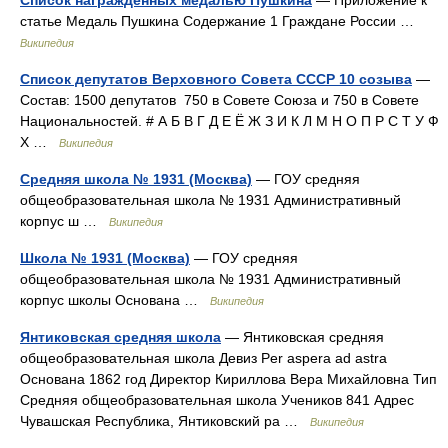
Список награждённых медалью Пушкина
— Приложение к
статье Медаль Пушкина Содержание 1 Граждане России …
Википедия
Список депутатов Верховного Совета СССР 10 созыва
—
Состав: 1500 депутатов 750 в Совете Союза и 750 в Совете
Национальностей. # А Б В Г Д Е Ё Ж З И К Л М Н О П Р С Т У Ф
Х …
Википедия
Средняя школа № 1931 (Москва)
— ГОУ средняя
общеобразовательная школа № 1931 Административный
корпус ш …
Википедия
Школа № 1931 (Москва)
— ГОУ средняя
общеобразовательная школа № 1931 Административный
корпус школы Основана …
Википедия
Янтиковская средняя школа
— Янтиковская средняя
общеобразовательная школа Девиз Per aspera ad astra
Основана 1862 год Директор Кириллова Вера Михайловна Тип
Средняя общеобразовательная школа Учеников 841 Адрес
Чувашская Республика, Янтиковский ра …
Википедия