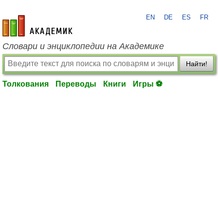
EN
DE
ES
FR
academic.ru
Словари и энциклопедии на Академике
Найти!
Толкования
Переводы
Книги
Игры ⚽