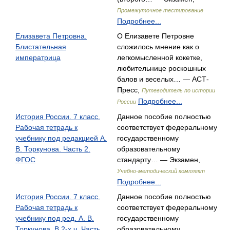
Промежуточное тестирование
Подробнее...
Елизавета Петровна.
О Елизавете Петровне
Блистательная
сложилось мнение как о
императрица
легкомысленной кокетке,
любительнице роскошных
балов и веселых… — АСТ-
Пресс,
Путеводитель по истории
Подробнее...
России
История России. 7 класс.
Данное пособие полностью
Рабочая тетрадь к
соответствует федеральному
учебнику под редакцией А.
государственному
В. Торкунова. Часть 2.
образовательному
ФГОС
стандарту… — Экзамен,
Учебно-методический комплект
Подробнее...
История России. 7 класс.
Данное пособие полностью
Рабочая тетрадь к
соответствует федеральному
учебнику под ред. А. В.
государственному
Торкунова. В 2-х ч. Часть
образовательному