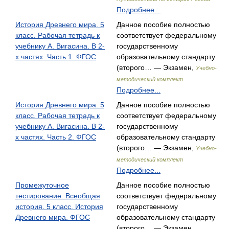
Подробнее...
История Древнего мира. 5
Данное пособие полностью
класс. Рабочая тетрадь к
соответствует федеральному
учебнику А. Вигасина. В 2-
государственному
х частях. Часть 1. ФГОС
образовательному стандарту
(второго… — Экзамен,
Учебно-
методический комплект
Подробнее...
История Древнего мира. 5
Данное пособие полностью
класс. Рабочая тетрадь к
соответствует федеральному
учебнику А. Вигасина. В 2-
государственному
х частях. Часть 2. ФГОС
образовательному стандарту
(второго… — Экзамен,
Учебно-
методический комплект
Подробнее...
Промежуточное
Данное пособие полностью
тестирование. Всеобщая
соответствует федеральному
история. 5 класс. История
государственному
Древнего мира. ФГОС
образовательному стандарту
(второго… — Экзамен,