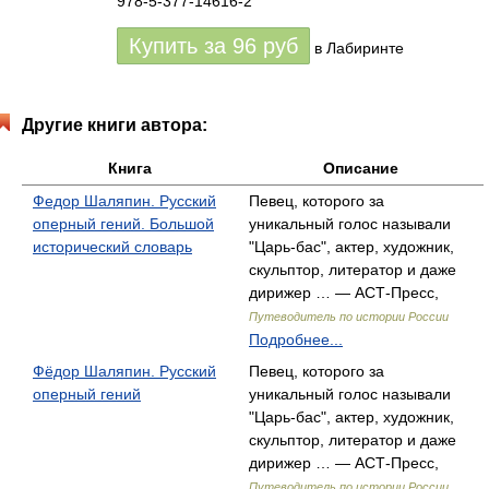
978-5-377-14616-2
Купить за
96
руб
в Лабиринте
Другие книги автора:
Книга
Описание
Федор Шаляпин. Русский
Певец, которого за
оперный гений. Большой
уникальный голос называли
исторический словарь
"Царь-бас", актер, художник,
скульптор, литератор и даже
дирижер … — АСТ-Пресс,
Путеводитель по истории России
Подробнее...
Фёдор Шаляпин. Русский
Певец, которого за
оперный гений
уникальный голос называли
"Царь-бас", актер, художник,
скульптор, литератор и даже
дирижер … — АСТ-Пресс,
Путеводитель по истории России