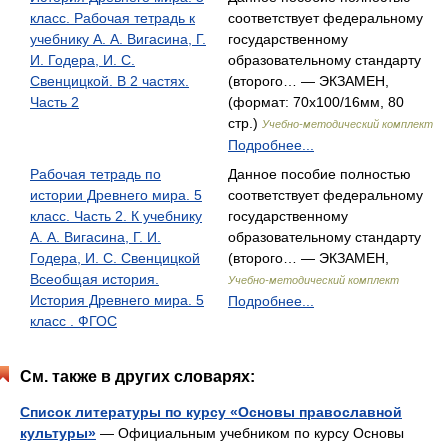
класс. Рабочая тетрадь к
соответствует федеральному
учебнику А. А. Вигасина, Г.
государственному
И. Годера, И. С.
образовательному стандарту
Свенцицкой. В 2 частях.
(второго… — ЭКЗАМЕН,
Часть 2
(формат: 70x100/16мм, 80
стр.)
Учебно-методический комплект
Подробнее...
Рабочая тетрадь по
Данное пособие полностью
истории Древнего мира. 5
соответствует федеральному
класс. Часть 2. К учебнику
государственному
А. А. Вигасина, Г. И.
образовательному стандарту
Годера, И. С. Свенцицкой
(второго… — ЭКЗАМЕН,
Всеобщая история.
Учебно-методический комплект
История Древнего мира. 5
Подробнее...
класс . ФГОС
См. также в других словарях:
Список литературы по курсу «Основы православной
культуры»
— Официальным учебником по курсу Основы