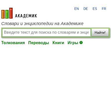
EN
DE
ES
FR
academic.ru
Словари и энциклопедии на Академике
Найти!
Толкования
Переводы
Книги
Игры ⚽