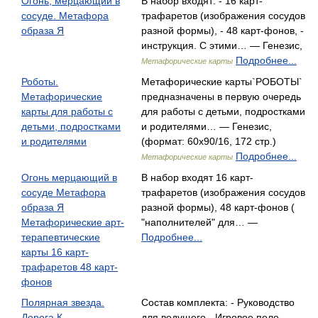
Огонь, мерцающий в
В набор входят: - 16 карт-
сосуде. Метафора
трафаретов (изображения сосудов
образа Я
разной формы), - 48 карт-фонов, -
инструкция. С этими… — Генезис,
Подробнее...
Метафорические карты
Роботы.
Метафорические карты`РОБОТЫ`
Метафорические
предназначены в первую очередь
карты для работы с
для работы с детьми, подростками
детьми, подростками
и родителями… — Генезис,
и родителями
(формат: 60x90/16, 172 стр.)
Подробнее...
Метафорические карты
Огонь мерцающий в
В набор входят 16 карт-
сосуде Метафора
трафаретов (изображения сосудов
образа Я
разной формы), 48 карт-фонов (
Метафорические арт-
"наполнителей" для… —
терапевтические
Подробнее...
карты 16 карт-
трафаретов 48 карт-
фонов
Полярная звезда.
Состав комплекта: - Руководство
Дорога К...
для ведущего - Игровое поле