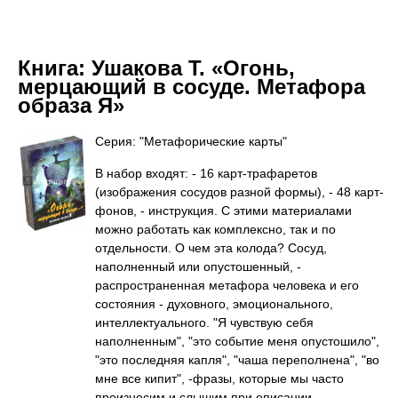
Книга:
Ушакова Т. «Огонь,
мерцающий в сосуде. Метафора
образа Я»
Серия: "Метафорические карты"
В набор входят: - 16 карт-трафаретов
(изображения сосудов разной формы), - 48 карт-
фонов, - инструкция. С этими материалами
можно работать как комплексно, так и по
отдельности. О чем эта колода? Сосуд,
наполненный или опустошенный, -
распространенная метафора человека и его
состояния - духовного, эмоционального,
интеллектуального. "Я чувствую себя
наполненным", "это событие меня опустошило",
"это последняя капля", "чаша переполнена", "во
мне все кипит", -фразы, которые мы часто
произносим и слышим при описании