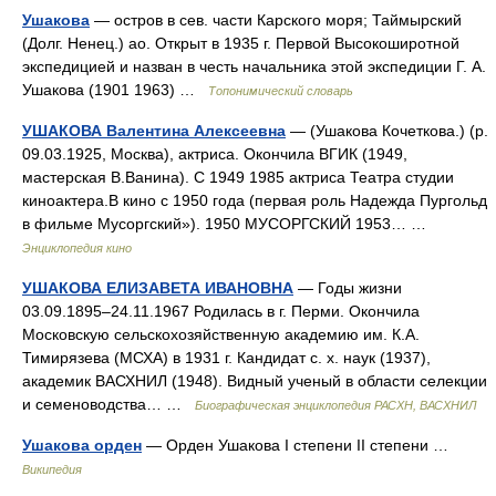
Ушакова
— остров в сев. части Карского моря; Таймырский
(Долг. Ненец.) ао. Открыт в 1935 г. Первой Высокоширотной
экспедицией и назван в честь начальника этой экспедиции Г. А.
Ушакова (1901 1963) …
Топонимический словарь
УШАКОВА Валентина Алексеевна
— (Ушакова Кочеткова.) (р.
09.03.1925, Москва), актриса. Окончила ВГИК (1949,
мастерская В.Ванина). С 1949 1985 актриса Театра студии
киноактера.В кино с 1950 года (первая роль Надежда Пургольд
в фильме Мусоргский»). 1950 МУСОРГСКИЙ 1953… …
Энциклопедия кино
УШАКОВА ЕЛИЗАВЕТА ИВАНОВНА
— Годы жизни
03.09.1895–24.11.1967 Родилась в г. Перми. Окончила
Московскую сельскохозяйственную академию им. К.А.
Тимирязева (МСХА) в 1931 г. Кандидат с. х. наук (1937),
академик ВАСХНИЛ (1948). Видный ученый в области селекции
и семеноводства… …
Биографическая энциклопедия РАСХН, ВАСХНИЛ
Ушакова орден
— Орден Ушакова I степени II степени …
Википедия