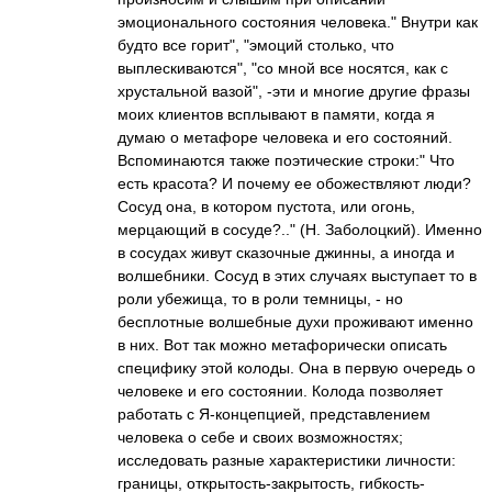
эмоционального состояния человека." Внутри как
будто все горит", "эмоций столько, что
выплескиваются", "со мной все носятся, как с
хрустальной вазой", -эти и многие другие фразы
моих клиентов всплывают в памяти, когда я
думаю о метафоре человека и его состояний.
Вспоминаются также поэтические строки:" Что
есть красота? И почему ее обожествляют люди?
Сосуд она, в котором пустота, или огонь,
мерцающий в сосуде?.." (Н. Заболоцкий). Именно
в сосудах живут сказочные джинны, а иногда и
волшебники. Сосуд в этих случаях выступает то в
роли убежища, то в роли темницы, - но
бесплотные волшебные духи проживают именно
в них. Вот так можно метафорически описать
специфику этой колоды. Она в первую очередь о
человеке и его состоянии. Колода позволяет
работать с Я-концепцией, представлением
человека о себе и своих возможностях;
исследовать разные характеристики личности:
границы, открытость-закрытость, гибкость-