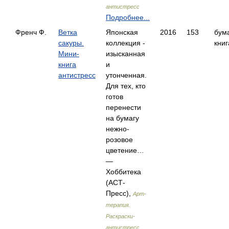
антистресс
Подробнее...
Френч Ф.
Ветка
Японская
2016
153
бум
сакуры.
коллекция -
книг
Мини-
изысканная
книга
и
антистресс
утонченная.
Для тех, кто
готов
перенести
на бумагу
нежно-
розовое
цветение…
—
Хоббитека
(АСТ-
Пресс),
Арт-
терапия.
Раскраски-
антистресс