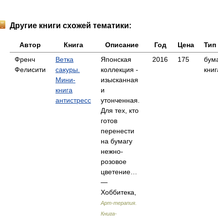
Другие книги схожей тематики:
Автор
Книга
Описание
Год
Цена
Тип
Френч
Ветка
Японская
2016
175
бум
Фелисити
сакуры.
коллекция -
книг
Мини-
изысканная
книга
и
антистресс
утонченная.
Для тех, кто
готов
перенести
на бумагу
нежно-
розовое
цветение…
—
Хоббитека,
Арт-терапия.
Книга-