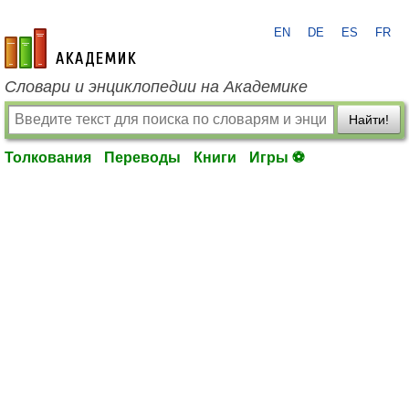
EN
DE
ES
FR
academic.ru
Словари и энциклопедии на Академике
Найти!
Толкования
Переводы
Книги
Игры ⚽