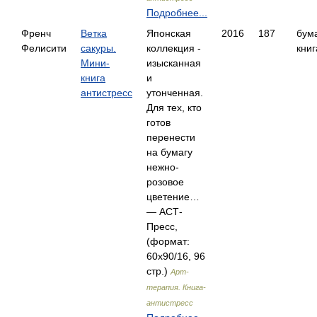
Подробнее...
Френч
Ветка
Японская
2016
187
бум
Фелисити
сакуры.
коллекция -
книг
Мини-
изысканная
книга
и
антистресс
утонченная.
Для тех, кто
готов
перенести
на бумагу
нежно-
розовое
цветение…
— АСТ-
Пресс,
(формат:
60x90/16, 96
стр.)
Арт-
терапия. Книга-
антистресс