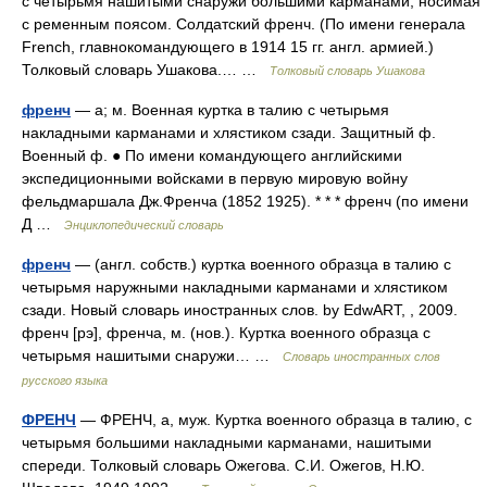
с четырьмя нашитыми снаружи большими карманами, носимая
с ременным поясом. Солдатский френч. (По имени генерала
French, главнокомандующего в 1914 15 гг. англ. армией.)
Толковый словарь Ушакова.… …
Толковый словарь Ушакова
френч
— а; м. Военная куртка в талию с четырьмя
накладными карманами и хлястиком сзади. Защитный ф.
Военный ф. ● По имени командующего английскими
экспедиционными войсками в первую мировую войну
фельдмаршала Дж.Френча (1852 1925). * * * френч (по имени
Д …
Энциклопедический словарь
френч
— (англ. собств.) куртка военного образца в талию с
четырьмя наружными накладными карманами и хлястиком
сзади. Новый словарь иностранных слов. by EdwART, , 2009.
френч [рэ], френча, м. (нов.). Куртка военного образца с
четырьмя нашитыми снаружи… …
Словарь иностранных слов
русского языка
ФРЕНЧ
— ФРЕНЧ, а, муж. Куртка военного образца в талию, с
четырьмя большими накладными карманами, нашитыми
спереди. Толковый словарь Ожегова. С.И. Ожегов, Н.Ю.