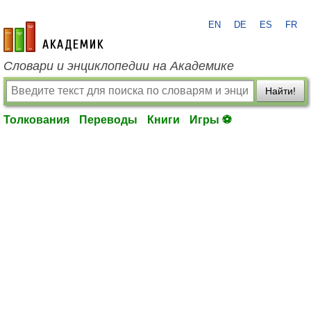
EN
DE
ES
FR
academic.ru
Словари и энциклопедии на Академике
Найти!
Толкования
Переводы
Книги
Игры ⚽