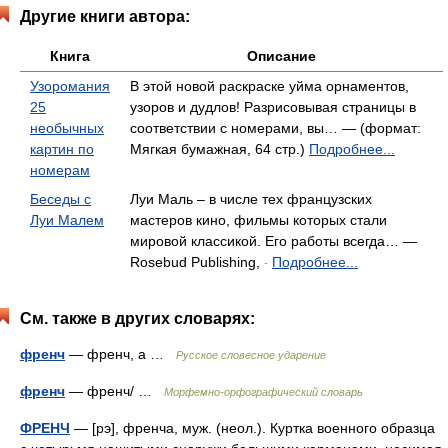
Другие книги автора:
Книга
Описание
Узоромания
В этой новой раскраске уйма орнаментов,
25
узоров и дудлов! Разрисовывая страницы в
необычных
соответствии с номерами, вы… — (формат:
картин по
Мягкая бумажная, 64 стр.)
Подробнее...
номерам
Беседы с
Луи Маль – в числе тех французских
Луи Малем
мастеров кино, фильмы которых стали
мировой классикой. Его работы всегда… —
Rosebud Publishing,
Подробнее...
-
См. также в других словарях:
френч
— френч, а …
Русское словесное ударение
френч
— френч/ …
Морфемно-орфографический словарь
ФРЕНЧ
— [рэ], френча, муж. (неол.). Куртка военного образца