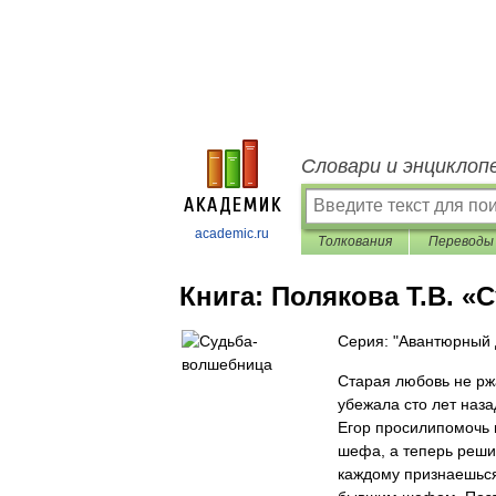
Словари и энциклоп
academic.ru
Толкования
Переводы
Книга:
Полякова Т.В. «
Серия: "Авантюрный 
Старая любовь не рж
убежала сто лет наза
Егор просилипомочь 
шефа, а теперь реши
каждому признаешься