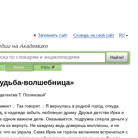
Запомнить сайт
Словарь на свой сайт
RU
едии на Академике
Найти!
Книги
Игры ⚽
Судьба-волшебница»
детектив Т. Поляковой"
авеет… Так говорят… Я вернулась в родной город, откуда
д, в надежде забыть любовную драму. Друзья детства Ирка и
в одном важном деле. Оказывается, подружка сперла деньги у
ла их вернуть. Не каждому ведь доверишь миллионы, и не
, что их украла. Сама Ирка не горела желанием встречаться с