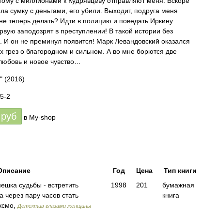
му с миллионами к Кудрявцеву отправляют меня. Вскоре
ала сумку с деньгами, его убили. Выходит, подруга меня
не теперь делать? Идти в полицию и поведать Иркину
рвую заподозрят в преступлении! В такой истории без
. И он не преминул появится! Марк Левандовский оказался
 грез о благородном и сильном. А во мне борются две
 любовь и новое чувство…
"
(2016)
5-2
руб
в My-shop
Описание
Год
Цена
Тип книги
мешка судьбы - встретить
1998
201
бумажная
а через пару часов стать
книга
ксмо,
Детектив глазами женщины