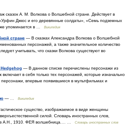
сказок А. М. Волкова о Волшебной стране. Действует в
 «Урфин Джюс и его деревянные солдаты», «Семь подземных
акже упоминается в …
Википедия
бной стране
— В сказках Александра Волкова о Волшебной
именованных персонажей, а также значительное количество
едует учитывать, что сказки Волкова существуют во
e Hedgehog
— В данном списке перечислены персонажи из
к включает в себя только тех персонажей, которые изначально
; персонажи, впервые появившиеся в мультфильмах и
ию
— …
Википедия
антастическое существо, изображаемое в виде женщины
верхъестественной силой. Словарь иностранных слов,
нов А.Н., 1910. ФЕЯ волшебница.… …
Словарь иностранных слов