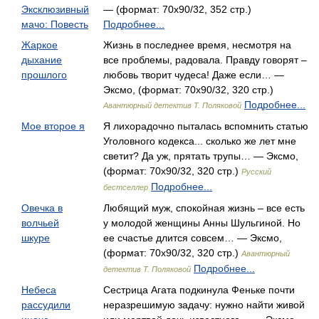
Эксклюзивный
— (формат: 70x90/32, 352 стр.)
мачо: Повесть
Подробнее...
Жаркое
Жизнь в последнее время, несмотря на
дыхание
все проблемы, радовала. Правду говорят –
прошлого
любовь творит чудеса! Даже если… —
Эксмо, (формат: 70x90/32, 320 стр.)
Подробнее...
Авантюрный детектив Т. Поляковой
Мое второе я
Я лихорадочно пыталась вспомнить статью
Уголовного кодекса... сколько же лет мне
светит? Да уж, прятать трупы… — Эксмо,
(формат: 70x90/32, 320 стр.)
Русский
Подробнее...
бестселлер
Овечка в
Любящий муж, спокойная жизнь – все есть
волчьей
у молодой женщины Анны Шульгиной. Но
шкуре
ее счастье длится совсем… — Эксмо,
(формат: 70x90/32, 320 стр.)
Авантюрный
Подробнее...
детектив Т. Поляковой
Небеса
Сестрица Агата подкинула Феньке почти
рассудили
неразрешимую задачу: нужно найти живой