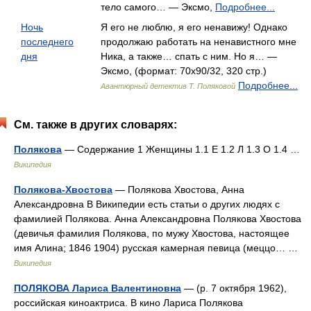
тело самого… — Эксмо,
Подробнее...
Ночь
Я его не люблю, я его ненавижу! Однако
последнего
продолжаю работать на ненавистного мне
дня
Ника, а также… спать с ним. Но я… —
Эксмо, (формат: 70x90/32, 320 стр.)
Подробнее...
Авантюрный детектив Т. Поляковой
См. также в других словарях:
Полякова
— Содержание 1 Женщины 1.1 Е 1.2 Л 1.3 О 1.4 …
Википедия
Полякова-Хвостова
— Полякова Хвостова, Анна
Александровна В Википедии есть статьи о других людях с
фамилией Полякова. Анна Александровна Полякова Хвостова
(девичья фамилия Полякова, по мужу Хвостова, настоящее
имя Алина; 1846 1904) русская камерная певица (меццо… …
Википедия
ПОЛЯКОВА Лариса Валентиновна
— (р. 7 октября 1962),
российская киноактриса. В кино Лариса Полякова