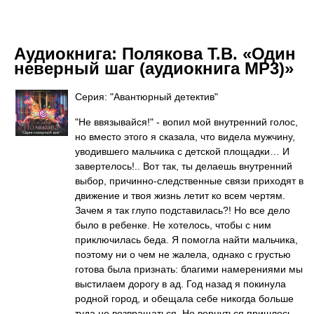
Аудиокнига:
Полякова Т.В. «Один
неверный шаг (аудиокнига MP3)»
Серия: "Авантюрный детектив"
"Не ввязывайся!" - вопил мой внутренний голос,
но вместо этого я сказала, что видела мужчину,
уводившего мальчика с детской площадки… И
завертелось!.. Вот так, ты делаешь внутренний
выбор, причинно-следственные связи приходят в
движение и твоя жизнь летит ко всем чертям.
Зачем я так глупо подставилась?! Но все дело
было в ребенке. Не хотелось, чтобы с ним
приключилась беда. Я помогла найти мальчика,
поэтому ни о чем не жалела, однако с грустью
готова была признать: благими намерениями мы
выстилаем дорогу в ад. Год назад я покинула
родной город, и обещала себе никогда больше
туда не возвращаться. Но вернуться пришлось.