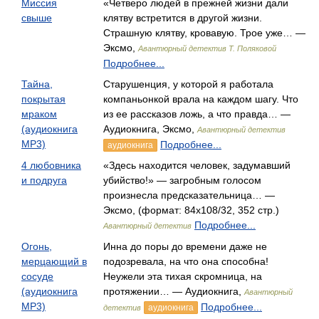
Миссия
«Четверо людей в прежней жизни дали
свыше
клятву встретится в другой жизни.
Страшную клятву, кровавую. Трое уже… —
Эксмо,
Авантюрный детектив Т. Поляковой
Подробнее...
Тайна,
Старушенция, у которой я работала
покрытая
компаньонкой врала на каждом шагу. Что
мраком
из ее рассказов ложь, а что правда… —
(аудиокнига
Аудиокнига, Эксмо,
Авантюрный детектив
MP3)
Подробнее...
аудиокнига
4 любовника
«Здесь находится человек, задумавший
и подруга
убийство!» — загробным голосом
произнесла предсказательница… —
Эксмо, (формат: 84x108/32, 352 стр.)
Подробнее...
Авантюрный детектив
Огонь,
Инна до поры до времени даже не
мерцающий в
подозревала, на что она способна!
сосуде
Неужели эта тихая скромница, на
(аудиокнига
протяжении… — Аудиокнига,
Авантюрный
MP3)
Подробнее...
аудиокнига
детектив