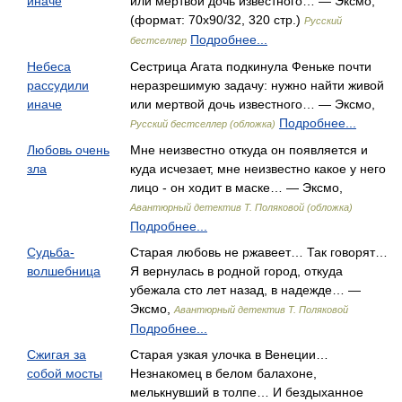
иначе
или мертвой дочь известного… — Эксмо,
(формат: 70x90/32, 320 стр.)
Русский
Подробнее...
бестселлер
Небеса
Сестрица Агата подкинула Феньке почти
рассудили
неразрешимую задачу: нужно найти живой
иначе
или мертвой дочь известного… — Эксмо,
Подробнее...
Русский бестселлер (обложка)
Любовь очень
Мне неизвестно откуда он появляется и
зла
куда исчезает, мне неизвестно какое у него
лицо - он ходит в маске… — Эксмо,
Авантюрный детектив Т. Поляковой (обложка)
Подробнее...
Судьба-
Старая любовь не ржавеет… Так говорят…
волшебница
Я вернулась в родной город, откуда
убежала сто лет назад, в надежде… —
Эксмо,
Авантюрный детектив Т. Поляковой
Подробнее...
Сжигая за
Старая узкая улочка в Венеции…
собой мосты
Незнакомец в белом балахоне,
мелькнувший в толпе… И бездыханное