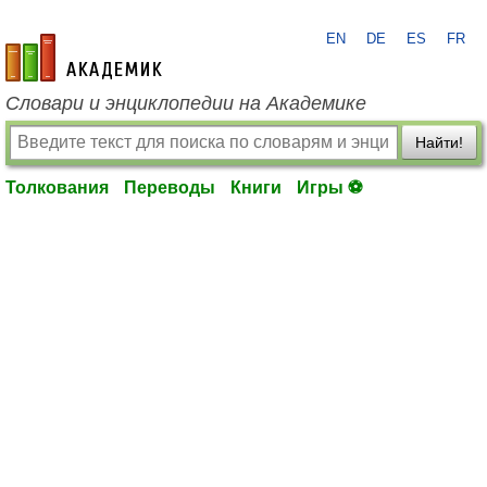
EN
DE
ES
FR
academic.ru
Словари и энциклопедии на Академике
Найти!
Толкования
Переводы
Книги
Игры ⚽