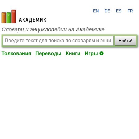
EN
DE
ES
FR
academic.ru
Словари и энциклопедии на Академике
Найти!
Толкования
Переводы
Книги
Игры ⚽