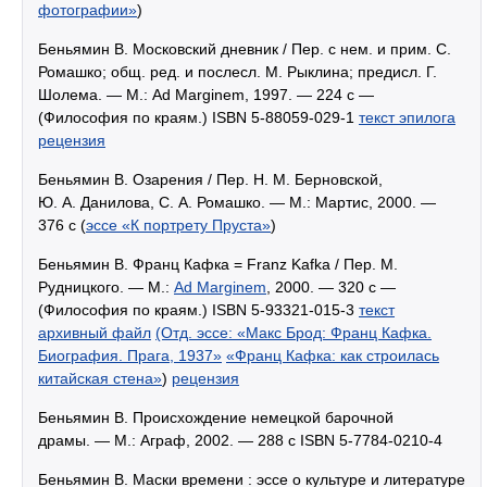
фотографии»
)
Беньямин В. Московский дневник / Пер. с нем. и прим. С.
Ромашко; общ. ред. и послесл. М. Рыклина; предисл. Г.
Шолема. — М.: Ad Marginem, 1997. — 224 с —
(Философия по краям.) ISBN 5-88059-029-1
текст эпилога
рецензия
Беньямин В. Озарения / Пер. Н. М. Берновской,
Ю. А. Данилова, С. А. Ромашко. — М.: Мартис, 2000. —
376 с (
эссе «К портрету Пруста»
)
Беньямин В. Франц Кафка = Franz Kafka / Пер. М.
Рудницкого. — М.:
Ad Marginem
, 2000. — 320 с —
(Философия по краям.) ISBN 5-93321-015-3
текст
архивный файл
(Отд. эссе: «Макс Брод: Франц Кафка.
Биография. Прага, 1937»
«Франц Кафка: как строилась
китайская стена»
)
рецензия
Беньямин В. Происхождение немецкой барочной
драмы. — М.: Аграф, 2002. — 288 с ISBN 5-7784-0210-4
Беньямин В. Маски времени : эссе о культуре и литературе