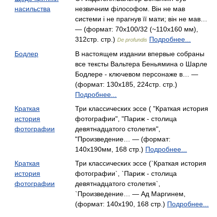
насильства
незвичним філософом. Він не мав
системи і не прагнув її мати; він не мав…
— (формат: 70х100/32 (~110х160 мм),
312стр. стр.)
Подробнее...
De profundis
Бодлер
В настоящем издании впервые собраны
все тексты Вальтера Беньямина о Шарле
Бодлере - ключевом персонаже в… —
(формат: 130x185, 224стр. стр.)
Подробнее...
Краткая
Три классических эссе ( "Краткая история
история
фотографии", "Париж - столица
фотографии
девятнадцатого столетия",
"Произведение… — (формат:
140x190мм, 168 стр.)
Подробнее...
Краткая
Три классических эссе (`Краткая история
история
фотографии`, `Париж - столица
фотографии
девятнадцатого столетия`,
`Произведение… — Ад Маргинем,
(формат: 140x190, 168 стр.)
Подробнее...