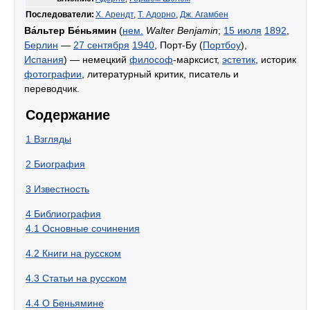
Последователи:
Х. Арендт
,
Т. Адорно
,
Дж. Агамбен
Ва́льтер Бе́ньямин
(
нем.
Walter Benjamin
;
15 июля
1892
,
Берлин
—
27 сентября
1940
, Порт-Бу (
Портбоу
),
Испания
) — немецкий
философ
-марксист,
эстетик
, историк
фотографии
, литературный критик, писатель и
переводчик.
Содержание
1
Взгляды
2
Биография
3
Известность
4
Библиография
4.1
Основные сочинения
4.2
Книги на русском
4.3
Статьи на русском
4.4
О Беньямине