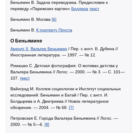
Беньямин В. Задача переводчика. Предисловие к
переводу «Парижских картин»
Бодлера
текст
Беньямин В. Москва
[6]
Беньямин В.
К портрету Пруста
О Беньямине
Арендт Х.
Вальтер Беньямин
/ Пер. с англ. Б. Дубина //
Иностранная литература. — 1997. — № 12.
Ромашко С. Детская фотография. О мотивах детства у
Вальтера Беньямина // Логос. — 2000. — № 3. — С. 101—
107.
текст
Вайнград М. Коллеж социологии и Институт социальных
исследований: Беньямин и Батай / Пер. с англ. И.
Болдырева и А. Дмитриева // Новое литературное
обозрение. — 2004. — № 68.
[7]
Петровская Е. Города Вальтера Беньямина // Логос. —
2000. — № 5—6.
[8]