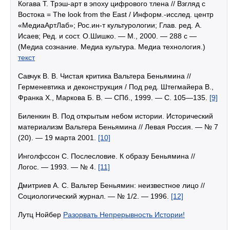
Когава Т. Трэш-арт в эпоху цифрового тлена // Взгляд с
Востока = The look from the East / Информ.-исслед. центр
«МедиаАртЛаб»; Рос.ин-т культурологии; Глав. ред. А.
Исаев; Ред. и сост. О.Шишко. — М., 2000. — 288 с —
(Медиа сознание. Медиа культура. Медиа технология.)
текст
Савчук В. В. Чистая критика Вальтера Беньямина //
Герменевтика и деконструкция / Под ред. Штегмайера В.,
Франка Х., Маркова Б. В. — СПб., 1999. — C. 105—135.
[9]
Биленкин В. Под открытым небом истории. Исторический
материализм Вальтера Беньямина // Левая Россия. — № 7
(20). — 19 марта 2001.
[10]
Инголфссон С. Послесловие. К образу Беньямина //
Логос. — 1993. — № 4.
[11]
Дмитриев А. С. Вальтер Беньямин: неизвестное лицо //
Социологический журнал. — № 1/2. — 1996.
[12]
Лутц Нойбер
Разорвать Непрерывность Истории!