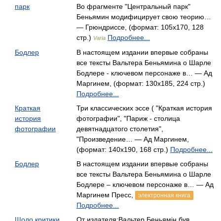
парк
Во фрагменте "Центральный парк"
Беньямин модифицирует свою теорию…
— Грюндриссе, (формат: 105x170, 128
стр.)
Подробнее...
Varia
Бодлер
В настоящем издании впервые собраны
все тексты Вальтера Беньямина о Шарле
Бодлере - ключевом персонаже в… — Ад
Маргинем, (формат: 130x185, 224 стр.)
Подробнее...
Краткая
Три классических эссе ( "Краткая история
история
фотографии", "Париж - столица
фотографии
девятнадцатого столетия",
"Произведение… — Ад Маргинем,
(формат: 140x190, 168 стр.)
Подробнее...
Бодлер
В настоящем издании впервые собраны
все тексты Вальтера Беньямина о Шарле
Бодлере – ключевом персонаже в… — Ад
Маргинем Пресс,
электронная книга
Подробнее...
Щодо критики
От издателя:Вальтер Беньямін був