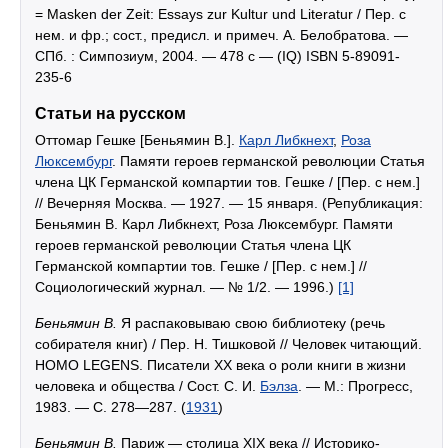
= Masken der Zeit: Essays zur Kultur und Literatur / Пер. с
нем. и фр.; сост., предисл. и примеч. А. Белобратова. —
СПб. : Симпозиум, 2004. — 478 с — (IQ) ISBN 5-89091-
235-6
Статьи на русском
Оттомар Гешке [Беньямин В.].
Карл Либкнехт
,
Роза
Люксембург
. Памяти героев германской революции Статья
члена ЦК Германской компартии тов. Гешке / [Пер. с нем.]
// Вечерняя Москва. — 1927. — 15 января. (Републикация:
Беньямин В. Карл Либкнехт, Роза Люксембург. Памяти
героев германской революции Статья члена ЦК
Германской компартии тов. Гешке / [Пер. с нем.] //
Социологический журнал. — № 1/2. — 1996.)
[1]
Беньямин В.
Я распаковываю свою библиотеку (речь
собирателя книг) / Пер. Н. Тишковой // Человек читающий.
HOMO LEGENS. Писатели XX века о роли книги в жизни
человека и общества / Сост. С. И.
Бэлза
. — М.: Прогресс,
1983. — С. 278—287. (
1931
)
Беньямин В.
Париж — столица XIX века // Историко-