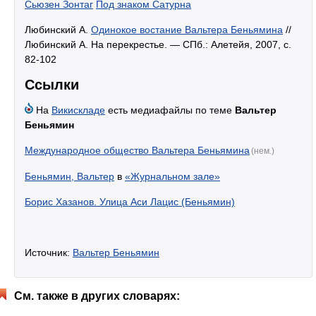
Сьюзен Зонтаг
Под знаком Сатурна
Любинский А.
Одинокое востание Вальтера Беньямина
//
Любинский А. На перекрестье. — СПб.: Алетейя, 2007, с.
82-102
Ссылки
На
Викискладе
есть медиафайлы по теме
Вальтер
Беньямин
Международное общество Вальтера Беньямина
(нем.)
Беньямин, Вальтер
в
«Журнальном зале»
Борис Хазанов. Улица Аси Лацис (Беньямин)
Источник:
Вальтер Беньямин
См. также в других словарях: