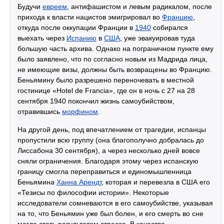
Будучи
евреем
, антифашистом и левым радикалом, после
прихода к власти нацистов эмигрировал во
Францию
,
откуда после оккупации Франции в
1940
собирался
выехать через
Испанию
в
США
, уже эвакуировав туда
большую часть архива. Однако на пограничном пункте ему
было заявлено, что по согласно новым из Мадрида лица,
не имеющие визы, должны быть возвращены во Францию.
Беньямину было разрешено переночевать в местной
гостинице «Hotel de Francia», где он в ночь с 27 на 28
сентября 1940 покончил жизнь самоубийством,
отравившись
морфином
.
На другой день, под впечатлением от трагедии, испанцы
пропустили всю группу (она благополучно добралась до
Лиссабона 30 сентября), а через несколько дней вовсе
сняли ограничения. Благодаря этому через испанскую
границу смогла переправиться и единомышленница
Беньямина
Ханна Арендт
, которая и перевезла в США его
«Тезисы по философии истории». Некоторые
исследователи сомневаются в его самоубийстве, указывая
на то, что Беньямин уже был болен, и его смерть во сне