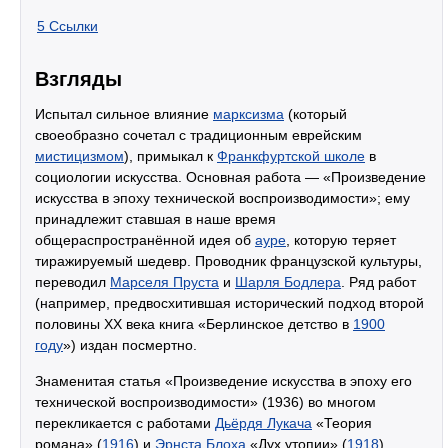
5
Ссылки
Взгляды
Испытал сильное влияние
марксизма
(который
своеобразно сочетал с традиционным еврейским
мистицизмом
), примыкал к
Франкфуртской школе
в
социологии искусства. Основная работа — «Произведение
искусства в эпоху технической воспроизводимости»; ему
принадлежит ставшая в наше время
общераспространённой идея об
ауре
, которую теряет
тиражируемый шедевр. Проводник французской культуры,
переводил
Марселя Пруста
и
Шарля Бодлера
. Ряд работ
(например, предвосхитившая исторический подход второй
половины XX века книга «Берлинское детство в
1900
году
») издан посмертно.
Знаменитая статья «Произведение искусства в эпоху его
технической воспроизводимости» (1936) во многом
перекликается с работами
Дьёрдя Лукача
«Теория
романа» (
1916
) и
Эрнста Блоха
«Дух утопии» (
1918
).