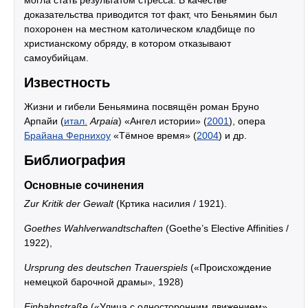
могла стать результатом стресса. В качестве
доказательства приводится тот факт, что Беньямин был
похоронен на местном католическом кладбище по
христианскому обряду, в котором отказывают
самоубийцам.
Известность
Жизни и гибели Беньямина посвящён роман Бруно
Арпайи (
итал.
Arpaia
) «Ангел истории» (
2001
), опера
Брайана Фернихоу
«Тёмное время» (
2004
) и др.
Библиография
Основные сочинения
Zur Kritik der Gewalt
(Кртика насилия / 1921).
Goethes Wahlverwandtschaften
(Goethe’s Elective Affinities /
1922),
Ursprung des deutschen Trauerspiels
(«Происхождение
немецкой барочной драмы», 1928)
Einbahnstraße
(«Улица с односторонним движением»,