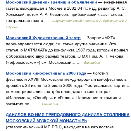
Московский дневник зрелищ и объявлений
— ежедневная
газета, выходившая в Москве в 1882 84 гг.; изд. редактор А. С.
Холмский, потом А. А. Левенсон, прибавивший к загл. слова:
театральная газета …
Энциклопедический словарь Ф.А. Брокгауза и И.А.
Ефрона
Московский Художественный театр
— Запрос «МХТ»
перенаправляется сюда; см. также другие значения. Эта
статья о MXT/МХАТе до конфликта 1987 года, который привёл
к образованию двух разных театров. О МXT им. А. П. Чехова
(«ефремовском») см. Московский… …
Википедия
Московский кинофестиваль 2006 года
— Логотип
фестиваля XXVIII Московский международный кинофестиваль
прошёл с 23 июня по 2 июля 2006 года. Фестивальные картины
демонстрировались на трёх площадках в кинотеатрах
«Иллюзион», «Октябрь» и «Ролан». Церемонии открытия и
закрытия по… …
Википедия
ДАНИЛОВ ВО ИМЯ ПРЕПОДОБНОГО ДАНИИЛА СТОЛПНИКА
МОСКОВСКИЙ МУЖСКОЙ МОНАСТЫРЬ
—
(ставропигиальный МП РПЦ), находится на юго востоке