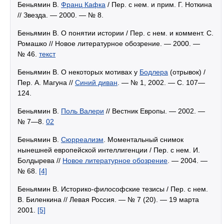
Беньямин В.
Франц Кафка
/ Пер. с нем. и прим. Г. Ноткина
// Звезда. — 2000. — № 8.
Беньямин В. О понятии истории / Пер. с нем. и коммент. С.
Ромашко // Новое литературное обозрение. — 2000. —
№ 46.
текст
Беньямин В. О некоторых мотивах у
Бодлера
(отрывок) /
Пер. А. Магуна //
Синий диван
. — № 1, 2002. — С. 107—
124.
Беньямин В.
Поль Валери
// Вестник Европы. — 2002. —
№ 7—8.
02
Беньямин В.
Сюрреализм
. Моментальный снимок
нынешней европейской интеллигенции / Пер. с нем. И.
Болдырева //
Новое литературное обозрение
. — 2004. —
№ 68.
[4]
Беньямин В. Историко-философские тезисы / Пер. с нем.
В. Биленкина // Левая Россия. — № 7 (20). — 19 марта
2001.
[5]