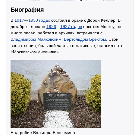
Биография
В
1917
—
1930 годах
состоял в браке с Дорой Келлер. В
декабре—январе
1926
—
1927 годов
посетил Москву, где
много писал, работал в архивах, встречался с
Владимиром Маяковским
,
Бертольдом Брехтом
. Свои
впечатления, большей частью негативные, оставил в т. н.
«Московском дневнике».
Надгробие Вальтера Беньямина