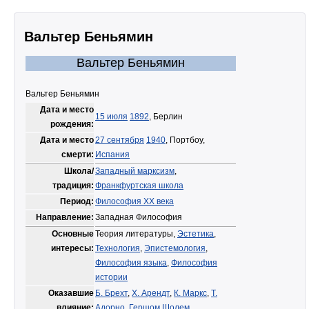
Вальтер Беньямин
Вальтер Беньямин
Вальтер Беньямин
Дата и место
15 июля
1892
, Берлин
рождения:
Дата и место
27 сентября
1940
, Портбоу,
смерти:
Испания
Школа/
Западный марксизм
,
традиция:
Франкфуртская школа
Период:
Философия XX века
Направление:
Западная Философия
Основные
Теория литературы,
Эстетика
,
интересы:
Технология
,
Эпистемология
,
Философия языка
,
Философия
истории
Оказавшие
Б. Брехт
,
Х. Арендт
,
К. Маркс
,
Т.
влияние:
Адорно
,
Гершом Шолем