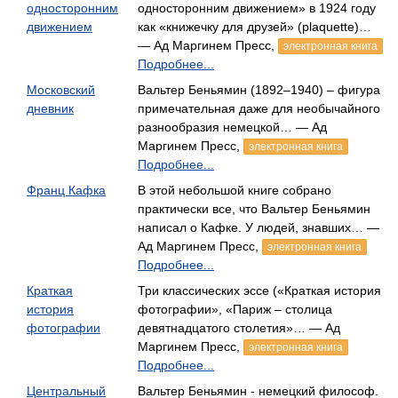
односторонним
односторонним движением» в 1924 году
движением
как «книжечку для друзей» (plaquette)…
— Ад Маргинем Пресс,
электронная книга
Подробнее...
Московский
Вальтер Беньямин (1892–1940) – фигура
дневник
примечательная даже для необычайного
разнообразия немецкой… — Ад
Маргинем Пресс,
электронная книга
Подробнее...
Франц Кафка
В этой небольшой книге собрано
практически все, что Вальтер Беньямин
написал о Кафке. У людей, знавших… —
Ад Маргинем Пресс,
электронная книга
Подробнее...
Краткая
Три классических эссе («Краткая история
история
фотографии», «Париж – столица
фотографии
девятнадцатого столетия»… — Ад
Маргинем Пресс,
электронная книга
Подробнее...
Центральный
Вальтер Беньямин - немецкий философ.