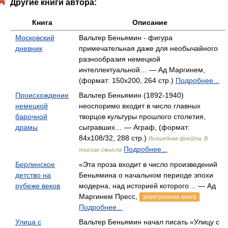
Другие книги автора:
Книга
Описание
Московский
Вальтер Беньямин - фигура
дневник
примечательная даже для необычайного
разнообразия немецкой
интеллектуальной… — Ад Маргинем,
(формат: 150x200, 264 стр.)
Подробнее...
Происхождение
Вальтер Беньямин (1892-1940)
немецкой
неоспоримо входит в число главных
барочной
творцов культуры прошлого столетия,
драмы
сыгравших… — Аграф, (формат:
84x108/32, 288 стр.)
Волшебная флейта. В
Подробнее...
поисках смысла
Берлинское
«Эта проза входит в число произведений
детство на
Беньямина о начальном периоде эпохи
рубеже веков
модерна, над историей которого… — Ад
Маргинем Пресс,
электронная книга
Подробнее...
Улица с
Вальтер Беньямин начал писать «Улицу с