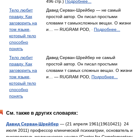
496 стр.)
Подробнее...
Тело любит
Давид Серван-Шрейбер — не самый
правду. Как
простой автор. Он писал простыми
заговорить на
словами т самыхсложных вещах. О жизни
том языке,
и… — RUGRAM POD,
Подробнее...
-
который тело
способно
понять
Тело любит
Давид Серван-Шрейбер не самый
правду. Как
простой автор. Он писал простыми
заговорить на
словами т самых сложных вещах. О жизни
том языке,
и… — RUGRAM POD,
Подробнее...
который тело
способно
понять
См. также в других словарях:
Давид Серван-Шрейбер
— (21 апреля 1961(19610421) 24
июля 2011) профессор клинической психиатрии, основатель и
руководитель медицинского центра (Center for Complementary