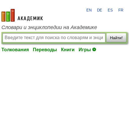
EN
DE
ES
FR
academic.ru
Словари и энциклопедии на Академике
Найти!
Толкования
Переводы
Книги
Игры ⚽