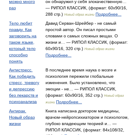
можно много
он обнаружил у себя злокачественную…
раз
— РИПОЛ КЛАССИК, (формат: 60x90/16,
288 стр.)
Подробнее...
Новый образ жизни
Тело любит
Давид Серван-Шрейбер - не самый
правду. Как
простой автор. Он писал простыми
заговорить на
словами о самых сложных вещах. О
таком языке,
жизни и… — РИПОЛ КЛАССИК, (формат:
который тело
60x90/16, 320 стр.)
Новый образ жизни
способно
Подробнее...
понять
Антистресс.
В последнее время наука о мозге и
Как победить
психология пережили глобальные
стресс, тревогу
изменения. Было установлено, что
и депрессию
эмоции - не… — РИПОЛ КЛАССИК,
без лекарств и
(формат: 60x90/16, 352 стр.)
Новый образ
психоанализа
Подробнее...
жизни
Антирак.
Книга написана доктором медицины,
Новый образ
врачом-нейропсихиатором и психологом,
жизни
глубоко владеющим теорией и… —
РИПОЛ КЛАССИК, (формат: 84x108/32,