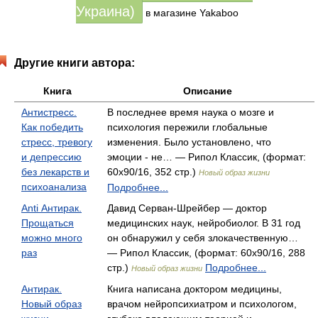
Украина)
в магазине Yakaboo
Другие книги автора:
Книга
Описание
Антистресс.
В последнее время наука о мозге и
Как победить
психология пережили глобальные
стресс, тревогу
изменения. Было установлено, что
и депрессию
эмоции - не… — Рипол Классик, (формат:
без лекарств и
60x90/16, 352 стр.)
Новый образ жизни
психоанализа
Подробнее...
Anti Антирак.
Давид Серван-Шрейбер — доктор
Прощаться
медицинских наук, нейробиолог. В 31 год
можно много
он обнаружил у себя злокачественную…
раз
— Рипол Классик, (формат: 60x90/16, 288
стр.)
Подробнее...
Новый образ жизни
Антирак.
Книга написана доктором медицины,
Новый образ
врачом нейропсихиатром и психологом,