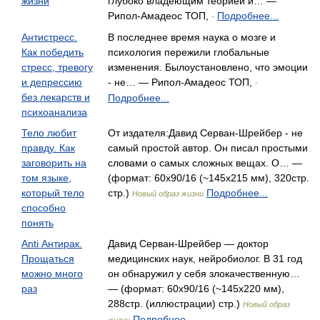
жизни
глубоко владеющим теорией и… —
Рипол-Амадеос ТОП,
Подробнее...
-
Антистресс.
В последнее время наука о мозге и
Как победить
психология пережили глобальные
стресс, тревогу
изменения. Былоустановлено, что эмоции
и депрессию
- не… — Рипол-Амадеос ТОП,
-
без лекарств и
Подробнее...
психоанализа
Тело любит
От издателя:Давид Серван-Шрейбер - не
правду. Как
самый простой автор. Он писал простыми
заговорить на
словами о самых сложных вещах. О… —
том языке,
(формат: 60х90/16 (~145х215 мм), 320стр.
который тело
стр.)
Подробнее...
Новый образ жизни
способно
понять
Anti Антирак.
Давид Серван-Шрейбер — доктор
Прощаться
медицинских наук, нейробиолог. В 31 год
можно много
он обнаружил у себя злокачественную…
раз
— (формат: 60x90/16 (~145х220 мм),
288стр. (иллюстрации) стр.)
Новый образ
Подробнее...