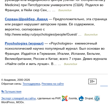
Medicine) при Питсбургском университете (США). Родился во
Франции, в Нейи сюр Сен,… …
Википедия
Серван-Шрейбер, Давид
— Предположительно, эта страница
или раздел нарушает авторские права. Её содержимое,
вероятно, скопировано с
http://www.wday.ru/psychologies/people/Guest/ …
Википедия
Psychologies (журнал)
— «Psychologies» ежемесячный
психологический научно популярный журнал. Был основан во
Франции. Издаётся в Германии, Италии, Испании, Бельгии,
Великобритании, России и Китае; всего 7 стран. Девиз журнала
«Найти себя и жить лучше». В… …
Википедия
© Академик, 2000-2026
18+
Обратная связь:
Техподдержка
,
Реклама на сайте
👣 Путешествия
Экспорт словарей на сайты
, сделанные на PHP,
Joomla,
Drupal,
WordPress, MODx.