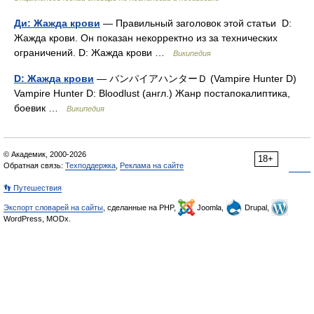
Ди: Жажда крови
— Правильный заголовок этой статьи D:
Жажда крови. Он показан некорректно из за технических
ограничений. D: Жажда крови …
Википедия
D: Жажда крови
— バンパイアハンターＤ (Vampire Hunter D)
Vampire Hunter D: Bloodlust (англ.) Жанр постапокалиптика,
боевик …
Википедия
© Академик, 2000-2026
18+
Обратная связь:
Техподдержка
,
Реклама на сайте
👣 Путешествия
Экспорт словарей на сайты
, сделанные на PHP,
Joomla,
Drupal,
WordPress, MODx.