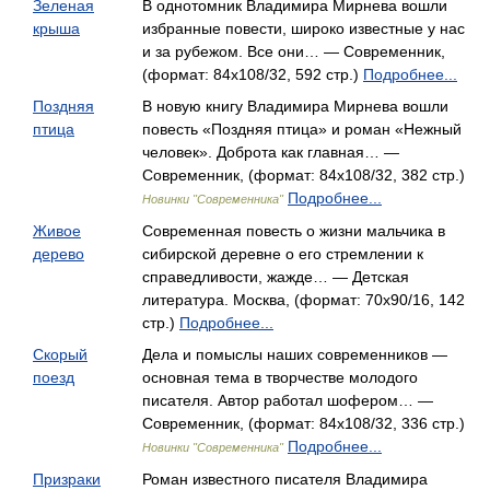
Зеленая
В однотомник Владимира Мирнева вошли
крыша
избранные повести, широко известные у нас
и за рубежом. Все они… — Современник,
(формат: 84x108/32, 592 стр.)
Подробнее...
Поздняя
В новую книгу Владимира Мирнева вошли
птица
повесть «Поздняя птица» и роман «Нежный
человек». Доброта как главная… —
Современник, (формат: 84x108/32, 382 стр.)
Подробнее...
Новинки "Современника"
Живое
Современная повесть о жизни мальчика в
дерево
сибирской деревне о его стремлении к
справедливости, жажде… — Детская
литература. Москва, (формат: 70x90/16, 142
стр.)
Подробнее...
Скорый
Дела и помыслы наших современников —
поезд
основная тема в творчестве молодого
писателя. Автор работал шофером… —
Современник, (формат: 84x108/32, 336 стр.)
Подробнее...
Новинки "Современника"
Призраки
Роман известного писателя Владимира