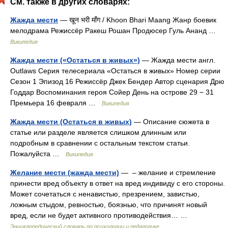
См. также в других словарях:
Жажда мести
— खून भरी माँग / Khoon Bhari Maang Жанр боевик
мелодрама Режиссёр Ракеш Рошан Продюсер Гуль Ананд …
Википедия
Жажда мести («Остаться в живых»)
— Жажда мести англ.
Outlaws Серия телесериала «Остаться в живых» Номер серии
Сезон 1 Эпизод 16 Режиссёр Джек Бендер Автор сценария Дрю
Годдар Воспоминания героя Сойер День на острове 29 − 31
Премьера 16 февраля …
Википедия
Жажда мести (Остаться в живых)
— Описание сюжета в
статье или разделе является слишком длинным или
подробным в сравнении с остальным текстом статьи.
Пожалуйста …
Википедия
Желание мести (жажда мести)
— – желание и стремление
принести вред объекту в ответ на вред индивиду с его стороны.
Может сочетаться с ненавистью, презрением, завистью,
ложным стыдом, ревностью, боязнью, что причинят новый
вред, если не будет активного противодействия… …
Энциклопедический словарь по психологии и педагогике