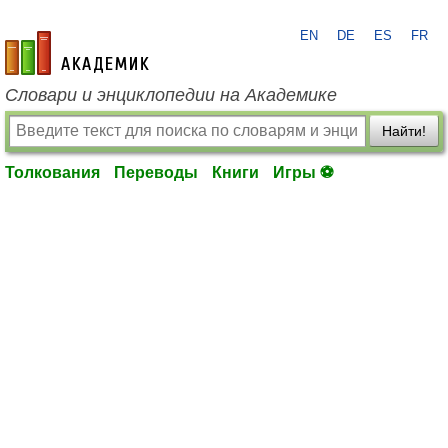
EN
DE
ES
FR
academic.ru
Словари и энциклопедии на Академике
Найти!
Толкования
Переводы
Книги
Игры ⚽