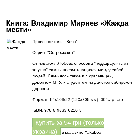
Книга:
Владимир Мирнев «Жажда
мести»
Производитель: "Вече"
Серия: "Остросюжет"
От издателя:Любовь способна "подкараулить из-
за угла" самых несочетающихся между собой
людей. Случилось такое и с красавицей,
доцентом МГУ, и студентом из далекой сибирской
деревни.
Формат: 84x108/32 (130х205 мм), 304стр. стр.
ISBN: 978-5-9533-6210-8
Купить за
94
грн (только
Украина)
в магазине Yakaboo