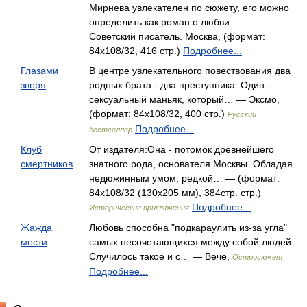
Мирнева увлекателен по сюжету, его можно
определить как роман о любви… —
Советский писатель. Москва, (формат:
84x108/32, 416 стр.)
Подробнее...
Глазами
В центре увлекательного повествования два
зверя
родных брата - два преступника. Один -
сексуальный маньяк, который… — Эксмо,
(формат: 84x108/32, 400 стр.)
Русский
Подробнее...
бестселлер
Клуб
От издателя:Она - потомок древнейшего
смертников
знатного рода, основателя Москвы. Обладая
недюжинным умом, редкой… — (формат:
84x108/32 (130х205 мм), 384стр. стр.)
Подробнее...
Исторические приключения
Жажда
Любовь способна "подкараулить из-за угла"
мести
самых несочетающихся между собой людей.
Случилось такое и с… — Вече,
Остросюжет
Подробнее...