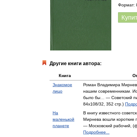
Формат: 
Купи
Другие книги автора:
Книга
О
Знакомое
Роман Владимира Мирнев
лицо
нашим современникам. Исп
было бы… — Советский пи
84x108/32, 352 стр.)
Подро
На
В книгу известного совет
маленькой
Мирнева вошли короткие п
планете
— Московский рабочий, (фо
Подробнее...