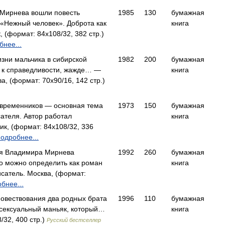
 Мирнева вошли повесть
1985
130
бумажная
«Нежный человек». Доброта как
книга
(формат: 84x108/32, 382 стр.)
нее...
зни мальчика в сибирской
1982
200
бумажная
и к справедливости, жажде… —
книга
а, (формат: 70x90/16, 142 стр.)
временников — основная тема
1973
150
бумажная
сателя. Автор работал
книга
, (формат: 84x108/32, 336
одробнее...
ля Владимира Мирнева
1992
260
бумажная
го можно определить как роман
книга
сатель. Москва, (формат:
бнее...
повествования два родных брата
1996
110
бумажная
- сексуальный маньяк, который…
книга
/32, 400 стр.)
Русский бестселлер