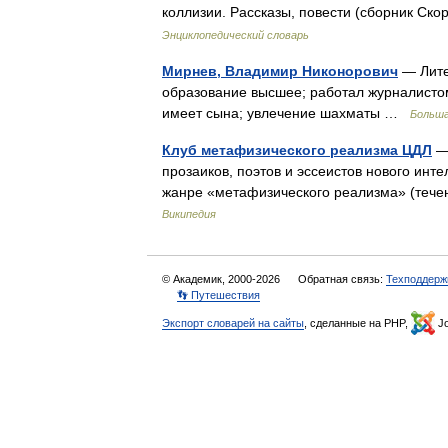
коллизии. Рассказы, повести (сборник Ск
Энциклопедический словарь
Мирнев, Владимир Никонорович
— Литер
образование высшее; работал журналистом
имеет сына; увлечение шахматы …
Больша
Клуб метафизического реализма ЦДЛ
— 
прозаиков, поэтов и эссеистов нового ин
жанре «метафизического реализма» (тече
Википедия
© Академик, 2000-2026
Обратная связь:
Техподдерж
👣 Путешествия
Экспорт словарей на сайты
, сделанные на PHP,
Jo