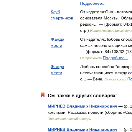
Подробнее...
Клуб
От издателя:Она - потомо
смертников
основателя Москвы. Обл
редкой… — (формат: 84x10
стр.)
Исторические приключени
Жажда
От издателя:Любовь спосо
мести
самых несочетающихся м
— (формат: 84x108/32 (130
Подробнее...
Остросюжет
Жажда
Любовь способна "подкара
мести
несочетающихся между со
с… — Вече,
По
Остросюжет
См. также в других словарях:
МИРНЕВ Владимир Никанорович
— (р. 1
коллизии. Рассказы, повести (сборник «С
Энциклопедический словарь
МИРНЕВ Владимир Никанорович
— (р. 