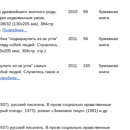
к древнейшего знатного рода,
2010
89
бумажная
адая недюжинным умом,
книга
8/32 (130х205 мм), 384стр.
Подробнее...
я
бна "подкараулить из-за угла"
2011
94
бумажная
ежду собой людей. Случилось…
книга
х205 мм), 304стр. стр.)
улить из-за угла" самых
2011
245
бумажная
бой людей. Случилось такое и
книга
дробнее...
937), русский писатель. В прозе социально нравственные
корый поезд», 1973); роман «Знакомое лицо» (1981) и др …
1937) русский писатель. В прозе социально нравственные