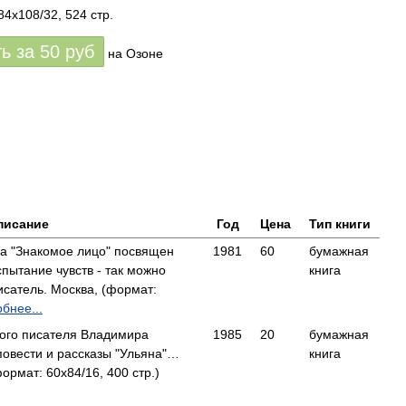
84x108/32, 524 стр.
ть за
50
руб
на Озоне
писание
Год
Цена
Тип книги
а "Знакомое лицо" посвящен
1981
60
бумажная
ытание чувств - так можно
книга
сатель. Москва, (формат:
бнее...
ского писателя Владимира
1985
20
бумажная
овести и рассказы "Ульяна"…
книга
рмат: 60x84/16, 400 стр.)