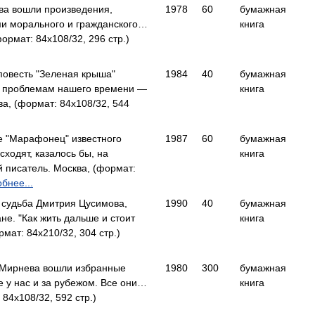
ва вошли произведения,
1978
60
бумажная
и морального и гражданского…
книга
ормат: 84x108/32, 296 стр.)
повесть "Зеленая крыша"
1984
40
бумажная
 проблемам нашего времени —
книга
ва, (формат: 84x108/32, 544
е "Марафонец" известного
1987
60
бумажная
ходят, казалось бы, на
книга
писатель. Москва, (формат:
бнее...
 судьба Дмитрия Цусимова,
1990
40
бумажная
не. "Как жить дальше и стоит
книга
ат: 84x210/32, 304 стр.)
 Мирнева вошли избранные
1980
300
бумажная
е у нас и за рубежом. Все они…
книга
84x108/32, 592 стр.)