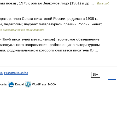
орый поезд , 1973); роман Знакомое лицо (1981) и др …
Большой
атор, член Союза писателей России; родился в 1938 г.;
, педагогом; лауреат литературной премии России; женат,
я биографическая энциклопедия
(Клуб писателей метафизиков) творческое объединение
теллектуального направления, работающих в литературном
ния, родоначальником которого считается писатель Ю …
ка
,
Реклама на сайте
18+
omla,
Drupal,
WordPress, MODx.