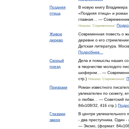
Поздняя
В новую книгу Владимира
птица
«Поздняя птица» и роман 
главная… — Современник, 
Подроб
Новинки "Современника"
Живое
Современная повесть о жи
дерево
деревне о его стремлени
Детская литература. Москв
Подробнее...
Скорый
Дела и помыслы наших со
поезд
в творчестве молодого пи
шофером… — Современник
стр.)
П
Новинки "Современника"
Призраки
Роман известного писате
увлекателен по сюжету, е
о любви… — Советский пи
84x108/32, 416 стр.)
Подро
Глазами
В центре увлекательного 
зверя
- два преступника. Один 
— Эксмо, (формат: 84x108