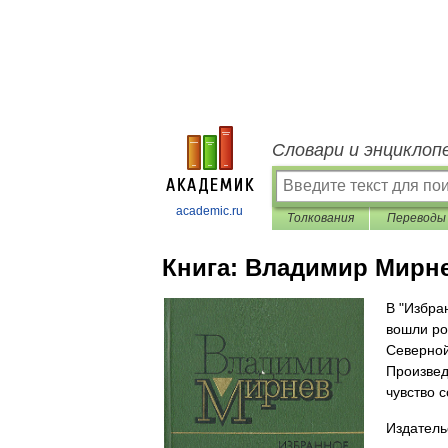
Словари и энциклоп
academic.ru
Толкования
Переводы
Книга:
Владимир Мирне
В "Избра
вошли ро
Северной
Произвед
чувство 
Издатель