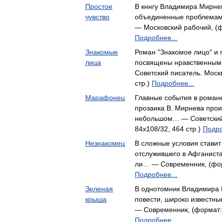
Простое
В кннгу Владимира Мирне
чувство
объединенные проблемам
— Московский рабочий, (ф
Подробнее...
Знакомые
Роман "Знакомое лицо" и 
лица
посвящены нравственным
Советский писатель. Моск
стр.)
Подробнее...
Марафонец
Главные события в роман
прозаика В. Мирнева проис
небольшом… — Советский 
84x108/32, 464 стр.)
Подро
Незнакомец
В сложные условия ставит
отслужившего в Афганиста
ли… — Современник, (форм
Подробнее...
Зеленая
В однотомник Владимира
крыша
повести, широко известны
— Современник, (формат: 
Подробнее...