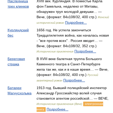
Наследница
XVIII век. Курляндия. В поместье Карла
трех клинков
фон Гаккельна, недалеко от Митавы,
обнаружен труп молодой девушки… —
Вече, (формат: 84x108/32, 400 стр.)
Женский
Подробнее...
исторический роман
Курляндский
1656 год. Не успела закончиться
бес
Тридцатилетняя война, как началась новая
- "все против всех" . Россия вводит… —
Вече, (формат: 84x108/32, 352 стр.)
Подробнее...
Исторические приключения
Береговая
В XVIII веке балетная труппа Большого
стража
Каменного театра в Санкт-Петербурге
жила так же, как и в наше время… — Вече,
(формат: 84x108/32, 400 стр.)
Русский
Подробнее...
авантюрный роман
Батареи
1913 год. Бывший полицейский инспектор
Магнусхольма
Александр Гроссмайстер волей случая
становится агентом российской… — ВЕЧЕ,
электронная
Исторические приключения (Вече)
Подробнее...
книга