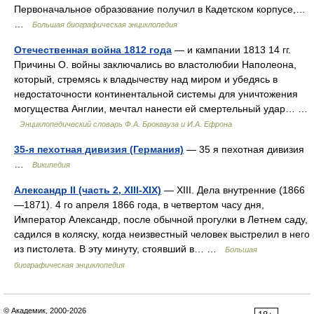
Первоначальное образование получил в Кадетском корпусе,…
…
Большая биографическая энциклопедия
Отечественная война 1812 года
— и кампании 1813 14 гг.
Причины О. войны заключались во властолюбии Наполеона,
который, стремясь к владычеству над миром и убедясь в
недостаточности континентальной системы для уничтожения
могущества Англии, мечтал нанести ей смертельный удар… …
Энциклопедический словарь Ф.А. Брокгауза и И.А. Ефрона
35-я пехотная дивизия (Германия)
— 35 я пехотная дивизия
…
Википедия
Александр II (часть 2, XIII-XIX)
— XIII. Дела внутренние (1866
—1871). 4 го апреля 1866 года, в четвертом часу дня,
Император Александр, после обычной прогулки в Летнем саду,
садился в коляску, когда неизвестный человек выстрелил в него
из пистолета. В эту минуту, стоявший в… …
Большая
биографическая энциклопедия
© Академик, 2000-2026