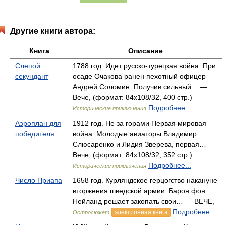
Другие книги автора:
Книга
Описание
Слепой
1788 год. Идет русско-турецкая война. При
секундант
осаде Очакова ранен пехотный офицер
Андрей Соломин. Получив сильный… —
Вече, (формат: 84x108/32, 400 стр.)
Подробнее...
Исторические приключения
Аэроплан для
1912 год. Не за горами Первая мировая
победителя
война. Молодые авиаторы Владимир
Слюсаренко и Лидия Зверева, первая… —
Вече, (формат: 84x108/32, 352 стр.)
Подробнее...
Исторические приключения
Число Приапа
1658 год. Курляндское герцогство накануне
вторжения шведской армии. Барон фон
Нейланд решает закопать свои… — ВЕЧЕ,
Подробнее...
электронная книга
Остросюжет