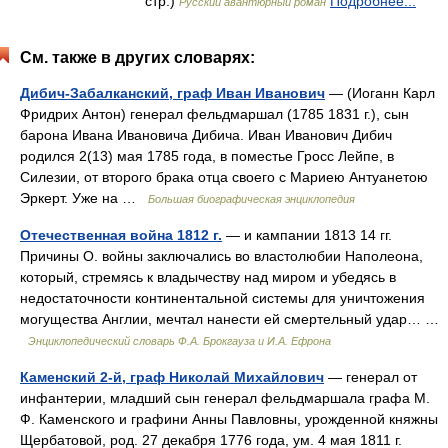
стр.)
Подробнее...
Русский авантюрный роман
См. также в других словарях:
Дибич-Забалканский, граф Иван Иванович
— (Иоганн Карл
Фридрих Антон) генерал фельдмаршал (1785 1831 г.), сын
барона Ивана Ивановича Дибича. Иван Иванович Дибич
родился 2(13) мая 1785 года, в поместье Гросс Лейпе, в
Силезии, от второго брака отца своего с Мариею Антуанетою
Эркерт. Уже на …
Большая биографическая энциклопедия
Отечественная война 1812 г.
— и кампании 1813 14 гг.
Причины О. войны заключались во властолюбии Наполеона,
который, стремясь к владычеству над миром и убедясь в
недостаточности континентальной системы для уничтожения
могущества Англии, мечтал нанести ей смертельный удар… …
Энциклопедический словарь Ф.А. Брокгауза и И.А. Ефрона
Каменский 2-й, граф Николай Михайлович
— генерал от
инфантерии, младший сын генерал фельдмаршала графа М.
Ф. Каменского и графини Анны Павловны, урожденной княжны
Щербатовой, род. 27 декабря 1776 года, ум. 4 мая 1811 г.