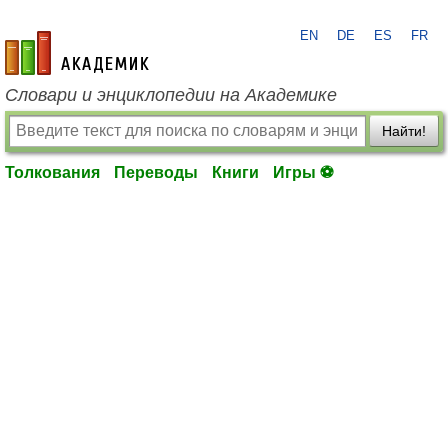
EN
DE
ES
FR
academic.ru
Словари и энциклопедии на Академике
Найти!
Толкования
Переводы
Книги
Игры ⚽