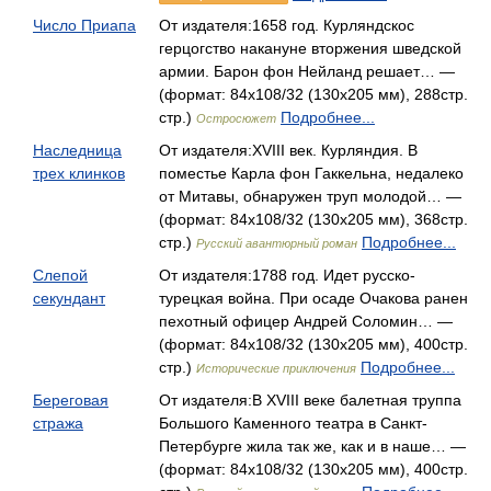
Число Приапа
От издателя:1658 год. Курляндскос
герцогство накануне вторжения шведской
армии. Барон фон Нейланд решает… —
(формат: 84x108/32 (130х205 мм), 288стр.
стр.)
Подробнее...
Остросюжет
Наследница
От издателя:XVIII век. Курляндия. В
трех клинков
поместье Карла фон Гаккельна, недалеко
от Митавы, обнаружен труп молодой… —
(формат: 84x108/32 (130х205 мм), 368стр.
стр.)
Подробнее...
Русский авантюрный роман
Слепой
От издателя:1788 год. Идет русско-
секундант
турецкая война. При осаде Очакова ранен
пехотный офицер Андрей Соломин… —
(формат: 84x108/32 (130х205 мм), 400стр.
стр.)
Подробнее...
Исторические приключения
Береговая
От издателя:В XVIII веке балетная труппа
стража
Большого Каменного театра в Санкт-
Петербурге жила так же, как и в наше… —
(формат: 84x108/32 (130х205 мм), 400стр.