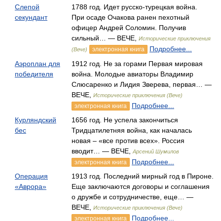
Слепой
1788 год. Идет русско-турецкая война.
секундант
При осаде Очакова ранен пехотный
офицер Андрей Соломин. Получив
сильный… — ВЕЧЕ,
Исторические приключения
Подробнее...
электронная книга
(Вече)
Аэроплан для
1912 год. Не за горами Первая мировая
победителя
война. Молодые авиаторы Владимир
Слюсаренко и Лидия Зверева, первая… —
ВЕЧЕ,
Исторические приключения (Вече)
Подробнее...
электронная книга
Курляндский
1656 год. Не успела закончиться
бес
Тридцатилетняя война, как началась
новая – «все против всех». Россия
вводит… — ВЕЧЕ,
Арсений Шумилов
Подробнее...
электронная книга
Операция
1913 год. Последний мирный год в Пироне.
«Аврора»
Еще заключаются договоры и соглашения
о дружбе и сотрудничестве, еще… —
ВЕЧЕ,
Исторические приключения (Вече)
Подробнее...
электронная книга