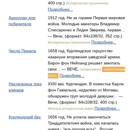
400 стр.)
Исторические приключения
Подробнее...
Аэроплан для
1912 год. Не за горами Первая мировая
победителя
война. Молодые авиаторы Владимир
Слюсаренко и Лидия Зверева, первая…
— Вече, (формат: 84x108/32, 352 стр.)
Подробнее...
Исторические приключения
Число Приапа
1658 год. Курляндское герцогство
накануне вторжения шведской армии.
Барон фон Нейланд решает закопать
свои… — ВЕЧЕ,
электронная
Остросюжет
Подробнее...
книга
Наследница трех
XVIII век. Курляндия. В поместье Карла
клинков
фон Гаккельна, недалеко от Митавы,
обнаружен труп молодой девушки… —
Вече, (формат: 84x108/32, 400 стр.)
Подробнее...
Женский исторический роман
Курляндский бес
1656 год. Не успела закончиться
Тридцатилетняя война, как началась
новая - "все против всех" . Россия