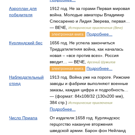
Аэроплан для
1912 год. Не за горами Первая мировая
победителя
война. Молодые авиаторы Владимир
Слюсаренко и Лидия Зверева, первая…
— ВЕЧЕ,
Исторические приключения (Вече)
Подробнее...
электронная книга
Курляндский бес
1656 год. Не успела закончиться
Тридцатилетняя война, как началась
новая – «все против всех». Россия
вводит… — ВЕЧЕ,
Арсений Шумилов
Подробнее...
электронная книга
Наблюдательный
1913 год. Война уже на пороге. Рижские
отряд
заводы и фабрики выполняют военные
заказы, каждая цифра и подробность…
— (формат: 84x108/32 (130х200 мм),
384 стр.)
Исторические приключения
Подробнее...
Число Приапа
От издателя:1658 год. Курляндскос
герцогство накануне вторжения
шведской армии. Барон фон Нейланд