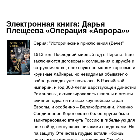
Электронная книга:
Дарья
Плещеева «Операция «Аврора»»
Серия: "Исторические приключения (Вече)"
1913 год. Последний мирный год в Пироне. Еще
заключаются договоры и соглашения о дружбе и
сотрудничестве, еще снуют по морям торговые и
круизные лайнеры, но невидимая обывателю
война разведок уже началась. В Российской
империи, и год 300-летия царствующей династии
Романовых, активизировались шпионы и агенты
влияния едва ли не всех крупнейших стран
Европы, и особенно – Великобритании. Именно
Соединенное Королевство более других было
заинтересовано втянуть Россию в гибельную для
нее войну, негнушаясь никакими средствами. Но
па защиту Отечества грудью встали «бойцы
невидимого фронта» – сотрудники Службы