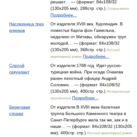
решает… — (формат: 84x108/32
(130х205 мм), 288стр. стр.)
Остросюжет
Подробнее...
Наследница трех
От издателя:XVIII век. Курляндия. В
клинков
поместье Карла фон Гаккельна,
недалеко от Митавы, обнаружен труп
молодой… — (формат: 84x108/32
(130х205 мм), 368стр. стр.)
Русский
Подробнее...
авантюрный роман
Слепой
От издателя:1788 год. Идет русско-
секундант
турецкая война. При осаде Очакова
ранен пехотный офицер Андрей
Соломин… — (формат: 84x108/32
(130х205 мм), 400стр. стр.)
Исторические
Подробнее...
приключения
Береговая
От издателя:В XVIII веке балетная
стража
труппа Большого Каменного театра в
Санкт-Петербурге жила так же, как и в
наше… — (формат: 84x108/32 (130х205
мм), 400стр. стр.)
Русский авантюрный роман