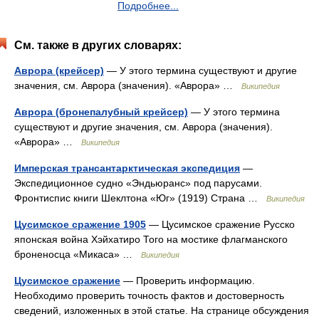
Подробнее...
См. также в других словарях:
Аврора (крейсер)
— У этого термина существуют и другие
значения, см. Аврора (значения). «Аврора» …
Википедия
Аврора (бронепалубный крейсер)
— У этого термина
существуют и другие значения, см. Аврора (значения).
«Аврора» …
Википедия
Имперская трансантарктическая экспедиция
—
Экспедиционное судно «Эндьюранс» под парусами.
Фронтиспис книги Шеклтона «Юг» (1919) Страна …
Википедия
Цусимское сражение 1905
— Цусимское сражение Русско
японская война Хэйхатиро Того на мостике флагманского
броненосца «Микаса» …
Википедия
Цусимское сражение
— Проверить информацию.
Необходимо проверить точность фактов и достоверность
сведений, изложенных в этой статье. На странице обсуждения