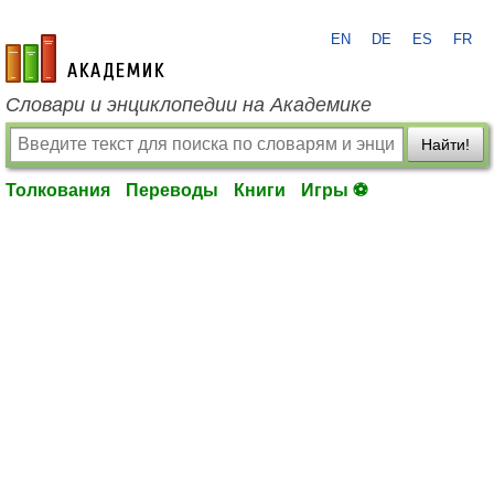
EN
DE
ES
FR
academic.ru
Словари и энциклопедии на Академике
Найти!
Толкования
Переводы
Книги
Игры ⚽