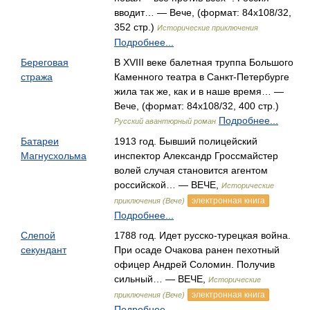
вводит… — Вече, (формат: 84x108/32,
352 стр.)
Исторические приключения
Подробнее...
Береговая
В XVIII веке балетная труппа Большого
стража
Каменного театра в Санкт-Петербурге
жила так же, как и в наше время… —
Вече, (формат: 84x108/32, 400 стр.)
Подробнее...
Русский авантюрный роман
Батареи
1913 год. Бывший полицейский
Магнусхольма
инспектор Александр Гроссмайстер
волей случая становится агентом
российской… — ВЕЧЕ,
Исторические
электронная книга
приключения (Вече)
Подробнее...
Слепой
1788 год. Идет русско-турецкая война.
секундант
При осаде Очакова ранен пехотный
офицер Андрей Соломин. Получив
сильный… — ВЕЧЕ,
Исторические
электронная книга
приключения (Вече)
Подробнее...