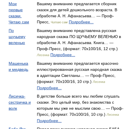
Мои
Вашему вниманию предлагается сборник
первые
сказок для детей дошкольного возраста. В
сказки.
обработке А. Н. Афанасьева… — Проф-
Читаю сам
Пресс,
Подробнее...
Читаю сам
По
Вашему вниманию представлена русская
щучьему
народная сказка ПО ЩУЧЬЕМУ ВЕЛЕНЬЮ в
веленью
обработке А. Н. Афанасьева. Книга… —
Проф-Пресс, (формат: 70x100/16, 12 стр.)
Подробнее...
Лесенка
Машенька
Вашему вниманию предлагается красочно
и медведь
иллюстрированная русская народная сказка
в адаптации Светланы… — Проф-Пресс,
(формат: 70x100/16, 10 стр.)
Лесенка
Подробнее...
Лисичка-
В детстве больше всего мы любим слушать
сестричка и
сказки. Это целый мир, без знакомства с
волк
которым мы уже не мыслим свою… — Проф-
Пресс, (формат: 70x100/16, 10 стр.)
Лесенка
Подробнее...