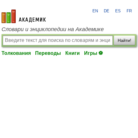
EN
DE
ES
FR
academic.ru
Словари и энциклопедии на Академике
Найти!
Толкования
Переводы
Книги
Игры ⚽