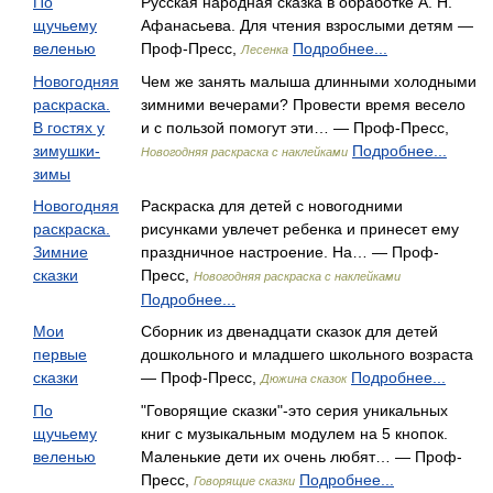
По
Русская народная сказка в обработке А. Н.
щучьему
Афанасьева. Для чтения взрослыми детям —
веленью
Проф-Пресс,
Подробнее...
Лесенка
Новогодняя
Чем же занять малыша длинными холодными
раскраска.
зимними вечерами? Провести время весело
В гостях у
и с пользой помогут эти… — Проф-Пресс,
зимушки-
Подробнее...
Новогодняя раскраска с наклейками
зимы
Новогодняя
Раскраска для детей с новогодними
раскраска.
рисунками увлечет ребенка и принесет ему
Зимние
праздничное настроение. На… — Проф-
сказки
Пресс,
Новогодняя раскраска с наклейками
Подробнее...
Мои
Сборник из двенадцати сказок для детей
первые
дошкольного и младшего школьного возраста
сказки
— Проф-Пресс,
Подробнее...
Дюжина сказок
По
"Говорящие сказки"-это серия уникальных
щучьему
книг с музыкальным модулем на 5 кнопок.
веленью
Маленькие дети их очень любят… — Проф-
Пресс,
Подробнее...
Говорящие сказки