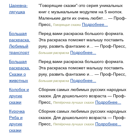
Царевна-
"Говорящие сказки"-это серия уникальных
лягушка
книг с музыкальным модулем на 5 кнопок.
Маленькие дети их очень любят… — Проф-
Пресс,
Подробнее...
Говорящие сказки
Большая
Перед вами раскраска большого формата.
раскраска.
Эта раскраска поможет малышу поставить
Любимый
руку, развить фантазию и… — Проф-Пресс,
транспорт
Подробнее...
Большая раскраска
Большая
Перед вами раскраска большого формата.
раскраска.
Эта раскраска поможет малышу поставить
Сказки о
руку, развить фантазию и… — Проф-Пресс,
животных
Подробнее...
Большая раскраска
Колобок и
Сборник самых любимых русских народных
другие
сказок. Для дошкольного возраста — Проф-
сказки
Пресс,
Подробнее...
Пятёрочка лучших сказок
Курочка
Сборник самых любимых русских народных
Ряба и
сказок. Для дошкольного возраста — Проф-
другие
Пресс,
Подробнее...
Пятёрочка лучших сказок
сказки