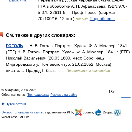
Баба Яга
Перед вами русская народная сказка БАБА-
ЯГА в обработке А. Н. Афанасьева. ISBN:978-
5-378-22611-5 — Проф-Пресс, (формат:
70x100/16, 12 стр.)
Подробнее...
Лесенка
См. также в других словарях:
ГОГОЛЬ
— Н. В. Гоголь. Портрет . Худож. Ф. А. Мюллер. 1841 г.
(ГТГ) Н. В. Гоголь. Портрет . Худож. Ф. А. Мюллер. 1841 г. (ГТГ)
Николай Васильевич (20.03.1809, мест. Сорочинцы
Миргородского у. Полтавской губ. 21.02.1852, Москва),
писатель. Прадед Г. был… …
Православная энциклопедия
© Академик, 2000-2026
18+
Обратная связь:
Техподдержка
,
Реклама на сайте
👣 Путешествия
Экспорт словарей на сайты
, сделанные на PHP,
Joomla,
Drupal,
WordPress, MODx.