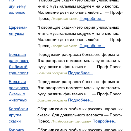
По
"Говорящие сказки"-это серия уникальных
щучьему
книг с музыкальным модулем на 5 кнопок.
веленью
Маленькие дети их очень любят… — Проф-
Пресс,
Подробнее...
Говорящие сказки
Царевна-
"Говорящие сказки"-это серия уникальных
лягушка
книг с музыкальным модулем на 5 кнопок.
Маленькие дети их очень любят… — Проф-
Пресс,
Подробнее...
Говорящие сказки
Большая
Перед вами раскраска большого формата.
раскраска.
Эта раскраска поможет малышу поставить
Любимый
руку, развить фантазию и… — Проф-Пресс,
транспорт
Подробнее...
Большая раскраска
Большая
Перед вами раскраска большого формата.
раскраска.
Эта раскраска поможет малышу поставить
Сказки о
руку, развить фантазию и… — Проф-Пресс,
животных
Подробнее...
Большая раскраска
Колобок и
Сборник самых любимых русских народных
другие
сказок. Для дошкольного возраста — Проф-
сказки
Пресс,
Подробнее...
Пятёрочка лучших сказок
Курочка
Сборник самых любимых русских народных