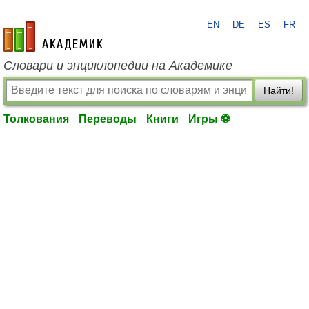
EN
DE
ES
FR
academic.ru
Словари и энциклопедии на Академике
Найти!
Толкования
Переводы
Книги
Игры ⚽