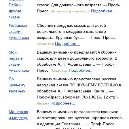
Ряба и
сказок. Для дошкольного возраста — Проф-
другие
Пресс,
Подробнее...
Пятёрочка лучших сказок
сказки
Любимые
Сборник народных сказок для детей
сказки.
дошкольного и младшего школьного
Читаю сам
возраста. Крупные буквы — Проф-Пресс,
Подробнее...
Читаю сам
Мои
Вашему вниманию предлагается сборник
первые
сказок для детей дошкольного возраста. В
сказки.
обработке А. Н. Афанасьева… — Проф-
Читаю сам
Пресс,
Подробнее...
Читаю сам
По
Вашему вниманию представлена русская
щучьему
народная сказка ПО ЩУЧЬЕМУ ВЕЛЕНЬЮ в
веленью
обработке А. Н. Афанасьева. Книга… —
Проф-Пресс, (формат: 70x100/16, 12 стр.)
Подробнее...
Лесенка
Машенька
Вашему вниманию предлагается красочно
и медведь
иллюстрированная русская народная сказка
в адаптации Светланы… — Проф-Пресс,