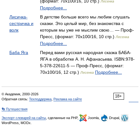
(формат: 70x100/16, 10 стр.)
Лесенка
Подробнее...
Лисичка-
В детстве больше всего мы любим слушать
сестричка и
сказки. Это целый мир, без знакомства с
волк
которым мы уже не мыслим свою… — Проф-
Пресс, (формат: 70x100/16, 10 стр.)
Лесенка
Подробнее...
Баба Яга
Перед вами русская народная сказка БАБА-
ЯГА в обработке А. Н. Афанасьева. ISBN:978-
5-378-22611-5 — Проф-Пресс, (формат:
70x100/16, 12 стр.)
Подробнее...
Лесенка
© Академик, 2000-2026
18+
Обратная связь:
Техподдержка
,
Реклама на сайте
👣 Путешествия
Экспорт словарей на сайты
, сделанные на PHP,
Joomla,
Drupal,
WordPress, MODx.