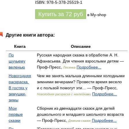
ISBN: 978-5-378-25519-1
Купить за
72
руб
в My-shop
Другие книги автора:
Книга
Описание
По
Русская народная сказка в обработке А. Н.
щучьему
Афанасьева. Для чтения взрослыми детям —
веленью
Проф-Пресс,
Подробнее...
Лесенка
Новогодняя
Чем же занять малыша длинными холодными
раскраска.
зимними вечерами? Провести время весело
В гостях у
и с пользой помогут эти… — Проф-Пресс,
зимушки-
Подробнее...
Новогодняя раскраска с наклейками
зимы
Мои
Сборник из двенадцати сказок для детей
первые
дошкольного и младшего школьного возраста
сказки
— Проф-Пресс,
Подробнее...
Дюжина сказок