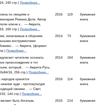
16, 240 стр.)
Подробнее...
влена по лекциям и
2016
119
бумажная
еминарам Романа Доли. Автор
книга
ателю ключи к… — Амрита,
16, 160 стр.)
Подробнее...
ики, излагаемые в сборнике,
2014
73
бумажная
льными инструментами
книга
Помимо… — Амрита, (формат:
тр.)
Подробнее...
едлагает читателю осознать
2014
164
бумажная
ное происхождение и тот
книга
ъем, который… — Амрита-Русь,
0x84/16, 256 стр.)
Подробнее...
х народов хранятся
2016
114
бумажная
некоем чуде - протокультуре
книга
уходящей своими… — Свет,
/32, 144 стр.)
Подробнее...
 желает быть богатым,
2015
214
бумажная