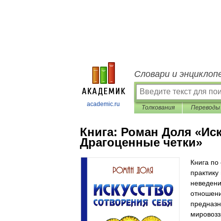
Словари и энциклоп
academic.ru
Толкования
Переводы
Книга:
Роман Доля «Иск
Драгоценные четки»
Книга по
практику
неведени
отношени
предназн
мировозз