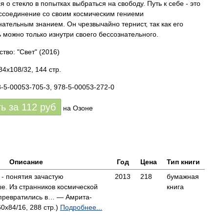
 о стекло в попытках выбраться на свободу. Путь к себе - это
оссоединение со своим космическим гениеми
нательным знанием. Он чрезвычайно тернист, так как его
 можно только изнутри своего бессознательного.
ство: "Свет"
(2016)
84x108/32, 144 стр.
8-5-00053-705-3, 978-5-00053-272-0
ть за
112
руб
на Озоне
Описание
Год
Цена
Тип книги
" - понятия зачастую
2013
218
бумажная
е. Из странников космической
книга
 превратились в… — Амрита-
60x84/16, 288 стр.)
Подробнее...