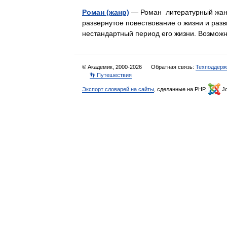
Роман (жанр)
— Роман литературный жанр,
развернутое повествование о жизни и разви
нестандартный период его жизни. Возмож
© Академик, 2000-2026
Обратная связь:
Техподдерж
👣 Путешествия
Экспорт словарей на сайты
, сделанные на PHP,
Jo