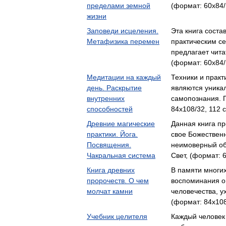
пределами земной
(формат: 60x84/
жизни
Заповеди исцеления.
Эта книга соста
Метафизика перемен
практическим с
предлагает чит
(формат: 60x84/
Медитации на каждый
Техники и практ
день. Раскрытие
являются уника
внутренних
самопознания. 
способностей
84x108/32, 112 с
Древние магические
Данная книга пр
практики. Йога.
свое Божествен
Посвящения.
неимоверный об
Чакральная система
Свет, (формат: 6
Книга древних
В памяти многи
пророчеств. О чем
воспоминания о 
молчат камни
человечества, 
(формат: 84x108
Учебник целителя
Каждый человек