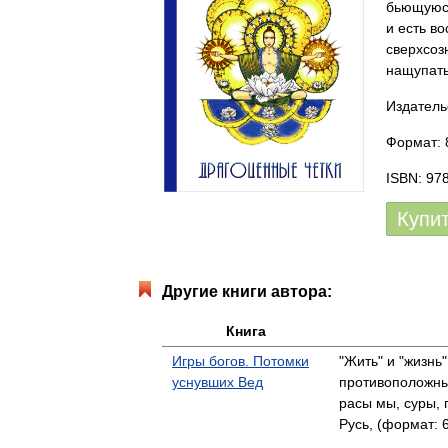
бьющуюся
и есть в
сверхсоз
нащупать
Издатель
Формат: 
ISBN: 97
Купи
Другие книги автора:
Книга
Игры богов. Потомки
"Жить" и "жизнь
уснувших Вед
противоположны
расы мы, суры,
Русь, (формат: 