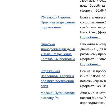
любимым и счас
ведут борьбу за
(формат: 60x84/
Убивающий время.
Если эта книга 
Практика разрушения
сопротивление б
подсознания
сработали защи
Русь, Свет, (фор
Подробнее...
Практика
Это книга мисте
трансформации души
движения. Для ч
и тела. Разрушение
разумному прео
негативных программ
(формат: 60x84/
Подробнее...
Отраженная
Все наши пробле
Вселенная. Теория и
книга Р. Доля п
практика постижения
помочь исцелит
себя
(формат: 84x108
Мессия. Путешествие
Этот мир, в кот
в страну Ра
назвал Миром Р
справедливость