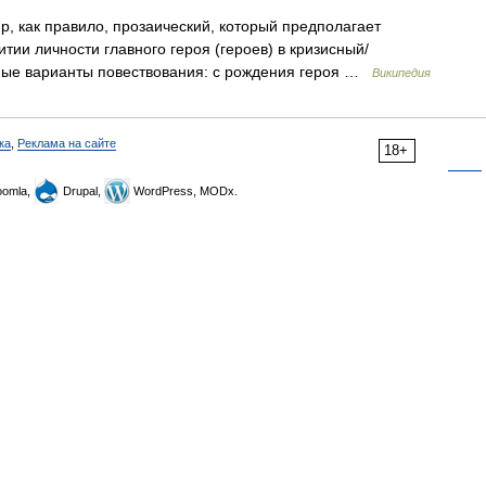
 как правило, прозаический, который предполагает
тии личности главного героя (героев) в кризисный/
ные варианты повествования: с рождения героя …
Википедия
ка
,
Реклама на сайте
18+
omla,
Drupal,
WordPress, MODx.