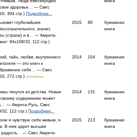
тливым. Люди ежесекундно
книга
 свое здоровье… — Свет,
16, 304 стр.)
Подробнее...
вызовет глубочайшее
2015
89
бумажная
ессознательного, значит,
книга
ты (страхи) и в… — Амрита-
мат: 84x108/32, 112 стр.)
рий, тайн, любви, внутреннего
2014
154
бумажная
итателя — это ключ к
книга
бражению себя… — Свет,
16, 272 стр.)
Эзотерика
мы тянутся из детства. Новая
2014
131
бумажная
о своему содержанию может
книга
ь… — Амрита-Русь, Свет,
/32, 112 стр.)
Подробнее...
ором я чувствую себя живым, я
2015
213
бумажная
а. В нем царит высшая
книга
, радость… — Свет, Амрита-