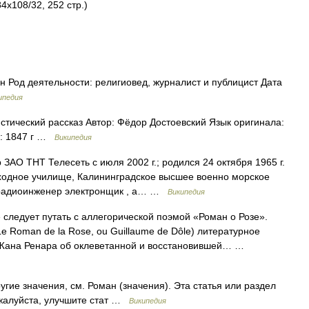
4x108/32, 252 стр.)
 Род деятельности: религиовед, журналист и публицист Дата
ипедия
ический рассказ Автор: Фёдор Достоевский Язык оригинала:
ия: 1847 г …
Википедия
АО ТНТ Телесеть с июля 2002 г.; родился 24 октября 1965 г.
еходное училище, Калининградское высшее военно морское
и радиоинженер электронщик , а… …
Википедия
следует путать с аллегорической поэмой «Роман о Розе».
Le Roman de la Rose, ou Guillaume de Dôle) литературное
н Жана Ренара об оклеветанной и восстановившей… …
гие значения, см. Роман (значения). Эта статья или раздел
ожалуйста, улучшите стат …
Википедия