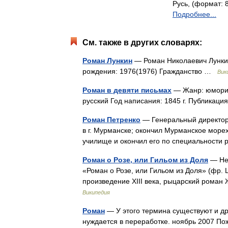
Русь, (формат: 8
Подробнее...
См. также в других словарях:
Роман Лункин
— Роман Николаевич Лункин
рождения: 1976(1976) Гражданство …
Вик
Роман в девяти письмах
— Жанр: юморист
русский Год написания: 1845 г. Публикац
Роман Петренко
— Генеральный директор З
в г. Мурманске; окончил Мурманское мор
училище и окончил его по специальност
Роман о Розе, или Гильом из Доля
— Не 
«Роман о Розе, или Гильом из Доля» (фр. 
произведение XIII века, рыцарский рома
Википедия
Роман
— У этого термина существуют и дру
нуждается в переработке. ноябрь 2007 П