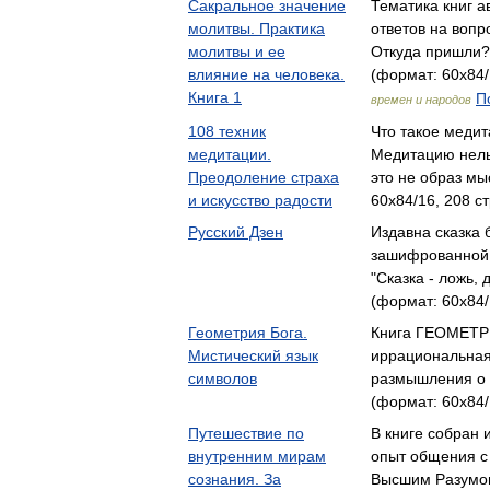
Сакральное значение
Тематика книг а
молитвы. Практика
ответов на вопр
молитвы и ее
Откуда пришли?
влияние на человека.
(формат: 60x84/
Книга 1
П
времен и народов
108 техник
Что такое медит
медитации.
Медитацию нель
Преодоление страха
это не образ м
и искусство радости
60x84/16, 208 ст
Русский Дзен
Издавна сказка
зашифрованной 
"Сказка - ложь,
(формат: 60x84/
Геометрия Бога.
Книга ГЕОМЕТР
Мистический язык
иррациональная 
символов
размышления о
(формат: 60x84/
Путешествие по
В книге собран 
внутренним мирам
опыт об­щения с
сознания. За
Высшим Разумо