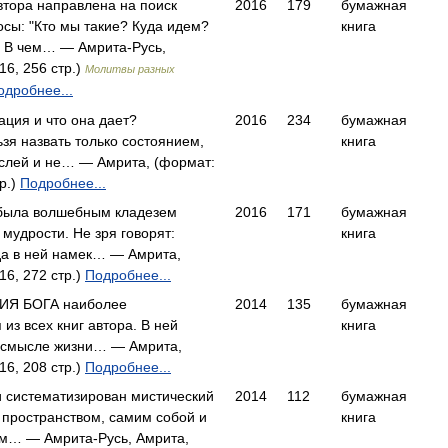
втора направлена на поиск
2016
179
бумажная
осы: "Кто мы такие? Куда идем?
книга
 В чем… — Амрита-Русь,
16, 256 стр.)
Молитвы разных
одробнее...
ация и что она дает?
2016
234
бумажная
зя назвать только состоянием,
книга
ыслей и не… — Амрита, (формат:
р.)
Подробнее...
 была волшебным кладезем
2016
171
бумажная
мудрости. Не зря говорят:
книга
 да в ней намек… — Амрита,
16, 272 стр.)
Подробнее...
ИЯ БОГА наиболее
2014
135
бумажная
из всех книг автора. В ней
книга
 смысле жизни… — Амрита,
16, 208 стр.)
Подробнее...
и систематизирован мистический
2014
112
бумажная
 пространством, самим собой и
книга
м… — Амрита-Русь, Амрита,