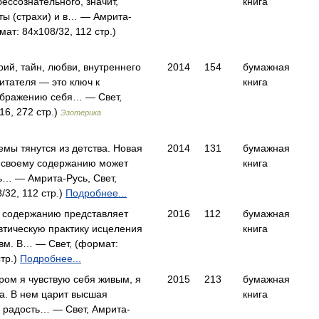
ессознательного, значит,
книга
ты (страхи) и в… — Амрита-
мат: 84x108/32, 112 стр.)
рий, тайн, любви, внутреннего
2014
154
бумажная
итателя — это ключ к
книга
бражению себя… — Свет,
16, 272 стр.)
Эзотерика
мы тянутся из детства. Новая
2014
131
бумажная
о своему содержанию может
книга
ь… — Амрита-Русь, Свет,
/32, 112 стр.)
Подробнее...
у содержанию представляет
2016
112
бумажная
тическую практику исцеления
книга
вм. В… — Свет, (формат:
стр.)
Подробнее...
ором я чувствую себя живым, я
2015
213
бумажная
а. В нем царит высшая
книга
, радость… — Свет, Амрита-