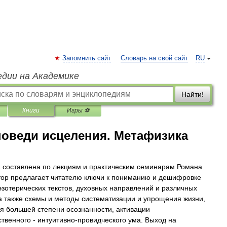
Запомнить сайт
Словарь на свой сайт
RU
едии на Академике
Найти!
Книги
Игры ⚽
поведи исцеления. Метафизика
а составлена по лекциям и практическим семинарам Романа
тор предлагает читателю ключи к пониманию и дешифровке
эзотерических текстов, духовных направлений и различных
 а также схемы и методы систематизации и упрощения жизни,
я большей степени осознанности, активации
ственного - интуитивно-провидческого ума. Выход на