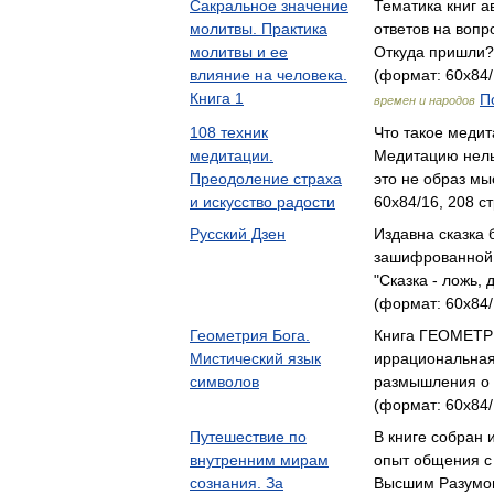
Сакральное значение
Тематика книг а
молитвы. Практика
ответов на вопр
молитвы и ее
Откуда пришли?
влияние на человека.
(формат: 60x84/
Книга 1
П
времен и народов
108 техник
Что такое медит
медитации.
Медитацию нель
Преодоление страха
это не образ м
и искусство радости
60x84/16, 208 ст
Русский Дзен
Издавна сказка
зашифрованной 
"Сказка - ложь,
(формат: 60x84/
Геометрия Бога.
Книга ГЕОМЕТР
Мистический язык
иррациональная 
символов
размышления о
(формат: 60x84/
Путешествие по
В книге собран 
внутренним мирам
опыт об­щения с
сознания. За
Высшим Разумо