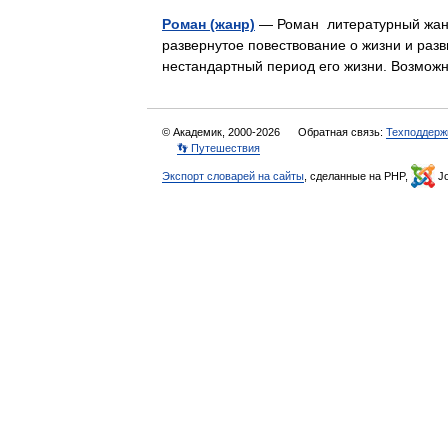
Роман (жанр)
— Роман литературный жанр,
развернутое повествование о жизни и разви
нестандартный период его жизни. Возмож
© Академик, 2000-2026
Обратная связь:
Техподдерж
👣 Путешествия
Экспорт словарей на сайты
, сделанные на PHP,
Jo