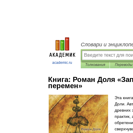
Словари и энциклоп
academic.ru
Толкования
Переводы
Книга:
Роман Доля «За
перемен»
Эта книг
Доли. Ав
древних 
практик,
обретени
сверхчув