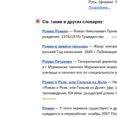
Русь, (формат: 8
Подробнее...
См. также в других словарях:
Роман Лункин
— Роман Николаевич Лункин
рождения: 1976(1976) Гражданство …
Вик
Роман в девяти письмах
— Жанр: юморист
русский Год написания: 1845 г. Публикац
Роман Петренко
— Генеральный директор З
в г. Мурманске; окончил Мурманское мор
училище и окончил его по специальност
Роман о Розе, или Гильом из Доля
— Не 
«Роман о Розе, или Гильом из Доля» (фр. 
произведение XIII века, рыцарский рома
Википедия
Роман
— У этого термина существуют и дру
нуждается в переработке. ноябрь 2007 П