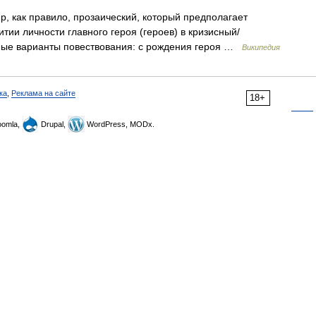
 как правило, прозаический, который предполагает
тии личности главного героя (героев) в кризисный/
ные варианты повествования: с рождения героя …
Википедия
ка
,
Реклама на сайте
18+
omla,
Drupal,
WordPress, MODx.