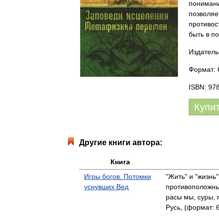
понимани
позволяе
противост
быть в п
Издатель
Формат: 6
ISBN: 97
Купи
Другие книги автора:
Книга
Игры богов. Потомки
"Жить" и "жизнь
уснувших Вед
противоположны
расы мы, суры,
Русь, (формат: 