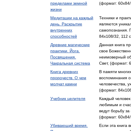
пределами земной
(формат: 60x84/
жизни
Медитации на каждый
Техники и практ
день. Раскрытие
являются уника
внутренних
самопознания. 
способностей
84x108/32, 112 с
Древние магические
Данная книга пр
практики. Йога.
свое Божествен
Посвящения.
неимоверный об
Чакральная система
Свет, (формат: 6
Книга древних
В памяти многи
пророчеств. О чем
воспоминания о 
молчат камни
человечества, 
(формат: 84x108
Учебник целителя
Каждый человек
любимым и счас
ведут борьбу за
(формат: 60x84/
Убивающий время.
Если эта книга 