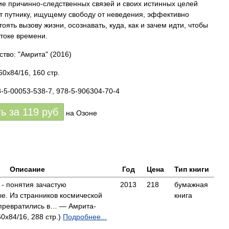
е причинно-следственных связей и своих истинных целей
т путнику, ищущему свободу от неведения, эффективно
оять вызову жизни, осознавать, куда, как и зачем идти, чтобы
отоке времени.
ство: "Амрита"
(2016)
0x84/16, 160 стр.
8-5-00053-538-7, 978-5-906304-70-4
ть за
119
руб
на Озоне
Описание
Год
Цена
Тип книги
" - понятия зачастую
2013
218
бумажная
е. Из странников космической
книга
 превратились в… — Амрита-
60x84/16, 288 стр.)
Подробнее...