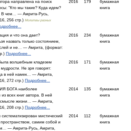
втора направлена на поиск
2016
179
бумажная
осы: "Кто мы такие? Куда идем?
книга
 В чем… — Амрита-Русь,
16, 256 стр.)
Молитвы разных
одробнее...
ация и что она дает?
2016
234
бумажная
зя назвать только состоянием,
книга
ыслей и не… — Амрита, (формат:
р.)
Подробнее...
 была волшебным кладезем
2016
171
бумажная
мудрости. Не зря говорят:
книга
 да в ней намек… — Амрита,
16, 272 стр.)
Подробнее...
ИЯ БОГА наиболее
2014
135
бумажная
из всех книг автора. В ней
книга
 смысле жизни… — Амрита,
16, 208 стр.)
Подробнее...
и систематизирован мистический
2014
112
бумажная
 пространством, самим собой и
книга
м… — Амрита-Русь, Амрита,