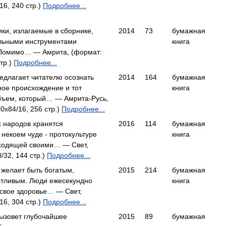
16, 240 стр.)
Подробнее...
ики, излагаемые в сборнике,
2014
73
бумажная
льными инструментами
книга
Помимо… — Амрита, (формат:
тр.)
Подробнее...
едлагает читателю осознать
2014
164
бумажная
ное происхождение и тот
книга
ъем, который… — Амрита-Русь,
0x84/16, 256 стр.)
Подробнее...
х народов хранятся
2016
114
бумажная
некоем чуде - протокультуре
книга
уходящей своими… — Свет,
/32, 144 стр.)
Подробнее...
 желает быть богатым,
2015
214
бумажная
тливым. Люди ежесекундно
книга
 свое здоровье… — Свет,
16, 304 стр.)
Подробнее...
вызовет глубочайшее
2015
89
бумажная