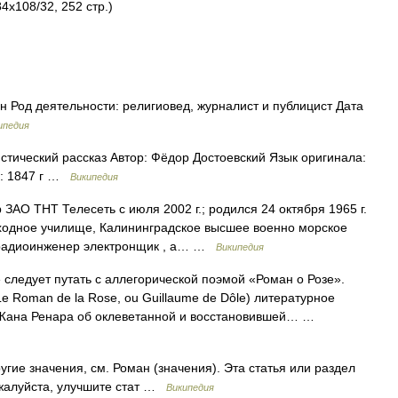
4x108/32, 252 стр.)
 Род деятельности: религиовед, журналист и публицист Дата
ипедия
ический рассказ Автор: Фёдор Достоевский Язык оригинала:
ия: 1847 г …
Википедия
АО ТНТ Телесеть с июля 2002 г.; родился 24 октября 1965 г.
еходное училище, Калининградское высшее военно морское
и радиоинженер электронщик , а… …
Википедия
следует путать с аллегорической поэмой «Роман о Розе».
Le Roman de la Rose, ou Guillaume de Dôle) литературное
н Жана Ренара об оклеветанной и восстановившей… …
гие значения, см. Роман (значения). Эта статья или раздел
ожалуйста, улучшите стат …
Википедия