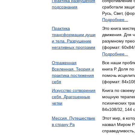
Практика разрушения
сопротивление б
подсознания
сработали защи
Русь, Свет, (фор
Подробнее...
Практика
Это книга мисте
трансформации души
движения. Для ч
и тела. Разрушение
разумному прео
негативных программ
(формат: 60x84/
Подробнее...
Отраженная
Все наши пробле
Вселенная. Теория и
книга Р. Доля п
практика постижения
помочь исцелит
себя
(формат: 84x108
Искусство сотворения
Книга по своем
себя. Драгоценные
мощную терапев
четки
психических тра
84x108/32, 144 
Мессия. Путешествие
Этот мир, в кот
в страну Ра
назвал Миром Р
справедливость