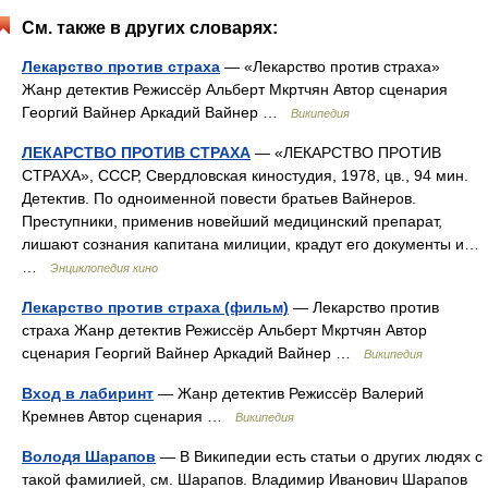
См. также в других словарях:
Лекарство против страха
— «Лекарство против страха»
Жанр детектив Режиссёр Альберт Мкртчян Автор сценария
Георгий Вайнер Аркадий Вайнер …
Википедия
ЛЕКАРСТВО ПРОТИВ СТРАХА
— «ЛЕКАРСТВО ПРОТИВ
СТРАХА», СССР, Свердловская киностудия, 1978, цв., 94 мин.
Детектив. По одноименной повести братьев Вайнеров.
Преступники, применив новейший медицинский препарат,
лишают сознания капитана милиции, крадут его документы и…
…
Энциклопедия кино
Лекарство против страха (фильм)
— Лекарство против
страха Жанр детектив Режиссёр Альберт Мкртчян Автор
сценария Георгий Вайнер Аркадий Вайнер …
Википедия
Вход в лабиринт
— Жанр детектив Режиссёр Валерий
Кремнев Автор сценария …
Википедия
Володя Шарапов
— В Википедии есть статьи о других людях с
такой фамилией, см. Шарапов. Владимир Иванович Шарапов