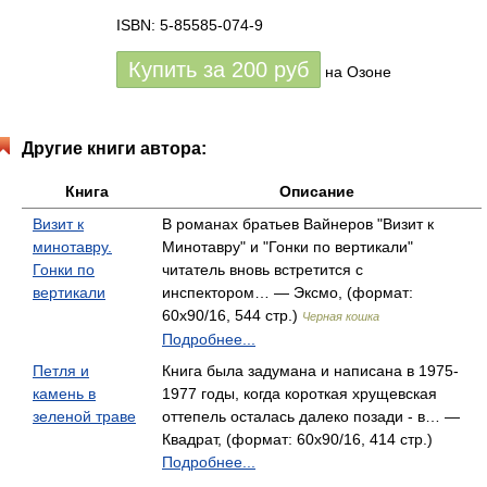
ISBN: 5-85585-074-9
Купить за
200
руб
на Озоне
Другие книги автора:
Книга
Описание
Визит к
В романах братьев Вайнеров "Визит к
минотавру.
Минотавру" и "Гонки по вертикали"
Гонки по
читатель вновь встретится с
вертикали
инспектором… — Эксмо, (формат:
60x90/16, 544 стр.)
Черная кошка
Подробнее...
Петля и
Книга была задумана и написана в 1975-
камень в
1977 годы, когда короткая хрущевская
зеленой траве
оттепель осталась далеко позади - в… —
Квадрат, (формат: 60x90/16, 414 стр.)
Подробнее...