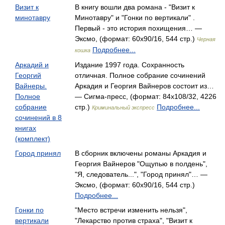
Визит к
В книгу вошли два романа - "Визит к
минотавру
Минотавру" и "Гонки по вертикали" .
Первый - это история похищения… —
Эксмо, (формат: 60x90/16, 544 стр.)
Черная
Подробнее...
кошка
Аркадий и
Издание 1997 года. Сохранность
Георгий
отличная. Полное собрание сочинений
Вайнеры.
Аркадия и Георгия Вайнеров состоит из…
Полное
— Сигма-пресс, (формат: 84x108/32, 4226
собрание
стр.)
Подробнее...
Криминальный экспресс
сочинений в 8
книгах
(комплект)
Город принял
В сборник включены романы Аркадия и
Георгия Вайнеров "Ощупью в полдень",
"Я, следователь...", "Город принял"… —
Эксмо, (формат: 60x90/16, 544 стр.)
Подробнее...
Гонки по
"Место встречи изменить нельзя",
вертикали
"Лекарство против страха", "Визит к