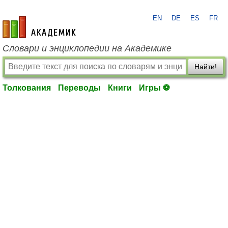
EN
DE
ES
FR
academic.ru
Словари и энциклопедии на Академике
Найти!
Толкования
Переводы
Книги
Игры ⚽