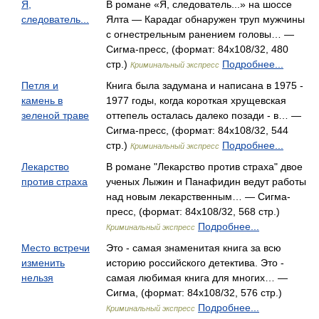
Я,
В романе «Я, следователь...» на шоссе
следователь...
Ялта — Карадаг обнаружен труп мужчины
с огнестрельным ранением головы… —
Сигма-пресс, (формат: 84x108/32, 480
стр.)
Подробнее...
Криминальный экспресс
Петля и
Книга была задумана и написана в 1975 -
камень в
1977 годы, когда короткая хрущевская
зеленой траве
оттепель осталась далеко позади - в… —
Сигма-пресс, (формат: 84x108/32, 544
стр.)
Подробнее...
Криминальный экспресс
Лекарство
В романе "Лекарство против страха" двое
против страха
ученых Лыжин и Панафидин ведут работы
над новым лекарственным… — Сигма-
пресс, (формат: 84x108/32, 568 стр.)
Подробнее...
Криминальный экспресс
Место встречи
Это - самая знаменитая книга за всю
изменить
историю российского детектива. Это -
нельзя
самая любимая книга для многих… —
Сигма, (формат: 84x108/32, 576 стр.)
Подробнее...
Криминальный экспресс