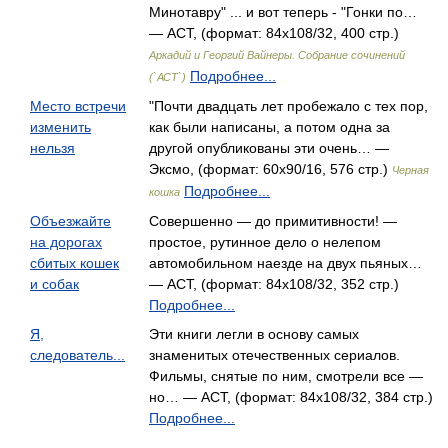
Минотавру" ... и вот теперь - "Гонки по…
— АСТ, (формат: 84x108/32, 400 стр.)
Аркадий и Георгий Вайнеры. Собрание сочинений
Подробнее...
(`АСТ`)
Место встречи
"Почти двадцать лет пробежало с тех пор,
изменить
как были написаны, а потом одна за
нельзя
другой опубликованы эти очень… —
Эксмо, (формат: 60x90/16, 576 стр.)
Черная
Подробнее...
кошка
Объезжайте
Совершенно — до примитивности! —
на дорогах
простое, рутинное дело о нелепом
сбитых кошек
автомобильном наезде на двух пьяных…
и собак
— АСТ, (формат: 84x108/32, 352 стр.)
Подробнее...
Я,
Эти книги легли в основу самых
следователь...
знаменитых отечественных сериалов.
Фильмы, снятые по ним, смотрели все —
но… — АСТ, (формат: 84x108/32, 384 стр.)
Подробнее...