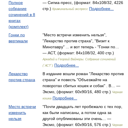
Полное
— Сигма-пресс, (формат: 84x108/32, 4226
собрание
стр.)
Подробнее...
Криминальный экспресс
сочинений в 8
книгах
(комплект)
Гонки по
"Место встречи изменить нельзя",
вертикали
"Лекарство против страха", "Визит к
Минотавру" ... и вот теперь - "Гонки по…
— АСТ, (формат: 84x108/32, 400 стр.)
Аркадий и Георгий Вайнеры. Собрание сочинений
Подробнее...
(`АСТ`)
Лекарство
В издание вошли роман "Лекарство против
против страха
страха" и повесть "Объезжайте на
поворотах сбитых кошек и собак" . В… —
Эксмо, (формат: 60x90/16, 480 стр.)
Черная
Подробнее...
кошка
Место встречи
"Почти двадцать лет пробежало с тех пор,
изменить
как были написаны, а потом одна за
нельзя
другой опубликованы эти очень… —
Эксмо, (формат: 60x90/16, 576 стр.)
Черная