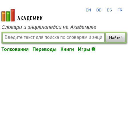
EN
DE
ES
FR
academic.ru
Словари и энциклопедии на Академике
Найти!
Толкования
Переводы
Книги
Игры ⚽