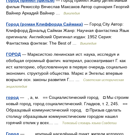
Город принял (фильм)
— Город принял Жанр детективный
фильм Режиссёр Вячеслав Максаков Автор сценария Георгий
Вайнер Аркадий Вайнер …
Википедия
Город (роман Клиффорда Саймака)
— Город City Автор:
Клиффорд Дональд Саймак Жанр: Научная фантастика Язык
оригинала: Английский Оригинал издан: 1952 Серия:
Фантастика фэнтези: The Best of …
Википедия
ГОРОД
— Марксистско ленинская ист. наука, исследуя и
обобщая огромный фактич. материал, рассматривает Г. как
ист. категорию, обусловленную в первую очередь социально
экономич. структурой общества. Маркс и Энгельс впервые
вскрыли осн. законы развития Г.… …
Советская историческая
энциклопедия
город
— , а, м. == Социалистический город. ◘ Мы строим
новый город, город социалистический. Гладков, т. 2, 245. ==
Образцовый коммунистический город. ◘ Призыв сделать
столицу образцовым коммунистическим городом нашел
горячий отклик у всех… …
Толковый словарь языка Совдепии
Город
— крупный населённый пункт, жители которого