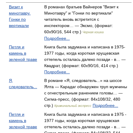
Визит к
В романах братьев Вайнеров "Визит к
минотавру.
Минотавру" и "Гонки по вертикали"
Гонки по
читатель вновь встретится с
вертикали
инспектором… — Эксмо, (формат:
60x90/16, 544 стр.)
Черная кошка
Подробнее...
Петля и
Книга была задумана и написана в 1975-
камень в
1977 годы, когда короткая хрущевская
зеленой траве
оттепель осталась далеко позади - в… —
Квадрат, (формат: 60x90/16, 414 стр.)
Подробнее...
Я,
В романе «Я, следователь...» на шоссе
следователь...
Ялта — Карадаг обнаружен труп мужчины
с огнестрельным ранением головы… —
Сигма-пресс, (формат: 84x108/32, 480
стр.)
Подробнее...
Криминальный экспресс
Петля и
Книга была задумана и написана в 1975 -
камень в
1977 годы, когда короткая хрущевская
зеленой траве
оттепель осталась далеко позади - в… —