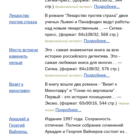
Сигма-пресс, (формат: 84x108/32, 544
стр.)
Подробнее...
Криминальный экспресс
Лекарство
В романе "Лекарство против страха" двое
против страха
ученых Лыжин и Панафидин ведут работы
над новым лекарственным… — Сигма-
пресс, (формат: 84x108/32, 568 стр.)
Подробнее...
Криминальный экспресс
Место встречи
Это - самая знаменитая книга за всю
изменить
историю российского детектива. Это -
нельзя
самая любимая книга для многих… —
Сигма, (формат: 84x108/32, 576 стр.)
Подробнее...
Криминальный экспресс
Визит к
В книгу вошли два романа - "Визит к
минотавру
Минотавру" и "Гонки по вертикали" .
Первый - это история похищения… —
Эксмо, (формат: 60x90/16, 544 стр.)
Черная
Подробнее...
кошка
Аркадий и
Издание 1997 года. Сохранность
Георгий
отличная. Полное собрание сочинений
Вайнеры.
Аркадия и Георгия Вайнеров состоит из…