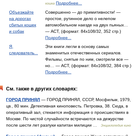
Подробнее...
кошка
Объезжайте
Совершенно — до примитивности! —
на дорогах
простое, рутинное дело о нелепом
сбитых кошек
автомобильном наезде на двух пьяных…
и собак
— АСТ, (формат: 84x108/32, 352 стр.)
Подробнее...
Я,
Эти книги легли в основу самых
следователь...
знаменитых отечественных сериалов.
Фильмы, снятые по ним, смотрели все —
но… — АСТ, (формат: 84x108/32, 384 стр.)
Подробнее...
См. также в других словарях:
ГОРОД ПРИНЯЛ
— ГОРОД ПРИНЯЛ, СССР, Мосфильм, 1979,
цв., 80 мин. Детективная киноповесть. Петровка, 38. Сюда, в
оперативный зал, стекается информация о происшествиях в
Москве. По чистой случайности встречаются на дежурстве
после шести лет разлуки капитан милиции …
Энциклопедия кино