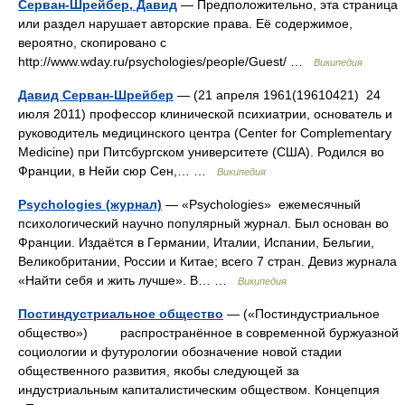
Серван-Шрейбер, Давид
— Предположительно, эта страница
или раздел нарушает авторские права. Её содержимое,
вероятно, скопировано с
http://www.wday.ru/psychologies/people/Guest/ …
Википедия
Давид Серван-Шрейбер
— (21 апреля 1961(19610421) 24
июля 2011) профессор клинической психиатрии, основатель и
руководитель медицинского центра (Center for Complementary
Medicine) при Питсбургском университете (США). Родился во
Франции, в Нейи сюр Сен,… …
Википедия
Psychologies (журнал)
— «Psychologies» ежемесячный
психологический научно популярный журнал. Был основан во
Франции. Издаётся в Германии, Италии, Испании, Бельгии,
Великобритании, России и Китае; всего 7 стран. Девиз журнала
«Найти себя и жить лучше». В… …
Википедия
Постиндустриальное общество
— («Постиндустриальное
общество») распространённое в современной буржуазной
социологии и футурологии обозначение новой стадии
общественного развития, якобы следующей за
индустриальным капиталистическим обществом. Концепция