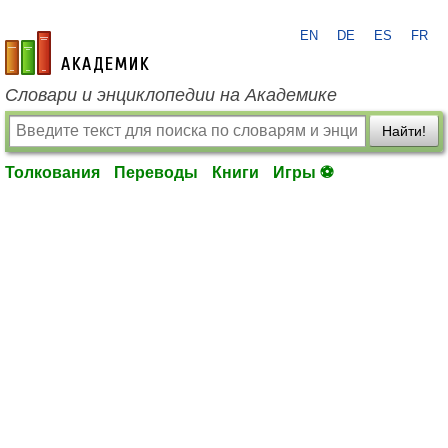
EN
DE
ES
FR
academic.ru
Словари и энциклопедии на Академике
Найти!
Толкования
Переводы
Книги
Игры ⚽