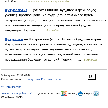
«П. о.»… …
Большая советская энциклопедия
Футурология
— (от лат. Futurum будущее и греч. Λόγος
учение) прогнозирование будущего, в том числе путём
экстраполяции существующих технологических, экономических
или социальных тенденций или предсказания будущих
тенденций. Термин… …
Википедия
Футуролог
— Футурология (от лат. Futurum будущее и греч.
Λόγος учение) наука прогнозирования будущего, в том числе
путём экстраполяции существующих технологических,
экономических или социальных тенденций или попытками
предсказания будущих тенденций. Термин… …
Википедия
© Академик, 2000-2026
18+
Обратная связь:
Техподдержка
,
Реклама на сайте
👣 Путешествия
Экспорт словарей на сайты
, сделанные на PHP,
Joomla,
Drupal,
WordPress, MODx.