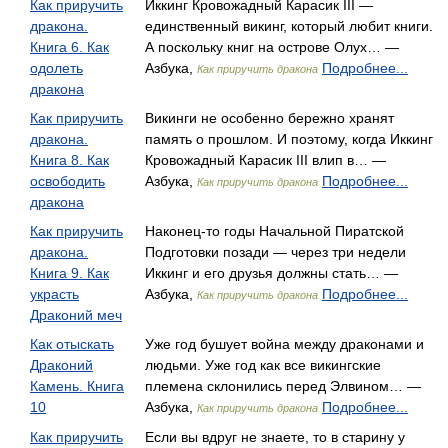
Как приручить
Иккинг Кровожадный Карасик III —
дракона.
единственный викинг, который любит книги.
Книга 6. Как
А поскольку книг на острове Олух… —
одолеть
Азбука,
Подробнее...
Как приручить дракона
дракона
Как приручить
Викинги не особенно бережно хранят
дракона.
память о прошлом. И поэтому, когда Иккинг
Книга 8. Как
Кровожадный Карасик III влип в… —
освободить
Азбука,
Подробнее...
Как приручить дракона
дракона
Как приручить
Наконец-то годы Начальной Пиратской
дракона.
Подготовки позади — через три недели
Книга 9. Как
Иккинг и его друзья должны стать… —
украсть
Азбука,
Подробнее...
Как приручить дракона
Драконий меч
Как отыскать
Уже год бушует война между драконами и
Драконий
людьми. Уже год как все викингские
Камень. Книга
племена склонились перед Элвином… —
10
Азбука,
Подробнее...
Как приручить дракона
Как приручить
Если вы вдруг не знаете, то в старину у