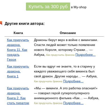
Купить за
300
руб
в My-shop
Другие книги автора:
Книга
Описание
Как приручить
Драконы берут верх в войне с викингами.
дракона.
Спасти людей может только появление
Книга 11. Как
нового Короля, которому Стражи… —
предать
Азбука,
Подробнее...
Как приручить дракона
Героя
Как приручить
Если вы вдруг не знаете, то в старину у
дракона.
каждого уважающего себя викинга был
Книга 1
свой дракон. Другие народы… — Азбука,
Подробнее...
Как приручить дракона
Как приручить
«Мы — викинги. А это работка опасная!»
дракона.
— говорил герой суперпопулярного
Книга 2. Как
анимационного фильма «Как… — Азбука,
стать пиратом
Подробнее...
Как приручить дракона