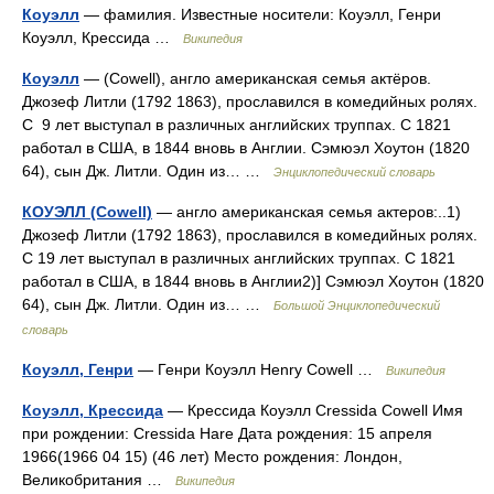
Коуэлл
— фамилия. Известные носители: Коуэлл, Генри
Коуэлл, Крессида …
Википедия
Коуэлл
— (Cowell), англо американская семья актёров.
Джозеф Литли (1792 1863), прославился в комедийных ролях.
С 9 лет выступал в различных английских труппах. С 1821
работал в США, в 1844 вновь в Англии. Сэмюэл Хоутон (1820
64), сын Дж. Литли. Один из… …
Энциклопедический словарь
КОУЭЛЛ (Cowell)
— англо американская семья актеров:..1)
Джозеф Литли (1792 1863), прославился в комедийных ролях.
С 19 лет выступал в различных английских труппах. С 1821
работал в США, в 1844 вновь в Англии2)] Сэмюэл Хоутон (1820
64), сын Дж. Литли. Один из… …
Большой Энциклопедический
словарь
Коуэлл, Генри
— Генри Коуэлл Henry Cowell …
Википедия
Коуэлл, Крессида
— Крессида Коуэлл Cressida Cowell Имя
при рождении: Cressida Hare Дата рождения: 15 апреля
1966(1966 04 15) (46 лет) Место рождения: Лондон,
Великобритания …
Википедия