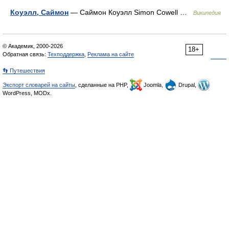
Коуэлл, Саймон
— Саймон Коуэлл Simon Cowell …
Википедия
© Академик, 2000-2026
18+
Обратная связь:
Техподдержка
,
Реклама на сайте
👣 Путешествия
Экспорт словарей на сайты
, сделанные на PHP,
Joomla,
Drupal,
WordPress, MODx.