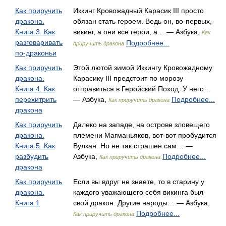
Как приручить
Иккинг Кровожадный Карасик III просто
дракона.
обязан стать героем. Ведь он, во-первых,
Книга 3. Как
викинг, а они все герои, а… — Азбука,
Как
разговаривать
Подробнее...
приручить дракона
по-драконьи
Как приручить
Этой лютой зимой Иккингу Кровожадному
дракона.
Карасику III предстоит по морозу
Книга 4. Как
отправиться в Геройский Поход. У него…
перехитрить
— Азбука,
Подробнее...
Как приручить дракона
дракона
Как приручить
Далеко на западе, на острове зловещего
дракона.
племени Магманьяков, вот-вот пробудится
Книга 5. Как
Вулкан. Но не так страшен сам… —
разбудить
Азбука,
Подробнее...
Как приручить дракона
дракона
Как приручить
Если вы вдруг не знаете, то в старину у
дракона.
каждого уважающего себя викинга был
Книга 1
свой дракон. Другие народы… — Азбука,
Подробнее...
Как приручить дракона