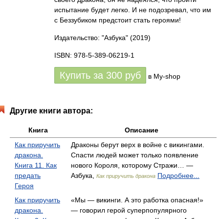
испытание будет легко. И не подозревал, что им
с Беззубиком предстоит стать героями!
Издательство: "Азбука"
(2019)
ISBN: 978-5-389-06219-1
Купить за
300
руб
в My-shop
Другие книги автора:
Книга
Описание
Как приручить
Драконы берут верх в войне с викингами.
дракона.
Спасти людей может только появление
Книга 11. Как
нового Короля, которому Стражи… —
предать
Азбука,
Подробнее...
Как приручить дракона
Героя
Как приручить
«Мы — викинги. А это работка опасная!»
дракона.
— говорил герой суперпопулярного