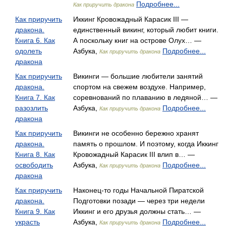
Подробнее...
Как приручить дракона
Как приручить
Иккинг Кровожадный Карасик III —
дракона.
единственный викинг, который любит книги.
Книга 6. Как
А поскольку книг на острове Олух… —
одолеть
Азбука,
Подробнее...
Как приручить дракона
дракона
Как приручить
Викинги — большие любители занятий
дракона.
спортом на свежем воздухе. Например,
Книга 7. Как
соревнований по плаванию в ледяной… —
разозлить
Азбука,
Подробнее...
Как приручить дракона
дракона
Как приручить
Викинги не особенно бережно хранят
дракона.
память о прошлом. И поэтому, когда Иккинг
Книга 8. Как
Кровожадный Карасик III влип в… —
освободить
Азбука,
Подробнее...
Как приручить дракона
дракона
Как приручить
Наконец-то годы Начальной Пиратской
дракона.
Подготовки позади — через три недели
Книга 9. Как
Иккинг и его друзья должны стать… —
украсть
Азбука,
Подробнее...
Как приручить дракона