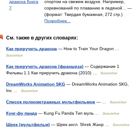
дракона Книга
спортом на свежем воздухе. Например,
7
соревнований по плаванию в ледяной… —
(формат: Твердая бумажная, 272 стр.)
Подробнее...
См. также в других словарях:
Как приручить дракона
— How to Train Your Dragon …
Википедия
Как приручить дракона (франшиза)
— Содержание 1
Фильмы 1.1 Как приручить дракона (2010) …
Википедия
DreamWorks Animation SKG
— DreamWorks Animation SKG,
Inc …
Википедия
Список полнометражных мультфильмов
— …
Википедия
Кунг-фу панда
— Kung Fu Panda Тип муль …
Википедия
Шрек (мультфильм)
— Шрек англ. Shrek Жанр …
Википедия