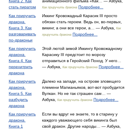
Книга 2. Как
анимационного фильма «Как… — Азбука,
стать пиратом
Подробнее...
Как приручить дракона
Как приручить
Иккинг Кровожадный Карасик III просто
дракона.
обязан стать героем. Ведь он, во-первых,
Книга 3. Как
викинг, а они все герои, а… — Азбука,
Как
разговаривать
Подробнее...
приручить дракона
по-драконьи
Как приручить
Этой лютой зимой Иккингу Кровожадному
дракона.
Карасику III предстоит по морозу
Книга 4. Как
отправиться в Геройский Поход. У него…
перехитрить
— Азбука,
Подробнее...
Как приручить дракона
дракона
Как приручить
Далеко на западе, на острове зловещего
дракона.
племени Магманьяков, вот-вот пробудится
Книга 5. Как
Вулкан. Но не так страшен сам… —
разбудить
Азбука,
Подробнее...
Как приручить дракона
дракона
Как приручить
Если вы вдруг не знаете, то в старину у
дракона.
каждого уважающего себя викинга был
Книга 1
свой дракон. Другие народы… — Азбука,