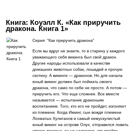
Книга:
Коуэлл К. «Как приручить
дракона. Книга 1»
Серия: "Как приручить дракона"
Если вы вдруг не знаете, то в старину у каждого
уважающего себя викинга был свой дракон.
Другие народы использовали в качестве
домашних животных собак, лошадей и прочую
скотину. А викинги — драконов. Но для начала
юный викинг должен был поймать своего
дракона, что само по себе не просто. А потом —
приручить его. Что еще сложнее. Все вместе
называется — испытание драконьим
воспитанием. Того, кто его не пройдет, изгоняют
из племени. Когда Иккинг, сын вождя племени
Лохматых Хулиганов и самый немускулистый
юный викинг на острове Олух, отправился ловить
своего дракона, он не надеялся, что пройти