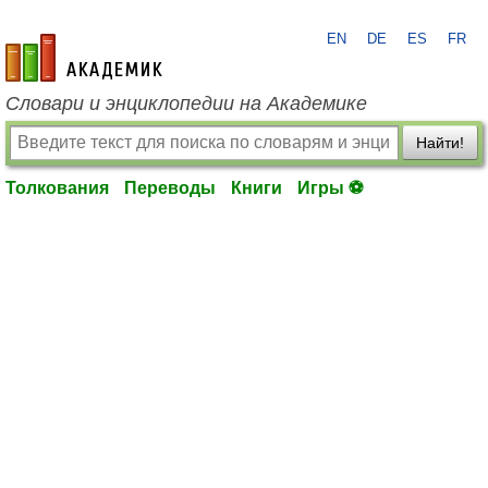
EN
DE
ES
FR
academic.ru
Словари и энциклопедии на Академике
Найти!
Толкования
Переводы
Книги
Игры ⚽