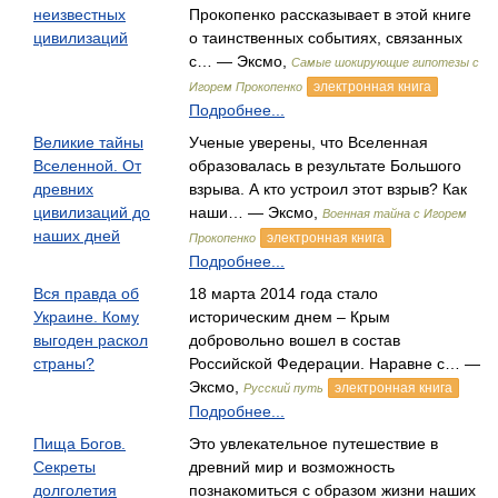
неизвестных
Прокопенко рассказывает в этой книге
цивилизаций
о таинственных событиях, связанных
с… — Эксмо,
Самые шокирующие гипотезы с
электронная книга
Игорем Прокопенко
Подробнее...
Великие тайны
Ученые уверены, что Вселенная
Вселенной. От
образовалась в результате Большого
древних
взрыва. А кто устроил этот взрыв? Как
цивилизаций до
наши… — Эксмо,
Военная тайна с Игорем
наших дней
электронная книга
Прокопенко
Подробнее...
Вся правда об
18 марта 2014 года стало
Украине. Кому
историческим днем – Крым
выгоден раскол
добровольно вошел в состав
страны?
Российской Федерации. Наравне с… —
Эксмо,
электронная книга
Русский путь
Подробнее...
Пища Богов.
Это увлекательное путешествие в
Секреты
древний мир и возможность
долголетия
познакомиться с образом жизни наших