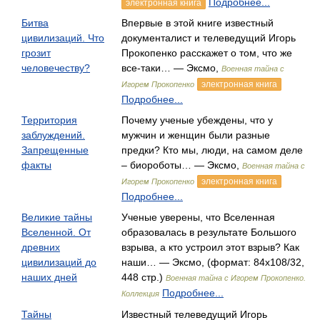
Подробнее...
электронная книга
Битва
Впервые в этой книге известный
цивилизаций. Что
документалист и телеведущий Игорь
грозит
Прокопенко расскажет о том, что же
человечеству?
все-таки… — Эксмо,
Военная тайна с
электронная книга
Игорем Прокопенко
Подробнее...
Территория
Почему ученые убеждены, что у
заблуждений.
мужчин и женщин были разные
Запрещенные
предки? Кто мы, люди, на самом деле
факты
– биороботы… — Эксмо,
Военная тайна с
электронная книга
Игорем Прокопенко
Подробнее...
Великие тайны
Ученые уверены, что Вселенная
Вселенной. От
образовалась в результате Большого
древних
взрыва, а кто устроил этот взрыв? Как
цивилизаций до
наши… — Эксмо, (формат: 84x108/32,
наших дней
448 стр.)
Военная тайна с Игорем Прокопенко.
Подробнее...
Коллекция
Тайны
Известный телеведущий Игорь