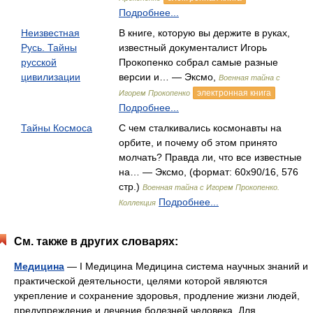
Подробнее...
Неизвестная
В книге, которую вы держите в руках,
Русь. Тайны
известный документалист Игорь
русской
Прокопенко собрал самые разные
цивилизации
версии и… — Эксмо,
Военная тайна с
электронная книга
Игорем Прокопенко
Подробнее...
Тайны Космоса
С чем сталкивались космонавты на
орбите, и почему об этом принято
молчать? Правда ли, что все известные
на… — Эксмо, (формат: 60x90/16, 576
стр.)
Военная тайна с Игорем Прокопенко.
Подробнее...
Коллекция
См. также в других словарях:
Медицина
— I Медицина Медицина система научных знаний и
практической деятельности, целями которой являются
укрепление и сохранение здоровья, продление жизни людей,
предупреждение и лечение болезней человека. Для