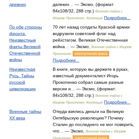
древних
далеких… — Эксмо, (формат:
84x108/32, 288 стр.)
Военная тайна с
Подробнее...
Игорем Прокопенко. Коллекция
По обе стороны
70 лет назад солдаты Красной армии
фронта.
водрузили советский флаг над
Неизвестные
рейхстагом. Великая Отечественная
факты Великой
война… — Эксмо,
Военная тайна с Игорем
Отечественной
электронная книга
Прокопенко
войны
Подробнее...
Неизвестная
В книге, которую вы держите в руках,
Русь. Тайны
известный документалист Игорь
русской
Прокопенко собрал самые разные
цивилизации
версии и… — Эксмо, (формат:
84x108/32, 288 стр.)
Военная тайна с
Подробнее...
Игорем Прокопенко. Коллекция
Военные тайны
Откуда взялись деньги на Великую
ХХ века
Октябрьскую революцию? Почему
Сталин до последнего не мог поверить,
что… — Эксмо,
Военная тайна с Игорем
электронная книга
Прокопенко