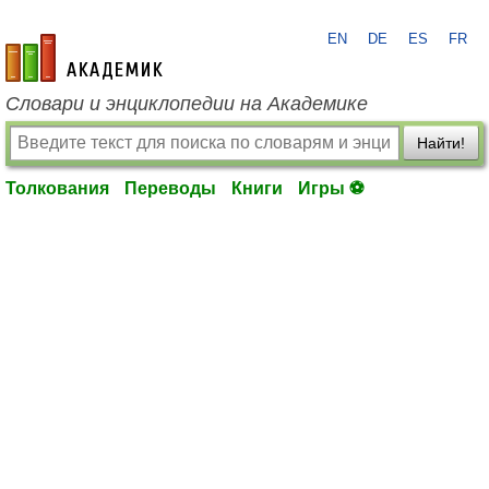
EN
DE
ES
FR
academic.ru
Словари и энциклопедии на Академике
Найти!
Толкования
Переводы
Книги
Игры ⚽