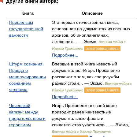
Другие книги автора:
Книга
Описание
Пришельцы
Эта первая отечественная книга,
государственной
основанная на документах из военных
важности
архивов, об инопланетянах,
летающих… — Эксмо,
Военная тайна с
электронная книга
Игорем Прокопенко
Подробнее...
Штурм сознания.
Впервые в этой книге известный
Правда о
документалист Игорь Прокопенко
манипулировании
расскажет о том, как спецслужбы
сознанием
разных стран… — Эксмо,
Военная тайна с
человека
электронная книга
Игорем Прокопенко
Подробнее...
Чеченский
Игорь Прокопенко в своей книге
капкан: между
приводит ранее неизвестные
предательством и
документальные факты и
героизмом
свидетельства участников… — Эксмо,
Военная тайна с Игорем Прокопенко