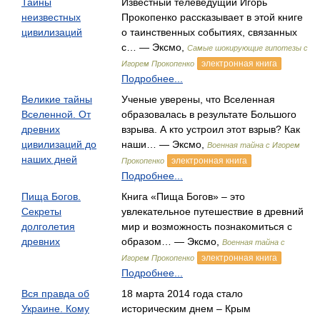
Тайны
Известный телеведущий Игорь
неизвестных
Прокопенко рассказывает в этой книге
цивилизаций
о таинственных событиях, связанных
с… — Эксмо,
Самые шокирующие гипотезы с
электронная книга
Игорем Прокопенко
Подробнее...
Великие тайны
Ученые уверены, что Вселенная
Вселенной. От
образовалась в результате Большого
древних
взрыва. А кто устроил этот взрыв? Как
цивилизаций до
наши… — Эксмо,
Военная тайна с Игорем
наших дней
электронная книга
Прокопенко
Подробнее...
Пища Богов.
Книга «Пища Богов» – это
Секреты
увлекательное путешествие в древний
долголетия
мир и возможность познакомиться с
древних
образом… — Эксмо,
Военная тайна с
электронная книга
Игорем Прокопенко
Подробнее...
Вся правда об
18 марта 2014 года стало
Украине. Кому
историческим днем – Крым