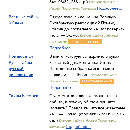
84x108/32, 288 стр.)
Военная тайна с
Подробнее...
Игорем Прокопенко. Коллекция
Военные тайны
Откуда взялись деньги на Великую
ХХ века
Октябрьскую революцию? Почему
Сталин до последнего не мог поверить,
что… — Эксмо,
Военная тайна с Игорем
электронная книга
Прокопенко
Подробнее...
Неизвестная
В книге, которую вы держите в руках,
Русь. Тайны
известный документалист Игорь
русской
Прокопенко собрал самые разные
цивилизации
версии и… — Эксмо,
Военная тайна с
электронная книга
Игорем Прокопенко
Подробнее...
Тайны Космоса
С чем сталкивались космонавты на
орбите, и почему об этом принято
молчать? Правда ли, что все известные
на… — Эксмо, (формат: 60x90/16, 576
стр.)
Военная тайна с Игорем Прокопенко.
Подробнее...
Коллекция