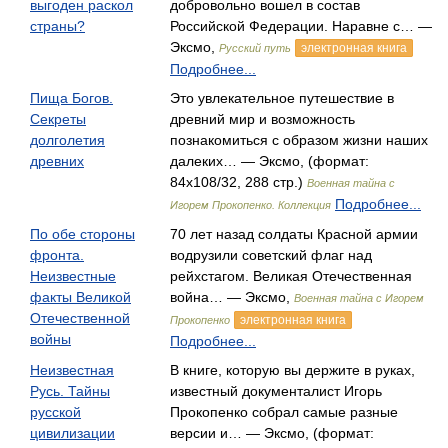
выгоден раскол
добровольно вошел в состав
страны?
Российской Федерации. Наравне с… —
Эксмо,
электронная книга
Русский путь
Подробнее...
Пища Богов.
Это увлекательное путешествие в
Секреты
древний мир и возможность
долголетия
познакомиться с образом жизни наших
древних
далеких… — Эксмо, (формат:
84x108/32, 288 стр.)
Военная тайна с
Подробнее...
Игорем Прокопенко. Коллекция
По обе стороны
70 лет назад солдаты Красной армии
фронта.
водрузили советский флаг над
Неизвестные
рейхстагом. Великая Отечественная
факты Великой
война… — Эксмо,
Военная тайна с Игорем
Отечественной
электронная книга
Прокопенко
войны
Подробнее...
Неизвестная
В книге, которую вы держите в руках,
Русь. Тайны
известный документалист Игорь
русской
Прокопенко собрал самые разные
цивилизации
версии и… — Эксмо, (формат: