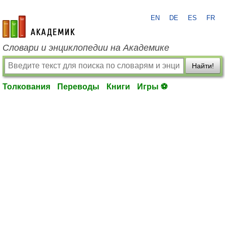
EN
DE
ES
FR
academic.ru
Словари и энциклопедии на Академике
Найти!
Толкования
Переводы
Книги
Игры ⚽