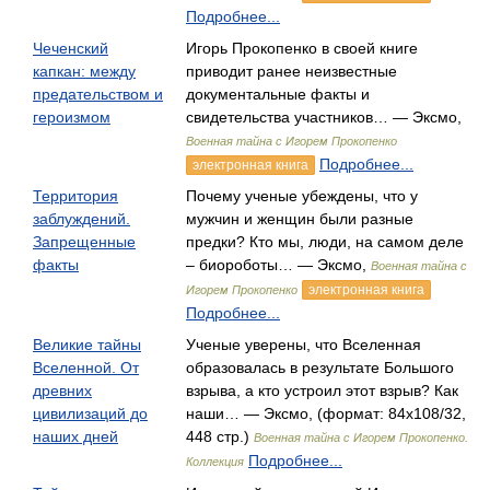
Подробнее...
Чеченский
Игорь Прокопенко в своей книге
капкан: между
приводит ранее неизвестные
предательством и
документальные факты и
героизмом
свидетельства участников… — Эксмо,
Военная тайна с Игорем Прокопенко
Подробнее...
электронная книга
Территория
Почему ученые убеждены, что у
заблуждений.
мужчин и женщин были разные
Запрещенные
предки? Кто мы, люди, на самом деле
факты
– биороботы… — Эксмо,
Военная тайна с
электронная книга
Игорем Прокопенко
Подробнее...
Великие тайны
Ученые уверены, что Вселенная
Вселенной. От
образовалась в результате Большого
древних
взрыва, а кто устроил этот взрыв? Как
цивилизаций до
наши… — Эксмо, (формат: 84x108/32,
наших дней
448 стр.)
Военная тайна с Игорем Прокопенко.
Подробнее...
Коллекция