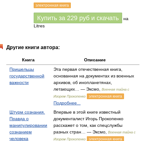
электронная книга
Купить за
229
руб
и скачать
на
Litres
Другие книги автора:
Книга
Описание
Пришельцы
Эта первая отечественная книга,
государственной
основанная на документах из военных
важности
архивов, об инопланетянах,
летающих… — Эксмо,
Военная тайна с
электронная книга
Игорем Прокопенко
Подробнее...
Штурм сознания.
Впервые в этой книге известный
Правда о
документалист Игорь Прокопенко
манипулировании
расскажет о том, как спецслужбы
сознанием
разных стран… — Эксмо,
Военная тайна с
человека
электронная книга
Игорем Прокопенко