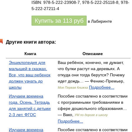
ISBN: 978-5-222-23908-7, 978-5-222-25118-8, 978-
5-222-27211-4
Купить за
113
руб
в Лабиринте
Другие книги автора:
Книга
Описание
Энциклопедия для
Ваш ребёнок, конечно, не думает,
малышей в сказках.
что булки растут на деревьях. А
Все, что ваш ребенок
откуда они тогда берутся? Почему
должен узнать до
идет дождь… — Феникс-Премьер,
школы
Подробнее...
Моя Первая Книжка
Изучаем времена
Пособие составлено в соответствии
года. Осень. Тетрадь
с программными требованиями в
для занятий с детьми
сфере дошкольного образования…
2-3 лет. ФГОС
— Вако,
УМ по дороге в школу
Подробнее...
Изучаем времена
Пособие составлено в соответствии