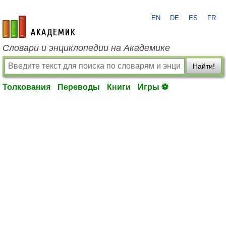
EN
DE
ES
FR
academic.ru
Словари и энциклопедии на Академике
Найти!
Толкования
Переводы
Книги
Игры ⚽