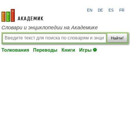
EN
DE
ES
FR
academic.ru
Словари и энциклопедии на Академике
Найти!
Толкования
Переводы
Книги
Игры ⚽