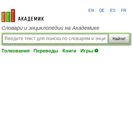
EN
DE
ES
FR
academic.ru
Словари и энциклопедии на Академике
Найти!
Толкования
Переводы
Книги
Игры ⚽