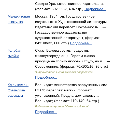
Средне-Уральское книжное издательство,
(формат: 60x90/32, 494 стр.)
Подробнее...
Малахитовая
Москва, 1954 год. Государственное
шкатулка
издательство Художественной литературы.
Издательский переплет. Сохранность… —
Государственное издательство
художественной литературы, (формат:
84x108/32, 600 стр.)
Подробнее...
Голубая
Сказы Бажова светлы, радостны,
змейка
жизнеутверждающи. Героям сказов
присуща не только любовь к труду, но и… —
Современник, (формат: 70x100/16, 96 стр.)
"Отрочество". Серия книг для подростков
Подробнее...
Ключ земли.
Воениздат министерства вооруженных сил
Уральские
СССР, переплет: мягкий, формат:
рассказы
уменьшенный. Предлагаем вашему… —
Воениздат, (формат: 110x140, 64 стр.)
Библиотечка журнала "Советский воин"
Подробнее...