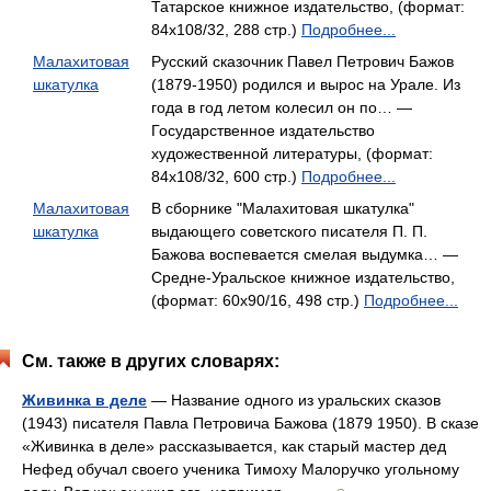
Татарское книжное издательство, (формат:
84x108/32, 288 стр.)
Подробнее...
Малахитовая
Русский сказочник Павел Петрович Бажов
шкатулка
(1879-1950) родился и вырос на Урале. Из
года в год летом колесил он по… —
Государственное издательство
художественной литературы, (формат:
84x108/32, 600 стр.)
Подробнее...
Малахитовая
В сборнике "Малахитовая шкатулка"
шкатулка
выдающего советского писателя П. П.
Бажова воспевается смелая выдумка… —
Средне-Уральское книжное издательство,
(формат: 60x90/16, 498 стр.)
Подробнее...
См. также в других словарях:
Живинка в деле
— Название одного из уральских сказов
(1943) писателя Павла Петровича Бажова (1879 1950). В сказе
«Живинка в деле» рассказывается, как старый мастер дед
Нефед обучал своего ученика Тимоху Малоручко угольному