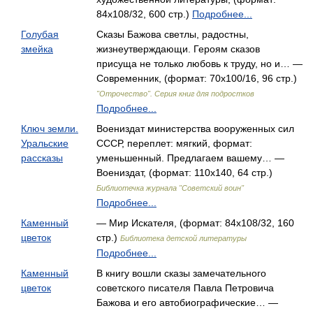
84x108/32, 600 стр.)
Подробнее...
Голубая
Сказы Бажова светлы, радостны,
змейка
жизнеутверждающи. Героям сказов
присуща не только любовь к труду, но и… —
Современник, (формат: 70x100/16, 96 стр.)
"Отрочество". Серия книг для подростков
Подробнее...
Ключ земли.
Воениздат министерства вооруженных сил
Уральские
СССР, переплет: мягкий, формат:
рассказы
уменьшенный. Предлагаем вашему… —
Воениздат, (формат: 110x140, 64 стр.)
Библиотечка журнала "Советский воин"
Подробнее...
Каменный
— Мир Искателя, (формат: 84x108/32, 160
цветок
стр.)
Библиотека детской литературы
Подробнее...
Каменный
В книгу вошли сказы замечательного
цветок
советского писателя Павла Петровича
Бажова и его автобиографические… —