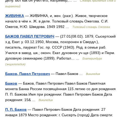
делу. Вот как он учил его, например,… …
Словарь крылатых слов и
выражений
ЖИВИНКА
— ЖИВИНКА, и, жен. (разг.). Живое, творческое
начало в чём н. Ж. в деле. Толковый словарь Ожегова. С.И.
Ожегов, Н.Ю. Шведова. 1949 1992 …
Толковый словарь Ожегова
БАЖОВ ПАВЕЛ ПЕТРОВИЧ
— (27.01(08.02). 1879, Сысертский
з д, Екат. у. 03.12.1950, Москва, похоронен в Свердл.),
писатель, лауреат Гос. пр. СССР (1943). Род. в семье раб.
Учился в завод. шк.; оконч. Екат. духовное уч ще (1893) и Перм.
духовную семинарию (1899). Работал… …
Екатеринбург
(энциклопедия)
Бажов, Павел Петрович
— Павел Бажов …
Википедия
Бажов
— Бажов, Павел Петрович Павел Бажов Памятная
монета Банка России посвящённая 115 летию со дня рождения
П. П. Бажова Имя при рождении: Павел Петрович Бажов Дата
рождения: 15& …
Википедия
П. П. Бажов
— Павел Петрович Бажов Дата рождения: 27
января 1879 Место рождения: г. Сысерть (город) Дата смерти: