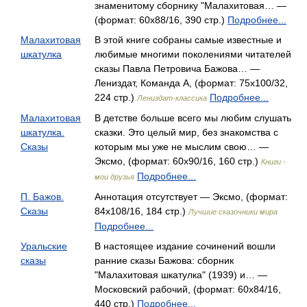
знаменитому сборнику "Малахитовая… —
(формат: 60x88/16, 390 стр.)
Подробнее...
Малахитовая
В этой книге собраны самые известные и
шкатулка
любимые многими поколениями читателей
сказы Павла Петровича Бажова… —
Лениздат, Команда А, (формат: 75x100/32,
224 стр.)
Подробнее...
Лениздат-классика
Малахитовая
В детстве больше всего мы любим слушать
шкатулка.
сказки. Это целый мир, без знакомства с
Сказы
которым мы уже не мыслим свою… —
Эксмо, (формат: 60x90/16, 160 стр.)
Книги -
Подробнее...
мои друзья
П. Бажов.
Аннотация отсутствует — Эксмо, (формат:
Сказы
84x108/16, 184 стр.)
Лучшие сказочники мира
Подробнее...
Уральские
В настоящее издание сочинений вошли
сказы
ранние сказы Бажова: сборник
"Малахитовая шкатулка" (1939) и… —
Московский рабочий, (формат: 60x84/16,
440 стр.)
Подробнее...