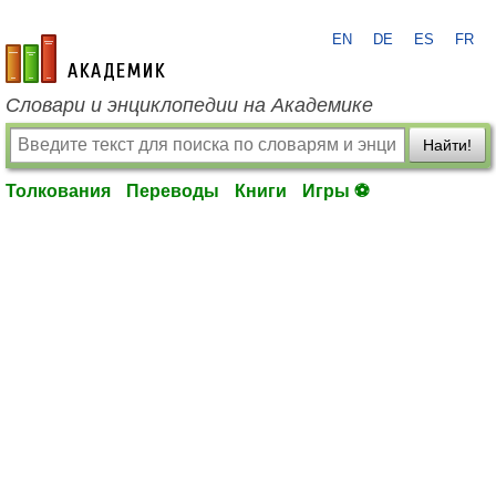
EN
DE
ES
FR
academic.ru
Словари и энциклопедии на Академике
Найти!
Толкования
Переводы
Книги
Игры ⚽