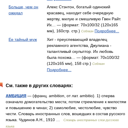
Больше, чем он
Алекс Стэнтон, богатый одинокий
ожидал
красавец, находит себе очередную
жертву, милую и смешливую Гвен Райт.
Их… — (формат: 70x100/32 (120х165
мм), 160стр. стр.)
Подробнее...
Соблазн
Ее тайный муж
Хит - преуспевающий владелец
рекламного агентства, Джулиана -
талантливый скульптор. Их любовь
была похожа… — (формат: 70x100/32
(120х165 мм), 158 стр.)
Соблазн
Подробнее...
См. также в других словарях:
АМБИЦИЯ
— (франц. ambition, от лат. ambitio). 1) сперва
означало домогательство места; потом стремление к милостям
и повышению в чинах; 2) самолюбие, честолюбие, чувство
чести. Словарь иностранных слов, вошедших в состав русского
языка. Чудинов А.Н., 1910 …
Словарь иностранных слов русского
языка