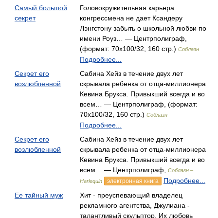
Самый большой
Головокружительная карьера
секрет
конгрессмена не дает Ксандеру
Лэнгстону забыть о школьной любви по
имени Роуз… — Центрполиграф,
(формат: 70x100/32, 160 стр.)
Соблазн
Подробнее...
Секрет его
Сабина Хейз в течение двух лет
возлюбленной
скрывала ребенка от отца-миллионера
Кевина Брукса. Привыкший всегда и во
всем… — Центрполиграф, (формат:
70x100/32, 160 стр.)
Соблазн
Подробнее...
Секрет его
Сабина Хейз в течение двух лет
возлюбленной
скрывала ребенка от отца-миллионера
Кевина Брукса. Привыкший всегда и во
всем… — Центрполиграф,
Соблазн –
Подробнее...
электронная книга
Harlequin
Ее тайный муж
Хит - преуспевающий владелец
рекламного агентства, Джулиана -
талантливый скульптор. Их любовь