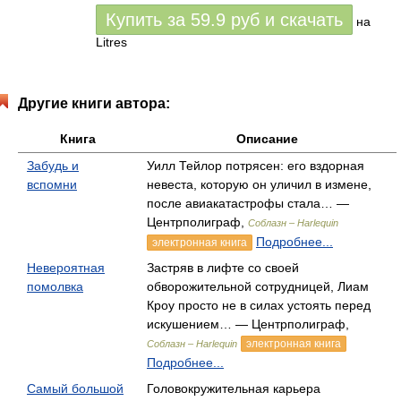
Купить за
59.9
руб
и скачать
на
Litres
Другие книги автора:
Книга
Описание
Забудь и
Уилл Тейлор потрясен: его вздорная
вспомни
невеста, которую он уличил в измене,
после авиакатастрофы стала… —
Центрполиграф,
Соблазн – Harlequin
Подробнее...
электронная книга
Невероятная
Застряв в лифте со своей
помолвка
обворожительной сотрудницей, Лиам
Кроу просто не в силах устоять перед
искушением… — Центрполиграф,
электронная книга
Соблазн – Harlequin
Подробнее...
Самый большой
Головокружительная карьера