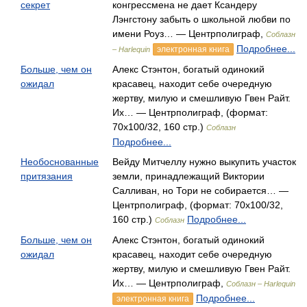
секрет
конгрессмена не дает Ксандеру
Лэнгстону забыть о школьной любви по
имени Роуз… — Центрполиграф,
Соблазн
Подробнее...
электронная книга
– Harlequin
Больше, чем он
Алекс Стэнтон, богатый одинокий
ожидал
красавец, находит себе очередную
жертву, милую и смешливую Гвен Райт.
Их… — Центрполиграф, (формат:
70x100/32, 160 стр.)
Соблазн
Подробнее...
Необоснованные
Вейду Митчеллу нужно выкупить участок
притязания
земли, принадлежащий Виктории
Салливан, но Тори не собирается… —
Центрполиграф, (формат: 70x100/32,
160 стр.)
Подробнее...
Соблазн
Больше, чем он
Алекс Стэнтон, богатый одинокий
ожидал
красавец, находит себе очередную
жертву, милую и смешливую Гвен Райт.
Их… — Центрполиграф,
Соблазн – Harlequin
Подробнее...
электронная книга