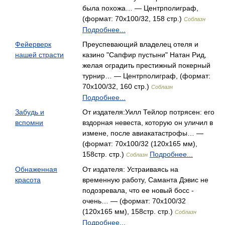
была похожа… — Центрполиграф,
(формат: 70x100/32, 158 стр.)
Соблазн
Подробнее...
Фейерверк
Преуспевающий владелец отеля и
нашей страсти
казино "Сапфир пустыни" Натан Рид,
желая оградить престижный покерный
турнир… — Центрполиграф, (формат:
70x100/32, 160 стр.)
Соблазн
Подробнее...
Забудь и
От издателя:Уилл Тейлор потрясен: его
вспомни
вздорная невеста, которую он уличил в
измене, после авиакатастрофы… —
(формат: 70x100/32 (120х165 мм),
158стр. стр.)
Подробнее...
Соблазн
Обнаженная
От издателя: Устраиваясь на
красота
временную работу, Саманта Дэвис не
подозревала, что ее новый босс -
очень… — (формат: 70x100/32
(120х165 мм), 158стр. стр.)
Соблазн
Подробнее...