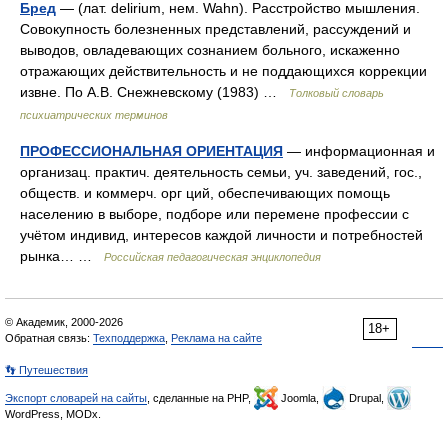
Бред
— (лат. delirium, нем. Wahn). Расстройство мышления.
Совокупность болезненных представлений, рассуждений и
выводов, овладевающих сознанием больного, искаженно
отражающих действительность и не поддающихся коррекции
извне. По А.В. Снежневскому (1983) …
Толковый словарь
психиатрических терминов
ПРОФЕССИОНАЛЬНАЯ ОРИЕНТАЦИЯ
— информационная и
организац. практич. деятельность семьи, уч. заведений, гос.,
обществ. и коммерч. орг ций, обеспечивающих помощь
населению в выборе, подборе или перемене профессии с
учётом индивид, интересов каждой личности и потребностей
рынка… …
Российская педагогическая энциклопедия
© Академик, 2000-2026
18+
Обратная связь:
Техподдержка
,
Реклама на сайте
👣 Путешествия
Экспорт словарей на сайты
, сделанные на PHP,
Joomla,
Drupal,
WordPress, MODx.