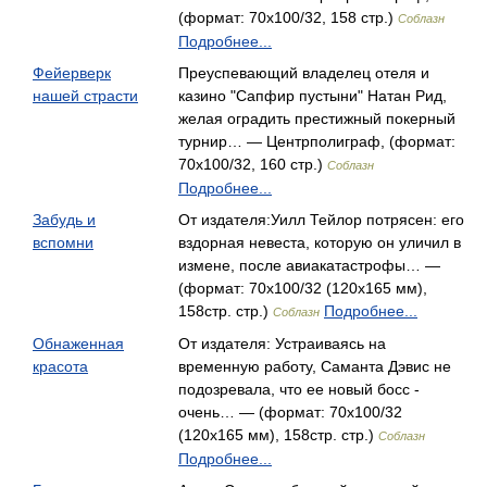
(формат: 70x100/32, 158 стр.)
Соблазн
Подробнее...
Фейерверк
Преуспевающий владелец отеля и
нашей страсти
казино "Сапфир пустыни" Натан Рид,
желая оградить престижный покерный
турнир… — Центрполиграф, (формат:
70x100/32, 160 стр.)
Соблазн
Подробнее...
Забудь и
От издателя:Уилл Тейлор потрясен: его
вспомни
вздорная невеста, которую он уличил в
измене, после авиакатастрофы… —
(формат: 70x100/32 (120х165 мм),
158стр. стр.)
Подробнее...
Соблазн
Обнаженная
От издателя: Устраиваясь на
красота
временную работу, Саманта Дэвис не
подозревала, что ее новый босс -
очень… — (формат: 70x100/32
(120х165 мм), 158стр. стр.)
Соблазн
Подробнее...