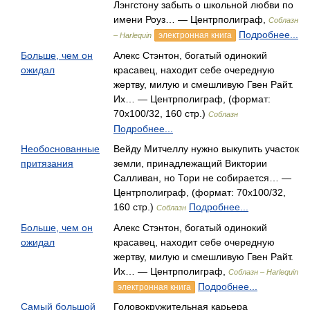
Лэнгстону забыть о школьной любви по
имени Роуз… — Центрполиграф,
Соблазн
Подробнее...
электронная книга
– Harlequin
Больше, чем он
Алекс Стэнтон, богатый одинокий
ожидал
красавец, находит себе очередную
жертву, милую и смешливую Гвен Райт.
Их… — Центрполиграф, (формат:
70x100/32, 160 стр.)
Соблазн
Подробнее...
Необоснованные
Вейду Митчеллу нужно выкупить участок
притязания
земли, принадлежащий Виктории
Салливан, но Тори не собирается… —
Центрполиграф, (формат: 70x100/32,
160 стр.)
Подробнее...
Соблазн
Больше, чем он
Алекс Стэнтон, богатый одинокий
ожидал
красавец, находит себе очередную
жертву, милую и смешливую Гвен Райт.
Их… — Центрполиграф,
Соблазн – Harlequin
Подробнее...
электронная книга
Самый большой
Головокружительная карьера