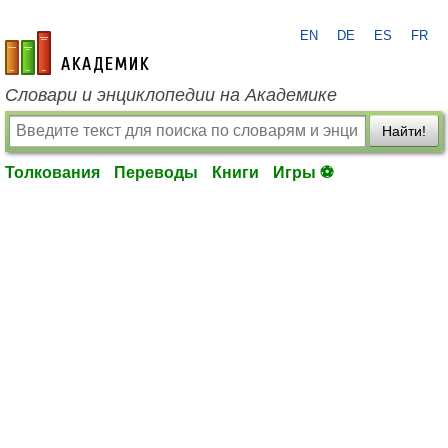
EN
DE
ES
FR
academic.ru
Словари и энциклопедии на Академике
Найти!
Толкования
Переводы
Книги
Игры ⚽