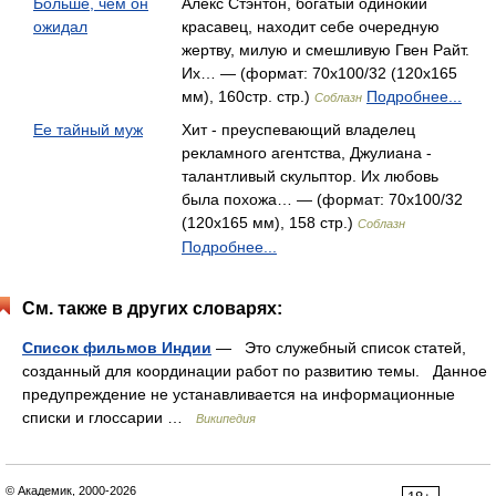
Больше, чем он
Алекс Стэнтон, богатый одинокий
ожидал
красавец, находит себе очередную
жертву, милую и смешливую Гвен Райт.
Их… — (формат: 70x100/32 (120х165
мм), 160стр. стр.)
Подробнее...
Соблазн
Ее тайный муж
Хит - преуспевающий владелец
рекламного агентства, Джулиана -
талантливый скульптор. Их любовь
была похожа… — (формат: 70x100/32
(120х165 мм), 158 стр.)
Соблазн
Подробнее...
См. также в других словарях:
Список фильмов Индии
— Это служебный список статей,
созданный для координации работ по развитию темы. Данное
предупреждение не устанавливается на информационные
списки и глоссарии …
Википедия
© Академик, 2000-2026