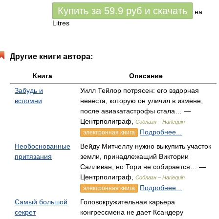
Купить за
59.9
руб
и скачать
на
Litres
Другие книги автора:
Книга
Описание
Забудь и
Уилл Тейлор потрясен: его вздорная
вспомни
невеста, которую он уличил в измене,
после авиакатастрофы стала… —
Центрполиграф,
Соблазн – Harlequin
Подробнее...
электронная книга
Необоснованные
Вейду Митчеллу нужно выкупить участок
притязания
земли, принадлежащий Виктории
Салливан, но Тори не собирается… —
Центрполиграф,
Соблазн – Harlequin
Подробнее...
электронная книга
Самый большой
Головокружительная карьера
секрет
конгрессмена не дает Ксандеру