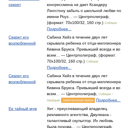
секрет
конгрессмена не дает Ксандеру
Лэнгстону забыть о школьной любви по
имени Роуз… — Центрполиграф,
(формат: 70x100/32, 160 стр.)
Соблазн
Подробнее...
Секрет его
Сабина Хейз в течение двух лет
возлюбленной
скрывала ребенка от отца-миллионера
Кевина Брукса. Привыкший всегда и во
всем… — Центрполиграф, (формат:
70x100/32, 160 стр.)
Соблазн
Подробнее...
Секрет его
Сабина Хейз в течение двух лет
возлюбленной
скрывала ребенка от отца-миллионера
Кевина Брукса. Привыкший всегда и во
всем… — Центрполиграф,
Соблазн –
Подробнее...
электронная книга
Harlequin
Ее тайный муж
Хит - преуспевающий владелец
рекламного агентства, Джулиана -
талантливый скульптор. Их любовь
была похожа… — Центрполиграф,