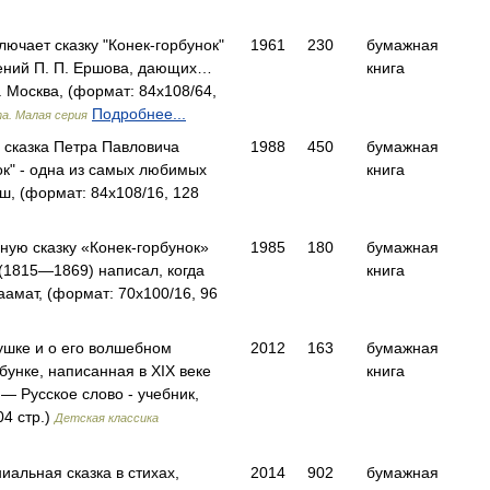
ючает сказку "Конек-горбунок"
1961
230
бумажная
рений П. П. Ершова, дающих…
книга
 Москва, (формат: 84x108/64,
Подробнее...
а. Малая серия
а сказка Петра Павловича
1988
450
бумажная
ок" - одна из самых любимых
книга
 (формат: 84x108/16, 128
ную сказку «Конек-горбунок»
1985
180
бумажная
(1815—1869) написал, когда
книга
амат, (формат: 70x100/16, 96
ушке и о его волшебном
2012
163
бумажная
унке, написанная в XIX веке
книга
 Русское слово - учебник,
04 стр.)
Детская классика
альная сказка в стихах,
2014
902
бумажная