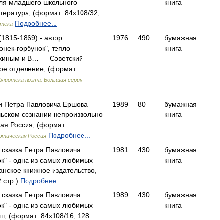
Для младшего школьного
книга
тература, (формат: 84x108/32,
Подробнее...
отека
1815-1869) - автор
1976
490
бумажная
онек-горбунок", тепло
книга
шкиным и В… — Советский
ое отделение, (формат:
блиотека поэта. Большая серия
и Петра Павловича Ершова
1989
80
бумажная
льском сознании непроизвольно
книга
ая Россия, (формат:
Подробнее...
этическая Россия
а сказка Петра Павловича
1981
430
бумажная
ок" - одна из самых любимых
книга
ское книжное издательство,
 стр.)
Подробнее...
а сказка Петра Павловича
1989
430
бумажная
ок" - одна из самых любимых
книга
 (формат: 84x108/16, 128