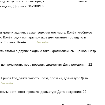
духе русского фольклора, -
книга
адник, (формат: 84x108/16,
и кровли здания, самая верхняя его часть. Конёк любимое
х. Конёк один из пары коньков для катания по льду или
азка Ершова. Конёк… …
Википедия
ть статьи о других людях с такой фамилией, см. Ершов. Пётр
еятельности: поэт, прозаик, драматург Дата рождения: 22
Ершов Род деятельности: поэт, прозаик, драматург Дата
…
Википедия
ельности: поэт, прозаик, драматург Дата рождения: 22