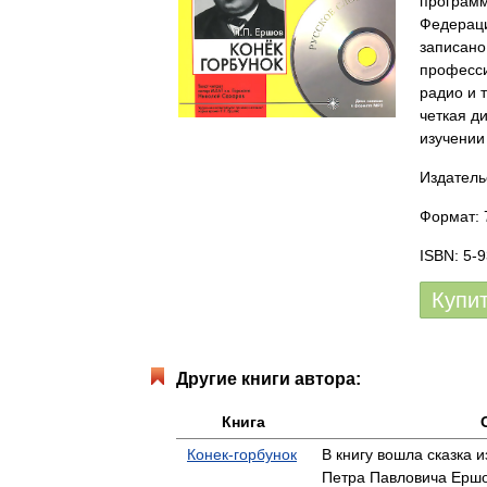
программ
Федераци
записано
професси
радио и 
четкая д
изучении
Издатель
Формат: 7
ISBN: 5-
Купи
Другие книги автора:
Книга
Конек-горбунок
В книгу вошла сказка и
Петра Павловича Ершо