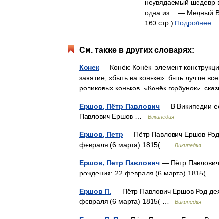
неувядаемый шедевр в 
одна из… — Медный Вс
160 стр.)
Подробнее...
См. также в других словарях:
Конек
— Конёк: Конёк элемент конструкци
занятие, «быть на коньке» быть лучше все
роликовых коньков. «Конёк горбунок» ск
Ершов, Пётр Павлович
— В Википедии ес
Павлович Ершов …
Википедия
Ершов, Петр
— Пётр Павлович Ершов Род д
февраля (6 марта) 1815( …
Википедия
Ершов, Петр Павлович
— Пётр Павлович 
рождения: 22 февраля (6 марта) 1815( 
Ершов П.
— Пётр Павлович Ершов Род деят
февраля (6 марта) 1815( …
Википедия