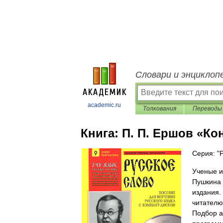
Словари и энциклоп
academic.ru
Толкования
Переводы
Книга:
П. П. Ершов «Кон
Серия: "
Ученые и
Пушкина 
издания.
читателю
Подбор а