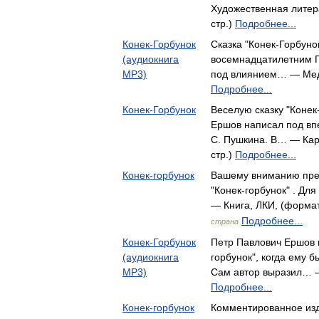
Художественная литера
стр.)
Подробнее...
Конек-Горбунок
Сказка "Конек-Горбуно
(аудиокнига
восемнадцатилетним 
MP3)
под влиянием… — Ме
Подробнее...
Конек-Горбунок
Веселую сказку "Конек
Ершов написал под вп
С. Пушкина. В… — Кар
стр.)
Подробнее...
Конек-горбунок
Вашему вниманию пред
"Конек-горбунок" . Дл
— Книга, ЛКИ, (формат
Подробнее...
страна
Конек-Горбунок
Петр Павлович Ершов н
(аудиокнига
горбунок", когда ему б
MP3)
Сам автор выразил… 
Подробнее...
Конек-горбунок
Комментированное из