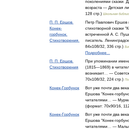
поколениями сказки. 
возраста — Детская ли
128 стр.)
Школьная библи
П. П. Ершов.
Петр Павлович Ершов (
Конек-
стихотворной сказки "К
горбунок.
встреченной А. С. Пу
Стихотворения.
писатель. Ленинградск
84x108/32, 336 стр.)
Би
Подробнее...
П. П. Ершов.
При упоминании имен
Стихотворения
(1815—1869) в читате
возникает… — Советск
70x108/32, 224 стр.)
По
Конек-Горбунок
Вот уже почти два век
Ершова "Конек-горбун
читателями… — Мурман
(формат: 70x90/16, 112
Конек-Горбунок
Вот уже почти два век
Ершова "Конек-горбун
читателями… — Малыш,