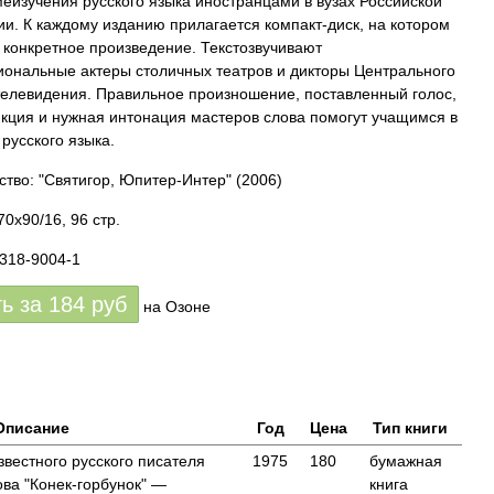
еизучения русского языка иностранцами в вузах Российской
и. К каждому изданию прилагается компакт-диск, на котором
 конкретное произведение. Текстозвучивают
ональные актеры столичных театров и дикторы Центрального
телевидения. Правильное произношение, поставленный голос,
икция и нужная интонация мастеров слова помогут учащимся в
 русского языка.
ство: "Святигор, Юпитер-Интер"
(2006)
0x90/16, 96 стр.
9318-9004-1
ть за
184
руб
на Озоне
Описание
Год
Цена
Тип книги
звестного русского писателя
1975
180
бумажная
ва "Конек-горбунок" —
книга