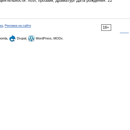
ятельности: поэт, прозаик, драматург Дата рождения: 22
ка
,
Реклама на сайте
18+
omla,
Drupal,
WordPress, MODx.