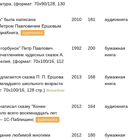
тура, (формат: 70x90/128, 130
к" была написана
2010
181
аудиокнига
Петром Павловичем Ершовым
диаКнига,
аудиокнига
-горбунок" Петр Павлович
1992
200
бумажная
ечатлением чудесных сказок А.
книга
елия, (формат: 70x100/16, 112
лагается сказка П. П. Ершова
2013
168
бумажная
я младшего школьного возраста
книга
: 70x100/16, 128 стр.)
Волшебная
аписал сказку "Конек-
2012
164
аудиокнига
ыло всего восемнадцать лет.
— 1С-Паблишинг,
аудиокнига
дание любимой многими
2012
180
бумажная