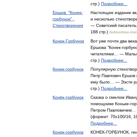
стр.)
Подробнее...
Ершов. "Конек-
Настоящее издание вкл
горбунок" .
и несколько стихотво
Стихотворения
— Советский писатель.
188 стр.)
Библиотека поэт
Конек-Горбунок
Вот уже почти два век
Ершова "Конек-горбун
читателями… — Малыш,
стр.)
Подробнее...
Конек-горбунок
Популярную стихотвор
Петр Павлович Ершов 
ему было… — Ээсти ра
стр.)
Подробнее...
Конёк-горбунок
Сказка о смелом Иван
помощнике Коньке-горб
Петром Павловичем… —
(формат: 70x100/16, 1
Подробнее...
Конек-горбунок
КОНЕК-ГОРБУНОК, гени