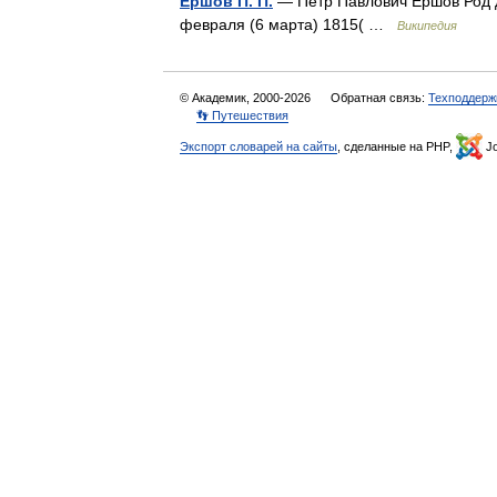
Ершов П. П.
— Пётр Павлович Ершов Род де
февраля (6 марта) 1815( …
Википедия
© Академик, 2000-2026
Обратная связь:
Техподдерж
👣 Путешествия
Экспорт словарей на сайты
, сделанные на PHP,
Jo