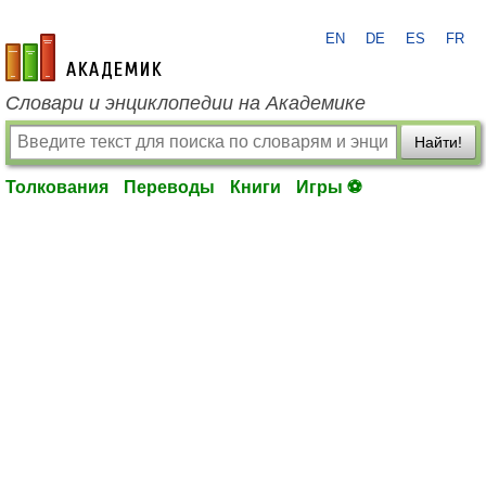
EN
DE
ES
FR
academic.ru
Словари и энциклопедии на Академике
Найти!
Толкования
Переводы
Книги
Игры ⚽