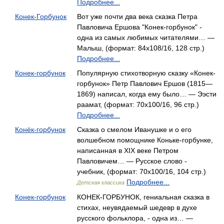
Подробнее...
Конек-Горбунок
Вот уже почти два века сказка Петра
Павловича Ершова "Конек-горбунок" -
одна из самых любимых читателями… —
Малыш, (формат: 84x108/16, 128 стр.)
Подробнее...
Конек-горбунок
Популярную стихотворную сказку «Конек-
горбунок» Петр Павлович Ершов (1815—
1869) написал, когда ему было… — Ээсти
раамат, (формат: 70x100/16, 96 стр.)
Подробнее...
Конёк-горбунок
Сказка о смелом Иванушке и о его
волшебном помощнике Коньке-горбунке,
написанная в XIX веке Петром
Павловичем… — Русское слово -
учебник, (формат: 70x100/16, 104 стр.)
Подробнее...
Детская классика
Конек-горбунок
КОНЕК-ГОРБУНОК, гениальная сказка в
стихах, неувядаемый шедевр в духе
русского фольклора, - одна из… —