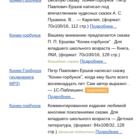
Конек-Горбунок
Веселую сказку "Конек-горбунок" Петр
Павлович Ершов написал под
впечатлением чудесных сказок А. С.
Пушкина. В… — Карелия, (формат:
70x100/16, 112 стр.)
Подробнее...
Конек-горбунок
Вашему вниманию предлагается сказка
П. П. Ершова "Конек-горбунок" . Для
младшего школьного возраста — Книга,
ЛКИ, (формат: 70x100/16, 128 стр.)
Подробнее...
Волшебная страна
Конек-Горбунок
Петр Павлович Ершов написал сказку
(аудиокнига
"Конек-горбунок", когда ему было всего
MP3)
восемнадцать лет. Сам автор выразил…
— 1С-Паблишинг,
аудиокнига
Подробнее...
Конек-горбунок
Комментированное издание любимой
многими поколениями сказки. Для
младшего школьного возраста — Детская
литература, (формат: 84x108/32, 128
стр.)
Подробнее...
Школьная библиотека