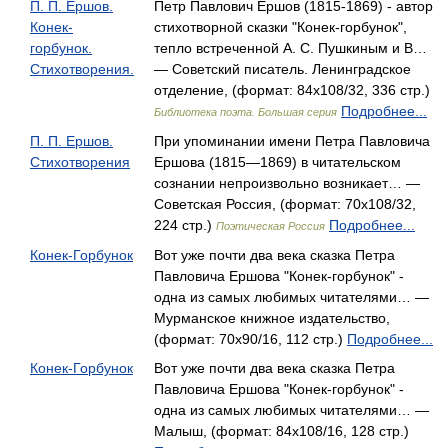
П. П. Ершов.
Петр Павлович Ершов (1815-1869) - автор
Конек-
стихотворной сказки "Конек-горбунок",
горбунок.
тепло встреченной А. С. Пушкиным и В…
Стихотворения.
— Советский писатель. Ленинградское
отделение, (формат: 84x108/32, 336 стр.)
Подробнее...
Библиотека поэта. Большая серия
П. П. Ершов.
При упоминании имени Петра Павловича
Стихотворения
Ершова (1815—1869) в читательском
сознании непроизвольно возникает… —
Советская Россия, (формат: 70x108/32,
224 стр.)
Подробнее...
Поэтическая Россия
Конек-Горбунок
Вот уже почти два века сказка Петра
Павловича Ершова "Конек-горбунок" -
одна из самых любимых читателями… —
Мурманское книжное издательство,
(формат: 70x90/16, 112 стр.)
Подробнее...
Конек-Горбунок
Вот уже почти два века сказка Петра
Павловича Ершова "Конек-горбунок" -
одна из самых любимых читателями… —
Малыш, (формат: 84x108/16, 128 стр.)