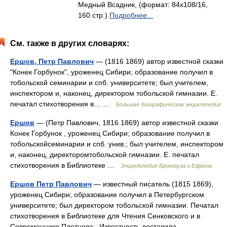
Медный Всадник, (формат: 84x108/16,
160 стр.)
Подробнее...
См. также в других словарях:
Ершов, Петр Павлович
— (1816 1869) автор известной сказки
"Конек Горбунок", уроженец Сибири; образование получил в
тобольской семинарии и спб. университете; был учителем,
инспектором и, наконец, директором тобольской гимназии. Е.
печатал стихотворения в… …
Большая биографическая энциклопедия
Ершов
— (Петр Павлович, 1816 1869) автор известной сказки
Конек Горбунок , уроженец Сибири; образование получил в
тобольскойсеминарии и спб. унив.; был учителем, инспектором
и, наконец, директоромтобольской гимназии. Е. печатал
стихотворения в Библиотеке …
Энциклопедия Брокгауза и Ефрона
Ершов Петр Павлович
— известный писатель (1815 1869),
уроженец Сибири; образование получил в Петербургском
университете; был директором тобольской гимназии. Печатал
стихотворения в Библиотеке для Чтения Сенковского и в
Современнике Плетнева . Известность доставила… …