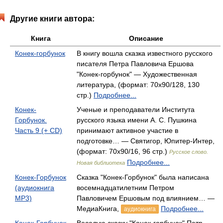
Другие книги автора:
Книга
Описание
Конек-горбунок
В книгу вошла сказка известного русского
писателя Петра Павловича Ершова
"Конек-горбунок" — Художественная
литература, (формат: 70x90/128, 130
стр.)
Подробнее...
Конек-
Ученые и преподаватели Института
Горбунок.
русского языка имени А. С. Пушкина
Часть 9 (+ CD)
принимают активное участие в
подготовке… — Святигор, Юпитер-Интер,
(формат: 70x90/16, 96 стр.)
Русское слово.
Подробнее...
Новая библиотека
Конек-Горбунок
Сказка "Конек-Горбунок" была написана
(аудиокнига
восемнадцатилетним Петром
MP3)
Павловичем Ершовым под влиянием… —
МедиаКнига,
Подробнее...
аудиокнига