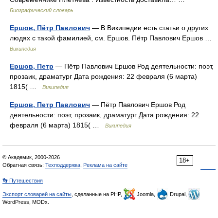
Биографический словарь
Ершов, Пётр Павлович
— В Википедии есть статьи о других
людях с такой фамилией, см. Ершов. Пётр Павлович Ершов …
Википедия
Ершов, Петр
— Пётр Павлович Ершов Род деятельности: поэт,
прозаик, драматург Дата рождения: 22 февраля (6 марта)
1815( …
Википедия
Ершов, Петр Павлович
— Пётр Павлович Ершов Род
деятельности: поэт, прозаик, драматург Дата рождения: 22
февраля (6 марта) 1815( …
Википедия
© Академик, 2000-2026
18+
Обратная связь:
Техподдержка
,
Реклама на сайте
👣 Путешествия
Экспорт словарей на сайты
, сделанные на PHP,
Joomla,
Drupal,
WordPress, MODx.