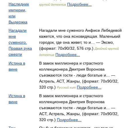
Наследник
Подробнее...
крутой детектив
империи,
или
Выдержка
Нагадали
Нагадали мне суженого Анфисе Лебедевой
мне
кажется, что она ясновидящая. Маленький
суженого.
городок, где она живет, то и… — Эксмо,
Правая рука
(формат: 70x90/32, 576 стр.)
Двойной крутой
смерти
Подробнее...
детектив
Истина в
В замок миллионера и страстного
вине
коллекционера Дмитрия Воронова
съезжаются гости - люди богатые и… —
Астрель, АСТ, Жанры, (формат: 70x90/32,
320 стр.)
Подробнее...
Русский хит
Истина в
В замок миллионера и страстного
вине
коллекционера Дмитрия Воронова
съезжаются гости - люди богатые и… —
АСТ, Астрель, Жанры, (формат: 70x90/32,
320 стр.)
Подробнее...