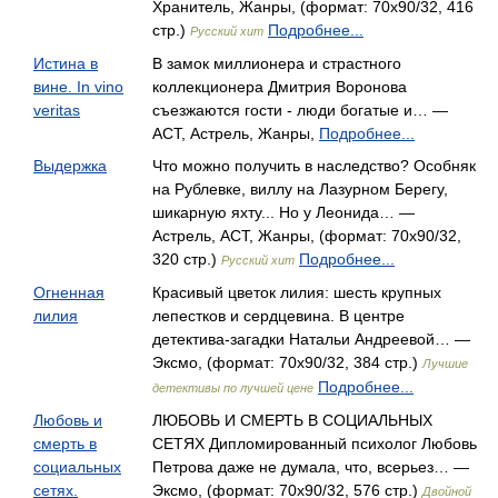
Хранитель, Жанры, (формат: 70x90/32, 416
стр.)
Подробнее...
Русский хит
Истина в
В замок миллионера и страстного
вине. In vino
коллекционера Дмитрия Воронова
veritas
съезжаются гости - люди богатые и… —
АСТ, Астрель, Жанры,
Подробнее...
Выдержка
Что можно получить в наследство? Особняк
на Рублевке, виллу на Лазурном Берегу,
шикарную яхту... Но у Леонида… —
Астрель, АСТ, Жанры, (формат: 70x90/32,
320 стр.)
Подробнее...
Русский хит
Огненная
Красивый цветок лилия: шесть крупных
лилия
лепест­ков и сердцевина. В центре
детектива-загадки На­тальи Андреевой… —
Эксмо, (формат: 70x90/32, 384 стр.)
Лучшие
Подробнее...
детективы по лучшей цене
Любовь и
ЛЮБОВЬ И СМЕРТЬ В СОЦИАЛЬНЫХ
смерть в
СЕТЯХ Дипломированный психолог Любовь
социальных
Петрова даже не думала, что, всерьез… —
сетях.
Эксмо, (формат: 70x90/32, 576 стр.)
Двойной