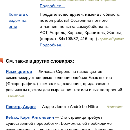
Подробнее...
Комната с
Предательство друзей, измена любимого,
видом на
потеря работы! Состояние полного
огни
отчаяния, попытка самоубийства и… —
АСТ, Астрель, Харвест, Хранитель, Жанры,
(формат: 84x108/32, 416 стр.)
Городской роман
Подробнее...
См. также в других словарях:
Язык цветов
— Лиловая Сирень на языке цветов
символизирует «первые волнения любви» Язык цветов
(Флюрографика) символика, значение, придаваемое
различным цветам для выражения тех или иных настроений …
Википедия
Ленотр, Андре
— Андре Ленотр André Le Nôtre …
Википедия
Кебах, Карл Антонович
— Эта страница требует
существенной переработки. Возможно, её необходимо
викифицировать, дополнить или переписать. Пояснение