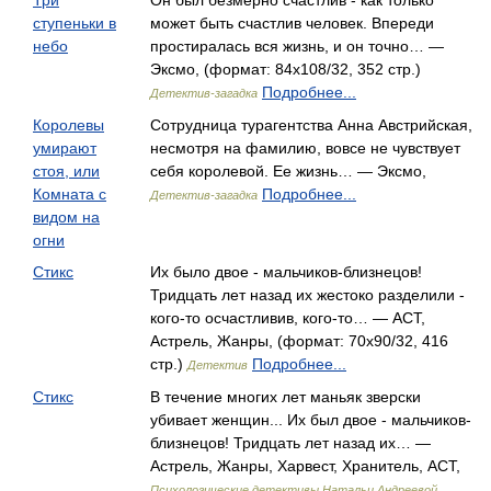
Три
Он был безмерно счастлив - как только
ступеньки в
может быть счастлив человек. Впереди
небо
простиралась вся жизнь, и он точно… —
Эксмо, (формат: 84x108/32, 352 стр.)
Подробнее...
Детектив-загадка
Королевы
Сотрудница турагентства Анна Австрийская,
умирают
несмотря на фамилию, вовсе не чувствует
стоя, или
себя королевой. Ее жизнь… — Эксмо,
Комната с
Подробнее...
Детектив-загадка
видом на
огни
Стикс
Их было двое - мальчиков-близнецов!
Тридцать лет назад их жестоко разделили -
кого-то осчастливив, кого-то… — АСТ,
Астрель, Жанры, (формат: 70x90/32, 416
стр.)
Подробнее...
Детектив
Стикс
В течение многих лет маньяк зверски
убивает женщин... Их был двое - мальчиков-
близнецов! Тридцать лет назад их… —
Астрель, Жанры, Харвест, Хранитель, АСТ,
Психологические детективы Натальи Андреевой