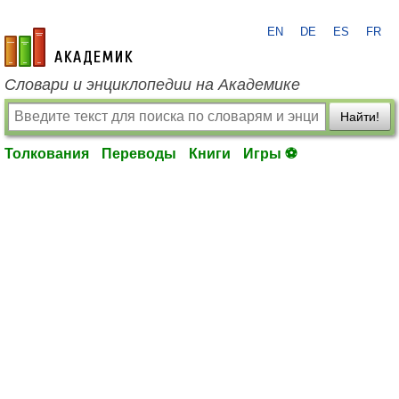
EN
DE
ES
FR
academic.ru
Словари и энциклопедии на Академике
Найти!
Толкования
Переводы
Книги
Игры ⚽