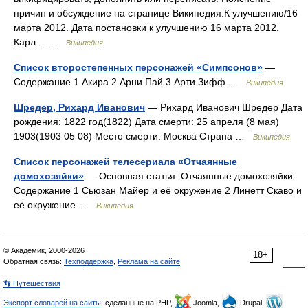
причин и обсуждение на странице Википедия:К улучшению/16
марта 2012. Дата постановки к улучшению 16 марта 2012.
Карл… …
Википедия
Список второстепенных персонажей «Симпсонов»
—
Содержание 1 Акира 2 Арни Пай 3 Арти Зифф …
Википедия
Шредер, Рихард Иванович
— Рихард Иванович Шредер Дата
рождения: 1822 год(1822) Дата смерти: 25 апреля (8 мая)
1903(1903 05 08) Место смерти: Москва Страна …
Википедия
Список персонажей телесериала «Отчаянные
домохозяйки»
— Основная статья: Отчаянные домохозяйки
Содержание 1 Сьюзан Майер и её окружение 2 Линетт Скаво и
её окружение …
Википедия
© Академик, 2000-2026
18+
Обратная связь:
Техподдержка
,
Реклама на сайте
👣 Путешествия
Экспорт словарей на сайты
, сделанные на PHP,
Joomla,
Drupal,