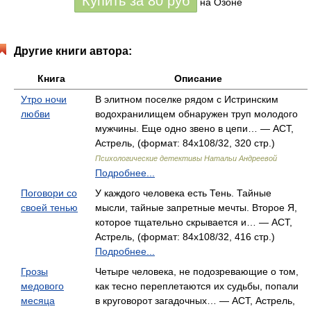
Купить за
80
руб
на Озоне
Другие книги автора:
Книга
Описание
Утро ночи
В элитном поселке рядом с Истринским
любви
водохранилищем обнаружен труп молодого
мужчины. Еще одно звено в цепи… — АСТ,
Астрель, (формат: 84x108/32, 320 стр.)
Психологические детективы Натальи Андреевой
Подробнее...
Поговори со
У каждого человека есть Тень. Тайные
своей тенью
мысли, тайные запретные мечты. Второе Я,
которое тщательно скрывается и… — АСТ,
Астрель, (формат: 84x108/32, 416 стр.)
Подробнее...
Грозы
Четыре человека, не подозревающие о том,
медового
как тесно переплетаются их судьбы, попали
месяца
в круговорот загадочных… — АСТ, Астрель,